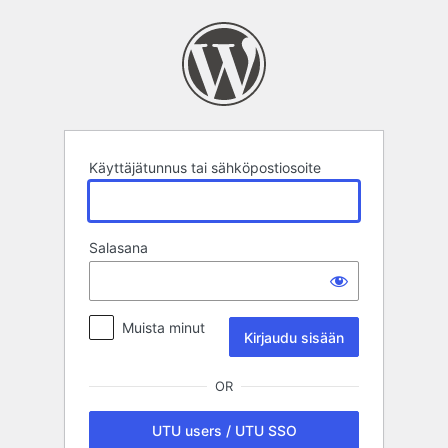
Kirjaudu
sisään
Käyttäjätunnus tai sähköpostiosoite
Salasana
Muista minut
OR
UTU users / UTU SSO