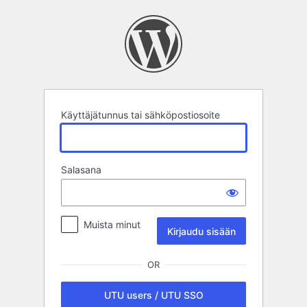
Kirjaudu
sisään
Käyttäjätunnus tai sähköpostiosoite
Salasana
Muista minut
OR
UTU users / UTU SSO