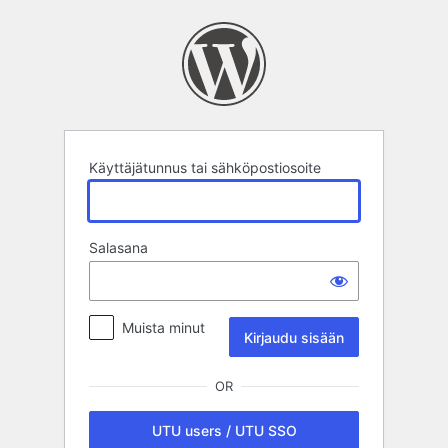
Kirjaudu
sisään
Käyttäjätunnus tai sähköpostiosoite
Salasana
Muista minut
OR
UTU users / UTU SSO