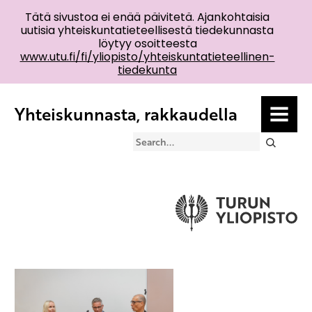
Tätä sivustoa ei enää päivitetä. Ajankohtaisia
uutisia yhteiskuntatieteellisestä tiedekunnasta
löytyy osoitteesta
www.utu.fi/fi/yliopisto/yhteiskuntatieteellinen-
tiedekunta
Yhteiskunnasta, rakkaudella
MENU
Search