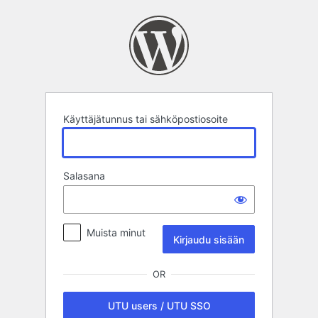
Kirjaudu
sisään
Käyttäjätunnus tai sähköpostiosoite
Salasana
Muista minut
OR
UTU users / UTU SSO