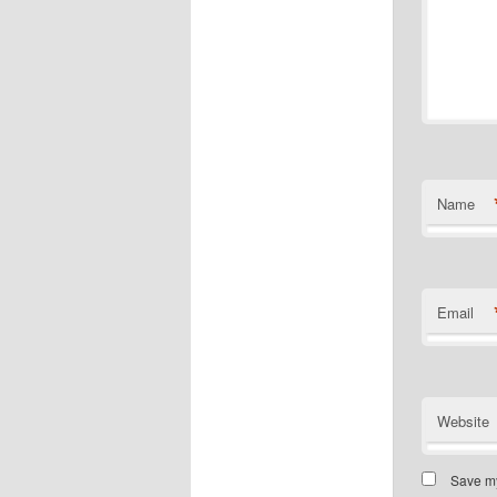
Name
Email
Website
Save my