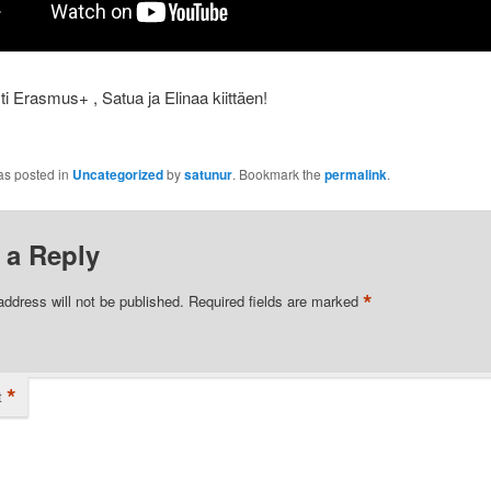
 Erasmus+ , Satua ja Elinaa kiittäen!
as posted in
Uncategorized
by
satunur
. Bookmark the
permalink
.
 a Reply
*
address will not be published.
Required fields are marked
*
t