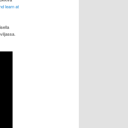
d learn at
sella
iljassa.