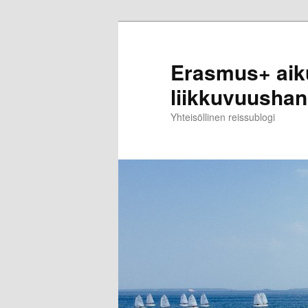
Skip
to
primary
Erasmus+ aik
content
liikkuvuusha
Yhteisöllinen reissublogi