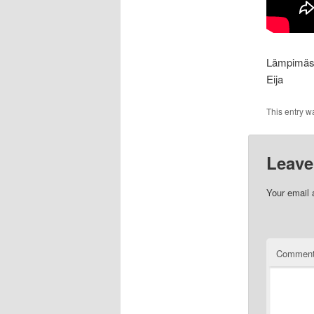
Lämpimästi
Eija
This entry w
Leave
Your email 
Commen