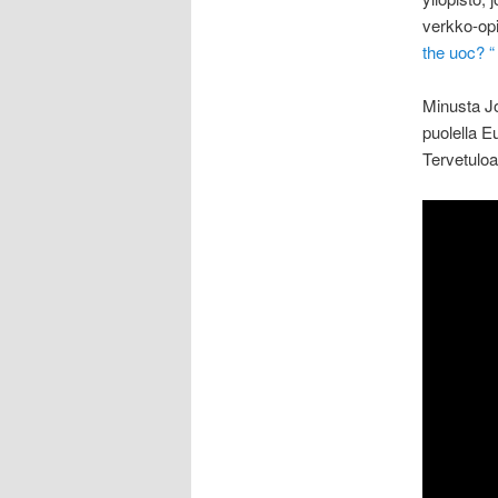
verkko-opi
the uoc? “
Minusta Jo
puolella E
Tervetulo