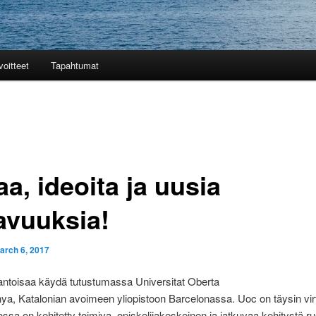
oitteet
Tapahtumat
aa, ideoita ja uusia
tavuuksia!
arch 6, 2017
 antoisaa käydä tutustumassa Universitat Oberta
ya, Katalonian avoimeen yliopistoon Barcelonassa. Uoc on täysin vir
 jossa on kehitetty toimiva, opiskelijakeskeinen ja jatkuvaa kehitystä r