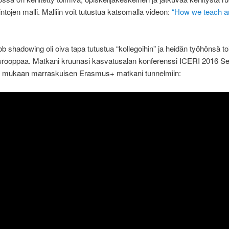
ntojen malli. Malliin voit tutustua katsomalla videon:
“How we teach an
b shadowing oli oiva tapa tutustua “kollegoihin” ja heidän työhönsä toi
urooppaa. Matkani kruunasi kasvatusalan konferenssi ICERI 2016 Sev
a mukaan marraskuisen Erasmus+ matkani tunnelmiin: