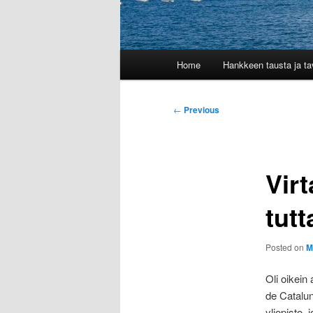
Main
Home
Hankkeen tausta ja tav
menu
Post
←
Previous
navigation
Virt
tut
Posted on
M
Oli oikein
de Catalun
yliopisto,