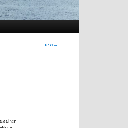
Next
→
tuaalinen
uokkiva