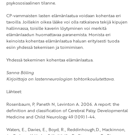
psykososiaalinen tilanne.
CP-vammaisten lasten elämänlaatua voidaan kohentaa eri
tavoilla. Joillekin oikea lääke voi olla ratkaiseva tekijä kipujen
hallinnassa, toisille kaverin löytyminen voi merkitä
elämänlaadun huomattavaa paranemista. Monista eri
keinoista kohentaa elämänlaatua haluan erityisesti tuoda
esiin yhdessä tekemisen ja toimimisen.
Yhdessä tekeminen kohentaa elämänlaatua.
Sanna Böling
Kirjoittaja on lastenneurologian tohtorikoulutettava.
Lähteet:
Rosenbaum, P, Paneth N, Levinton A. 2006. A report: the
definition and classification of Cerebral Palsy. Developmental
Medicine and Child Neurology 49 (109) 1-44.
Waters, E., Davies, E., Boyd, R., Reddinhough,D., Mackinnon,