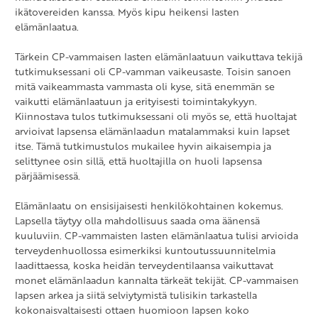
ikätovereiden kanssa. Myös kipu heikensi lasten
elämänlaatua.
Tärkein CP-vammaisen lasten elämänlaatuun vaikuttava tekijä
tutkimuksessani oli CP-vamman vaikeusaste. Toisin sanoen
mitä vaikeammasta vammasta oli kyse, sitä enemmän se
vaikutti elämänlaatuun ja erityisesti toimintakykyyn.
Kiinnostava tulos tutkimuksessani oli myös se, että huoltajat
arvioivat lapsensa elämänlaadun matalammaksi kuin lapset
itse. Tämä tutkimustulos mukailee hyvin aikaisempia ja
selittynee osin sillä, että huoltajilla on huoli lapsensa
pärjäämisessä.
Elämänlaatu on ensisijaisesti henkilökohtainen kokemus.
Lapsella täytyy olla mahdollisuus saada oma äänensä
kuuluviin. CP-vammaisten lasten elämänlaatua tulisi arvioida
terveydenhuollossa esimerkiksi kuntoutussuunnitelmia
laadittaessa, koska heidän terveydentilaansa vaikuttavat
monet elämänlaadun kannalta tärkeät tekijät. CP-vammaisen
lapsen arkea ja siitä selviytymistä tulisikin tarkastella
kokonaisvaltaisesti ottaen huomioon lapsen koko