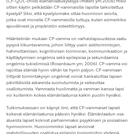
(CP-QOL-child) elämänlaatukyselyjä (Waters ym.2006) Miksi
sitten käytin pelkästään CP-vammaisille lapsille tarkoitettua
kyselyä? Siksi, että kyselylomake ottaa huomioon asioita,
jotka ovat monelle CP-vammaisille tuttuja, kuten esimerkiksi
apuvälineet ja ympäristön esteettömyys.
Määritelmän mukaan CP-vamma on varhaislapsuudessa saatu
pysyvä liikuntavamma, johon liittyy usein aistitoimintojen,
hahmottamisen, kognitiivisen toiminnan, kommunikaation ja
käyttäytymisen ongelmia sekä epilepsiaa ja sekundaarisia
ongelmia tukielimissä (Rosenbaum ym. 2006). CP-vamma voi
rajoittaa elämää hyvin vähän tai hyvin paljon. CP-vammaan
liittyvät toimintakyvyn ongelmat voivat hankaloittaa lapsen
päivittäisistä askareista suoriutumista ja vaikeuttaa
osallistumista. Vammasta huolimatta ja vamman kanssa lapsi
voi kuitenkin kokea elämänlaatunsa kaikin puolin hyväksi.
Tutkimuksessani on käynyt ilmi, että CP-vammaiset lapset
kokevat elämänlaatunsa pääosin hyväksi. Elämänlaadun osa-
alueista lapset kokivat parhaimmaksi psyykkisen ja sosiaalisen
hyvinvoinnin. Huonoimmiksi lapset arvioivat
mahdollisuuden osallistua erilaisiin toimintoihin yhdessä