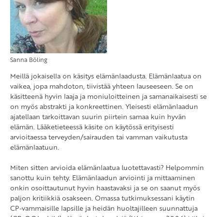
Sanna Böling
Meillä jokaisella on käsitys elämänlaadusta. Elämänlaatua on
vaikea, jopa mahdoton, tiivistää yhteen lauseeseen. Se on
käsitteenä hyvin laaja ja moniuloitteinen ja samanaikaisesti se
on myös abstrakti ja konkreettinen. Yleisesti elämänlaadun
ajatellaan tarkoittavan suurin piirtein samaa kuin hyvän
elämän. Lääketieteessä käsite on käytössä erityisesti
arvioitaessa terveyden/sairauden tai vamman vaikutusta
elämänlaatuun.
Miten sitten arvioida elämänlaatua luotettavasti? Helpommin
sanottu kuin tehty. Elämänlaadun arviointi ja mittaaminen
onkin osoittautunut hyvin haastavaksi ja se on saanut myös
paljon kritiikkiä osakseen. Omassa tutkimuksessani käytin
CP-vammaisille lapsille ja heidän huoltajilleen suunnattuja