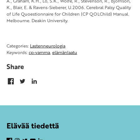
A., Graham, K.H., Lo, S.K., Wolfe, R., Stevenson, R., Bjornson,
K., Blair, E. & Ravens-Sieberer, U.2006. Cerebral Palsy Quality
of Life Quoestionnaire for Children (CP QOLChild) Manual.
Melbourne. Deakin University.
Categories:
Lastenneurologia
Keywords:
cp-vamma
,
elämänlaatu
Share
Elävää tiedettä
Facebook
Instagram
Twitter
YouTube
LinkedIn