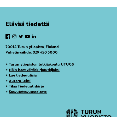
Elävää tiedettä
Facebook
Instagram
Twitter
YouTube
LinkedIn
20014 Turun yliopisto, Finland
Puhelinvaihde: 029 450 5000
>
Turun yliopiston tutkijakoulu UTUGS
>
Näin haet väitöskirjatutkijaksi
>
Lue tiedeuutisia
>
Aurora-lehti
>
Tilaa Tiedeuutiskirje
>
Saavutettavuusseloste