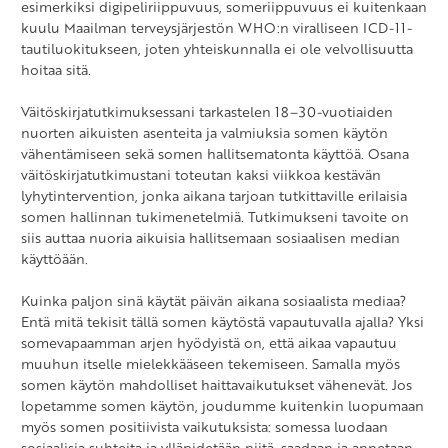
esimerkiksi digipeliriippuvuus, someriippuvuus ei kuitenkaan
kuulu Maailman terveysjärjestön WHO:n viralliseen ICD-11-
tautiluokitukseen, joten yhteiskunnalla ei ole velvollisuutta
hoitaa sitä.
Väitöskirjatutkimuksessani tarkastelen 18–30-vuotiaiden
nuorten aikuisten asenteita ja valmiuksia somen käytön
vähentämiseen sekä somen hallitsematonta käyttöä. Osana
väitöskirjatutkimustani toteutan kaksi viikkoa kestävän
lyhytintervention, jonka aikana tarjoan tutkittaville erilaisia
somen hallinnan tukimenetelmiä. Tutkimukseni tavoite on
siis auttaa nuoria aikuisia hallitsemaan sosiaalisen median
käyttöään.
Kuinka paljon sinä käytät päivän aikana sosiaalista mediaa?
Entä mitä tekisit tällä somen käytöstä vapautuvalla ajalla? Yksi
somevapaamman arjen hyödyistä on, että aikaa vapautuu
muuhun itselle mielekkääseen tekemiseen. Samalla myös
somen käytön mahdolliset haittavaikutukset vähenevät. Jos
lopetamme somen käytön, joudumme kuitenkin luopumaan
myös somen positiivista vaikutuksista: somessa luodaan
sosiaalisia suhteita ja ylläpidetään niitä, saadaan ja annetaan