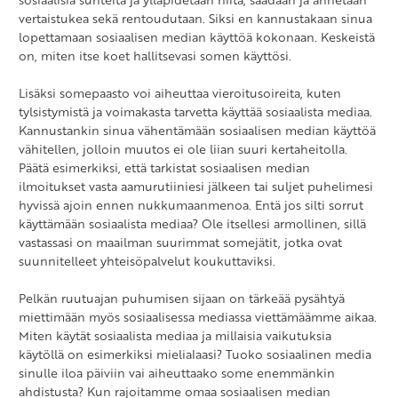
vertaistukea sekä rentoudutaan. Siksi en kannustakaan sinua
lopettamaan sosiaalisen median käyttöä kokonaan. Keskeistä
on, miten itse koet hallitsevasi somen käyttösi.
Lisäksi somepaasto voi aiheuttaa vieroitusoireita, kuten
tylsistymistä ja voimakasta tarvetta käyttää sosiaalista mediaa.
Kannustankin sinua vähentämään sosiaalisen median käyttöä
vähitellen, jolloin muutos ei ole liian suuri kertaheitolla.
Päätä esimerkiksi, että tarkistat sosiaalisen median
ilmoitukset vasta aamurutiiniesi jälkeen tai suljet puhelimesi
hyvissä ajoin ennen nukkumaanmenoa. Entä jos silti sorrut
käyttämään sosiaalista mediaa? Ole itsellesi armollinen, sillä
vastassasi on maailman suurimmat somejätit, jotka ovat
suunnitelleet yhteisöpalvelut koukuttaviksi.
Pelkän ruutuajan puhumisen sijaan on tärkeää pysähtyä
miettimään myös sosiaalisessa mediassa viettämäämme aikaa.
Miten käytät sosiaalista mediaa ja millaisia vaikutuksia
käytöllä on esimerkiksi mielialaasi? Tuoko sosiaalinen media
sinulle iloa päiviin vai aiheuttaako some enemmänkin
ahdistusta? Kun rajoitamme omaa sosiaalisen median