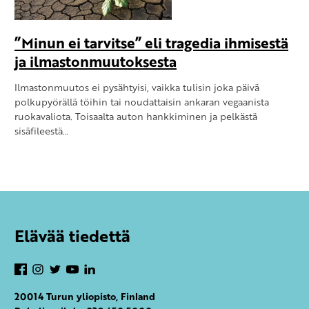
”Minun ei tarvitse” eli tragedia ihmisestä
ja ilmastonmuutoksesta
Ilmastonmuutos ei pysähtyisi, vaikka tulisin joka päivä
polkupyörällä töihin tai noudattaisin ankaran vegaanista
ruokavaliota. Toisaalta auton hankkiminen ja pelkästä
sisäfileestä…
Elävää tiedettä
Facebook
Instagram
Twitter
YouTube
LinkedIn
20014 Turun yliopisto, Finland