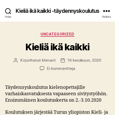
Kieliä ikä kaikki -täydennyskoulutus
Haku
Valikko
Kategoriat
UNCATEGORIZED
Kieliä ikä kaikki
Kirjoittanut
khmant
16 kesäkuun, 2020
Kirjoittaja
Julkaisupäivämäärä
artikkeliin
Ei kommentteja
Kieliä
ikä
kaikki
Täydennyskoulutus kielenopettajille
varhaiskasvatuksesta vapaaseen sivitystyöhön.
Ensimmäinen koulutuskerta on 2.-3.10.2020
Koulutuksen järjestää Turun yliopiston Kieli- ja