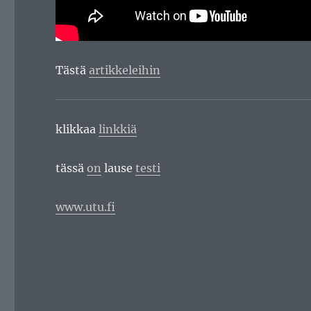
Tästä
artikkeleihin
klikkaa
linkkiä
tässä
on
lause
testi
www.utu.fi