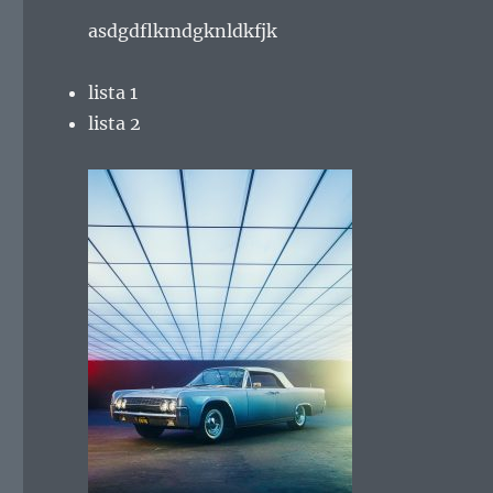
asdgdflkmdgknldkfjk
lista 1
lista 2