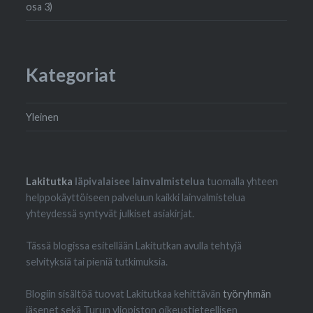
osa 3)
Kategoriat
Yleinen
Lakitutka
läpivalaisee lainvalmistelua
tuomalla yhteen
helppokäyttöiseen palveluun kaikki lainvalmistelua
yhteydessä syntyvät julkiset asiakirjat.
Tässä blogissa esitellään Lakitutkan avulla tehtyjä
selvityksiä tai pieniä tutkimuksia.
Blogiin sisältöä tuovat Lakitutkaa kehittävän
työryhmän
jäsenet sekä Turun yliopiston oikeustieteellisen