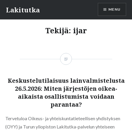
Skip
Lakitutka
MENU
to
content
Tekijä:
ijar
Keskustelutilaisuus lainvalmistelusta
26.5.2026: Miten järjestöjen oikea-
aikaista osallistumista voidaan
parantaa?
Tervetuloa Oikeus- ja yhteiskuntatieteellisen yhdistyksen
(OYY) ja Turun yliopiston Lakitutka-palvelun yhteiseen