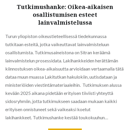
Tutkimushanke: Oikea-aikaisen
osallistumisen esteet
lainvalmistelussa
Turun yliopiston oikeustieteellisessä tiedekunnassa
tutkitaan esteitä, jotka vaikeuttavat lainvalmisteluun
osallistumista. Tutkimusaineistona on Sitran keräämä
lainvalmistelun prosessidata. Lakihankkeiden herättämän
kiinnostuksen oikea-aikaisuutta arvioidaan vertaamalla tätä
dataa muun muassa Lakitutkan hakulokiin, uutisdataan ja
ministeriöiden viestintämateriaaleihin. Tutkimuksen alussa
kevään 2025 aikana pidetään erityisen tiiviisti yhteyttä
sidosryhmiin, jotta tutkimukseen saadaan mukaan kaikki
erityisen onnistuneet sekä vaikeaksi koetut
lakihankkeet. Tutkimushanke kestää toukokuuhun…