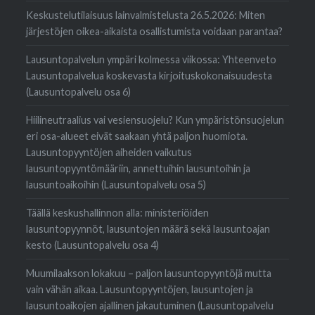
Keskustelutilaisuus lainvalmistelusta 26.5.2026: Miten
järjestöjen oikea-aikaista osallistumista voidaan parantaa?
Lausuntopalvelun ympäri kolmessa viikossa: Yhteenveto
Lausuntopalvelua koskevasta kirjoituskokonaisuudesta
(Lausuntopalvelu osa 6)
Hiilineutraalius vai vesiensuojelu? Kun ympäristönsuojelun
eri osa-alueet eivät saakaan yhtä paljon huomiota.
Lausuntopyyntöjen aiheiden vaikutus
lausuntopyyntömääriin, annettuihin lausuntoihin ja
lausuntoaikoihin (Lausuntopalvelu osa 5)
Täällä keskushallinnon alla: ministeriöiden
lausuntopyynnöt, lausuntojen määrä sekä lausuntoajan
kesto (Lausuntopalvelu osa 4)
Muumilaakson lokakuu – paljon lausuntopyyntöjä mutta
vain vähän aikaa. Lausuntopyyntöjen, lausuntojen ja
lausuntoaikojen ajallinen jakautuminen (Lausuntopalvelu