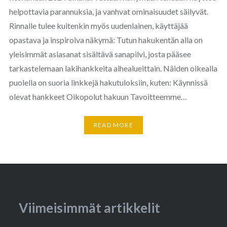
helpottavia parannuksia, ja vanhvat ominaisuudet säilyvät.
Rinnalle tulee kuitenkin myös uudenlainen, käyttäjää
opastava ja inspiroiva näkymä: Tutun hakukentän alla on
yleisimmät asiasanat sisältävä sanapilvi, josta pääsee
tarkastelemaan lakihankkeita aihealueittain. Näiden oikealla
puolella on suoria linkkejä hakutuloksiin, kuten: Käynnissä
olevat hankkeet Oikopolut hakuun Tavoitteemme…
READ MORE
Viimeisimmät artikkelit