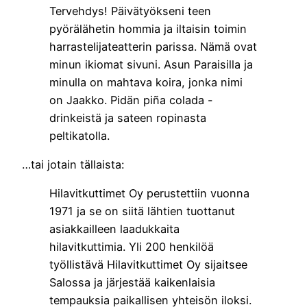
Tervehdys! Päivätyökseni teen
pyörälähetin hommia ja iltaisin toimin
harrastelijateatterin parissa. Nämä ovat
minun ikiomat sivuni. Asun Paraisilla ja
minulla on mahtava koira, jonka nimi
on Jaakko. Pidän piña colada -
drinkeistä ja sateen ropinasta
peltikatolla.
…tai jotain tällaista:
Hilavitkuttimet Oy perustettiin vuonna
1971 ja se on siitä lähtien tuottanut
asiakkailleen laadukkaita
hilavitkuttimia. Yli 200 henkilöä
työllistävä Hilavitkuttimet Oy sijaitsee
Salossa ja järjestää kaikenlaisia
tempauksia paikallisen yhteisön iloksi.