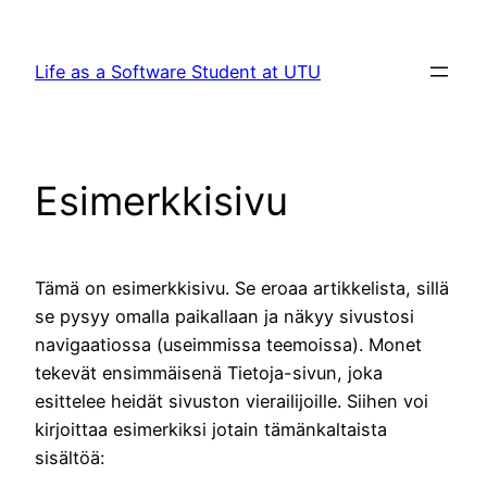
Skip
to
Life as a Software Student at UTU
content
Esimerkkisivu
Tämä on esimerkkisivu. Se eroaa artikkelista, sillä
se pysyy omalla paikallaan ja näkyy sivustosi
navigaatiossa (useimmissa teemoissa). Monet
tekevät ensimmäisenä Tietoja-sivun, joka
esittelee heidät sivuston vierailijoille. Siihen voi
kirjoittaa esimerkiksi jotain tämänkaltaista
sisältöä: