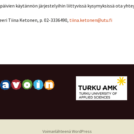
äivien käytännön järjestelyihin liittyvissä kysymyksissä ota yhte
eri Tiina Ketonen, p. 02-3336490,
tiina.ketonen@utu.fi
Voimanlähteenä WordPress