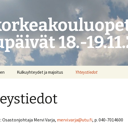
korkeakouluope
päivät 18.-19.11
nen
Kulkuyhteydet ja majoitus
Yhteystiedot
eystiedot
: Osastonjohtaja Mervi Varja,
mervi.varja@utu.fi
, p. 040-7014600