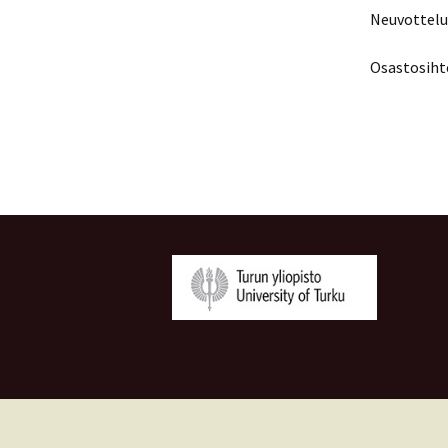
Neuvottelup
Osastosihte