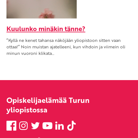
Kuulunko minäkin tänne?
”Kyllä ne kenet tahansa näköjään yliopistoon sitten vaan
ottaa!” Noin muistan ajatelleeni, kun vihdoin ja viimein oli
minun vuoroni klikata…
Opiskelijaelämää Turun
yliopistossa
Facebook
Instagram
Twitter
YouTube
LinkedIn
TikTok