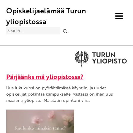
Opiskelijaelämää Turun
MENU
yliopistossa
Search
Pärjäänks mä yliopistossa?
Uus lukuvuosi on pyörähtämässä käyntiin, ja uudet
opiskelijat pölähtää kampukselle. Vastassa on ihan uus
maailma; yliopisto. Mä alotin opintoni viis…