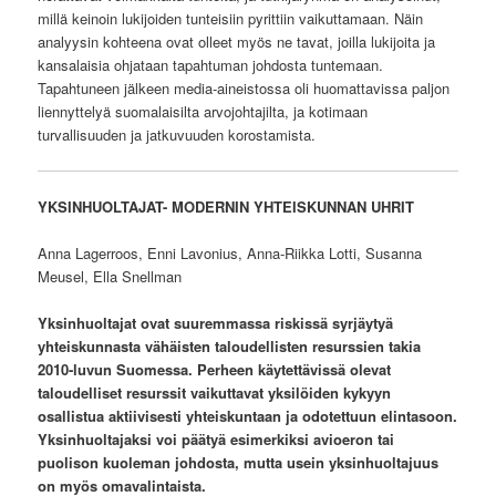
millä keinoin lukijoiden tunteisiin pyrittiin vaikuttamaan. Näin
analyysin kohteena ovat olleet myös ne tavat, joilla lukijoita ja
kansalaisia ohjataan tapahtuman johdosta tuntemaan.
Tapahtuneen jälkeen media-aineistossa oli huomattavissa paljon
liennyttelyä suomalaisilta arvojohtajilta, ja kotimaan
turvallisuuden ja jatkuvuuden korostamista.
YKSINHUOLTAJAT- MODERNIN YHTEISKUNNAN UHRIT
Anna Lagerroos, Enni Lavonius, Anna-Riikka Lotti, Susanna
Meusel, Ella Snellman
Yksinhuoltajat ovat suuremmassa riskissä syrjäytyä
yhteiskunnasta vähäisten taloudellisten resurssien takia
2010-luvun Suomessa. Perheen käytettävissä olevat
taloudelliset resurssit vaikuttavat yksilöiden kykyyn
osallistua aktiivisesti yhteiskuntaan ja odotettuun elintasoon.
Yksinhuoltajaksi voi päätyä esimerkiksi avioeron tai
puolison kuoleman johdosta, mutta usein yksinhuoltajuus
on myös omavalintaista.