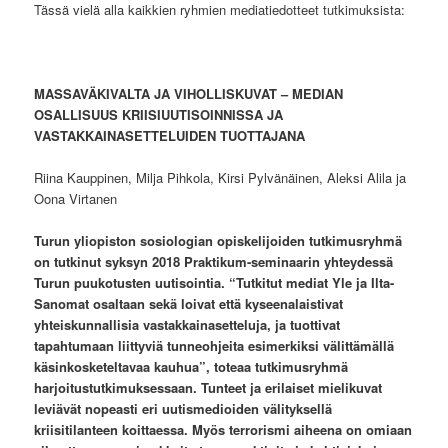
Tässä vielä alla kaikkien ryhmien mediatiedotteet tutkimuksista:
MASSAVÄKIVALTA JA VIHOLLISKUVAT – MEDIAN
OSALLISUUS KRIISIUUTISOINNISSA JA
VASTAKKAINASETTELUIDEN TUOTTAJANA
Riina Kauppinen, Milja Pihkola, Kirsi Pylvänäinen, Aleksi Alila ja
Oona Virtanen
Turun yliopiston sosiologian opiskelijoiden tutkimusryhmä
on tutkinut syksyn 2018
Praktikum-seminaarin yhteydessä
Turun puukotusten uutisointia. “Tutkitut mediat Yle ja Ilta-
Sanomat osaltaan sekä loivat että kyseenalaistivat
yhteiskunnallisia vastakkainasetteluja, ja tuottivat
tapahtumaan liittyviä tunneohjeita esimerkiksi välittämällä
käsinkosketeltavaa kauhua”, toteaa tutkimusryhmä
harjoitustutkimuksessaan. Tunteet ja erilaiset mielikuvat
le
viävät nopeasti eri uutismedioiden välityksellä
kriisitilanteen koittaessa. Myös terrorismi aiheena on omiaan