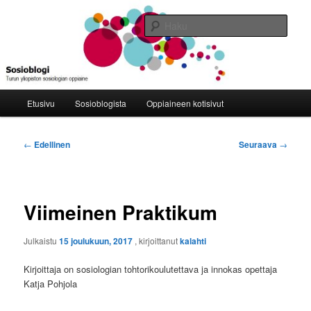
Siirry
Turun yliopiston sosiologian oppiaine
sisältöön
Haku
Sosioblogi
Päävalikko
Etusivu
Sosioblogista
Oppiaineen kotisivut
Artikkelien
←
Edellinen
Seuraava
→
selaus
Viimeinen Praktikum
Julkaistu
15 joulukuun, 2017
, kirjoittanut
kalahti
Kirjoittaja on sosiologian tohtorikoulutettava ja innokas opettaja
Katja Pohjola