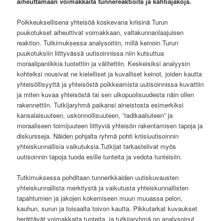
aiheuttamaan voimakkaita tunnereaktioita ja kahtiajakoja.
Poikkeuksellisena yhteisöä koskevana kriisinä Turun
puukotukset aiheuttivat voimakkaan, valtakunnanlaajuisen
reaktion. Tutkimuksessa analysoitiin, millä keinoin Turun
puukotuksiin liittyvässä uutisoinnissa niin kutsuttua
moraalipaniikkia tuotettiin ja välitettiin. Keskeisiksi analyysin
kohteiksi nousivat ne kielelliset ja kuvalliset keinot, joiden kautta
yhteisöllisyyttä ja yhteisöstä poikkeamista uutisoinnissa kuvattiin
ja miten kuvaa yhteisöstä tai sen ulkopuolisuudesta näin ollen
rakennettiin. Tutkijaryhmä paikansi aineistosta esimerkiksi
kansalaisuuteen, uskonnollisuuteen, ”radikaaliuteen” ja
moraaliseen toimijuuteen liittyviä yhteisön rakentamisen tapoja ja
diskursseja. Näiden pohjalta ryhmä pohti kriisiuutisoinnin
yhteiskunnallisia vaikutuksia.Tutkijat tarkastelivat myös
uutisoinnin tapoja tuoda esille tunteita ja vedota tunteisiin.
Tutkimuksessa pohditaan tunnerikkaiden uutiskuvausten
yhteiskunnallista merkitystä ja vaikutusta yhteiskunnallisten
tapahtumien ja jakojen kokemiseen muun muuassa pelon,
kauhun, surun ja toisaalta toivon kautta. Pikkutarkat kuvaukset
herättävät voimakkaita tunteita, ja tutkijaryhmä on analysoinut,