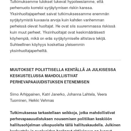
Tutkimuksemme tulokset tukevat hypoteesiamme, että
perhemuoto korreloi syrjäytymisen riskin kanssa.
Yksinhuoltajaperheet saivat tutkimuksessamme enemmän
syrjäytymistä kuvaavia arvoja kuin kahden vanhemman
perheissä olevat huoltajat. He ovat siis suuremmassa riskissä
kuin muut perheet. Yksinhuoltajat ovat keskimääräisesti
köyhempiä, mikä on eräs syrjäytymiselle altistava tekijä.
Suhteellinen köyhyys koskettaa yleisemmin
yksinhuoltajaperheiltä.
MUUTOKSET POLIITTISELLA KENTÄLLÄ JA JULKISESSA
KESKUSTELUSSA MAHDOLLISTIVAT
PERHEVAPAAUUDISTUKSEN ETENEMISEN
Simo Arhippainen, Katri Janerko, Johanna Lahtela, Veera
Tuominen, Heikki Vehmas
Tutkimuksessa tarkastellaan seikkoja, jotka mahdollistivat
perhevapaauudistuksen nousemisen politiikan keskiöön
hallitusohjelman ulkopuolelta tällä hallituskaudella. Julkinen
keskustelu ja puolueiden herännyt aktiivisuus on luonut