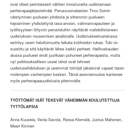
ovat olleet perinteisesti vähiten innostuneita uudistamaan
perhevapaajärjestelmää. Perussuomalaisten Timo Soinin
väistyminen puolueen johdosta ja sittemmin puolueen
hajoaminen yhdistettynä tasa-arvoon, valinnanvapauteen ja
työllisyyteen liittyviin perusteluihin näyttävät mahdollistaneen
uudistuksen nousemisen asialistalle. Uudistuskeskustelussa
esiintyy usein haluttomuutta leikata kotihoidon tukea. Tuki on
suosittu ja sitä käyttävät lähes kaikki perheet. Hallituskauden
alussa puolueet eivät juurikaan puhuneet perhevapaista, mutta
nyt poikkeuksellisen useat tahot ovat tehneet
uudistusehdotuksen ja useimmat toimijat jakaisivat vapaat tasan
molempien vanhempien kesken. Tämä asennemuutos kantanee
myös perhevapaauudistusta pitemmälle.
TYÖTTÖMÄT ISÄT TEKEVÄT VÄHEMMÄN KOULUTETTUJA
TYTTÖLAPSIA
Anna Kuusela, Venla Savola, Roosa Klemelä, Justus Mahonen,
Meeri Kivinen