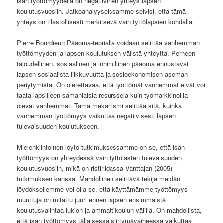
isän työttömyydellä on negatiivinen yhteys lapsen
koulutusvuosiin. Jatkoanalyyseissamme selvisi, että tämä
yhteys on tilastollisesti merkitsevä vain tyttölapsien kohdalla.
Pierre Bourdieun Pääoma-teorialla voidaan selittää vanhemman
työttömyyden ja lapsen koulutuksen välistä yhteyttä. Perheen
taloudellinen, sosiaalinen ja inhimillinen pääoma ennustavat
lapsen sosiaalista liikkuvuutta ja sosioekonomisen aseman
periytymistä. On oletettavaa, että työttömät vanhemmat eivät voi
taata lapsilleen samanlaisia resursseja kuin työmarkkinoilla
olevat vanhemmat. Tämä mekanismi selittää sitä, kuinka
vanhemman työttömyys vaikuttaa negatiivisesti lapsen
tulevaisuuden koulutukseen.
Mielenkiintoinen löytö tutkimuksessamme on se, että isän
työttömyys on yhteydessä vain tyttölasten tulevaisuuden
koulutusvuosiin, mikä on ristiriidassa Vanttajan (2005)
tutkimuksen kanssa. Mahdollinen selittävä tekijä meidän
löydöksellemme voi olla se, että käyttämämme työttömyys-
muuttuja on mitattu juuri ennen lapsen ensimmäistä
koulutusvalintaa lukion ja ammattikoulun välillä. On mahdollista,
että isän työttömyys tällaisessa siirtymävaiheessa vaikuttaa