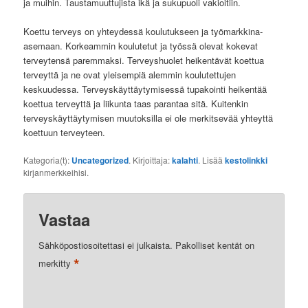
ja muihin. Taustamuuttujista ikä ja sukupuoli vakioitiin.
Koettu terveys on yhteydessä koulutukseen ja työmarkkina-
asemaan. Korkeammin koulutetut ja työssä olevat kokevat
terveytensä paremmaksi. Terveyshuolet heikentävät koettua
terveyttä ja ne ovat yleisempiä alemmin koulutettujen
keskuudessa. Terveyskäyttäytymisessä tupakointi heikentää
koettua terveyttä ja liikunta taas parantaa sitä. Kuitenkin
terveyskäyttäytymisen muutoksilla ei ole merkitsevää yhteyttä
koettuun terveyteen.
Kategoria(t):
Uncategorized
. Kirjoittaja:
kalahti
. Lisää
kestolinkki
kirjanmerkkeihisi.
Vastaa
Sähköpostiosoitettasi ei julkaista.
Pakolliset kentät on
*
merkitty