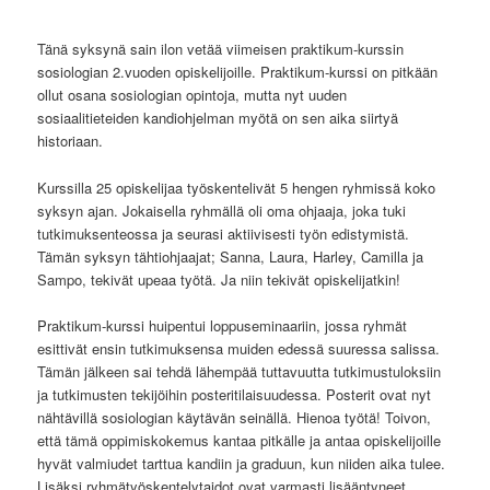
Tänä syksynä sain ilon vetää viimeisen praktikum-kurssin
sosiologian 2.vuoden opiskelijoille. Praktikum-kurssi on pitkään
ollut osana sosiologian opintoja, mutta nyt uuden
sosiaalitieteiden kandiohjelman myötä on sen aika siirtyä
historiaan.
Kurssilla 25 opiskelijaa työskentelivät 5 hengen ryhmissä koko
syksyn ajan. Jokaisella ryhmällä oli oma ohjaaja, joka tuki
tutkimuksenteossa ja seurasi aktiivisesti työn edistymistä.
Tämän syksyn tähtiohjaajat; Sanna, Laura, Harley, Camilla ja
Sampo, tekivät upeaa työtä. Ja niin tekivät opiskelijatkin!
Praktikum-kurssi huipentui loppuseminaariin, jossa ryhmät
esittivät ensin tutkimuksensa muiden edessä suuressa salissa.
Tämän jälkeen sai tehdä lähempää tuttavuutta tutkimustuloksiin
ja tutkimusten tekijöihin posteritilaisuudessa. Posterit ovat nyt
nähtävillä sosiologian käytävän seinällä. Hienoa työtä! Toivon,
että tämä oppimiskokemus kantaa pitkälle ja antaa opiskelijoille
hyvät valmiudet tarttua kandiin ja graduun, kun niiden aika tulee.
Lisäksi ryhmätyöskentelytaidot ovat varmasti lisääntyneet