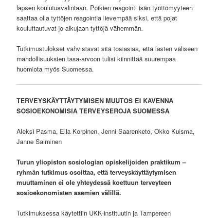
lapsen koulutusvalintaan. Poikien reagointi isän työttömyyteen
saattaa olla tyttöjen reagointia lievempää siksi, että pojat
kouluttautuvat jo alkujaan tyttöjä vähemmän.
Tutkimustulokset vahvistavat sitä tosiasiaa, että lasten väliseen
mahdollisuuksien tasa-arvoon tulisi kiinnittää suurempaa
huomiota myös Suomessa.
TERVEYSKÄYTTÄYTYMISEN MUUTOS EI KAVENNA
SOSIOEKONOMISIA TERVEYSEROJA SUOMESSA
Aleksi Pasma, Ella Korpinen, Jenni Saarenketo, Okko Kuisma,
Janne Salminen
Turun yliopiston sosiologian opiskelijoiden praktikum –
ryhmän tutkimus osoittaa, että terveyskäyttäytymisen
muuttaminen ei ole yhteydessä koettuun terveyteen
sosioekonomisten asemien välillä.
Tutkimuksessa käytettiin UKK-instituutin ja Tampereen