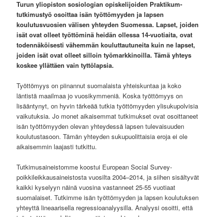
Turun yliopiston sosiologian opiskelijoiden Praktikum-
tutkimustyö osoittaa isän työttömyyden ja lapsen
koulutusvuosien välisen yhteyden Suomessa. Lapset, joiden
isät ovat olleet työttöminä heidän ollessa 14-vuotiaita, ovat
todennäköisesti vähemmän kouluttautuneita kuin ne lapset,
joiden isät ovat olleet silloin työmarkkinoilla. Tämä yhteys
koskee yllättäen vain tyttölapsia.
Työttömyys on piinannut suomalaista yhteiskuntaa ja koko
läntistä maailmaa jo vuosikymmeniä. Koska työttömyys on
lisääntynyt, on hyvin tärkeää tutkia työttömyyden ylisukupolvisia
vaikutuksia. Jo monet aikaisemmat tutkimukset ovat osoittaneet
isän työttömyyden olevan yhteydessä lapsen tulevaisuuden
koulutustasoon. Tämän yhteyden sukupuolittaisia eroja ei ole
aikaisemmin laajasti tutkittu.
Tutkimusaineistomme koostui European Social Survey-
poikkileikkausaineistosta vuosilta 2004–2014, ja siihen sisältyvät
kaikki kyselyyn näinä vuosina vastanneet 25-55 vuotiaat
suomalaiset. Tutkimme isän työttömyyden ja lapsen koulutuksen
yhteyttä lineaarisella regressioanalyysilla. Analyysi osoitti, että