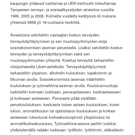
kaupungin yhdessä tuottamaa ja UKK-instituutin toteuttamaa
Tampereen terveys- ja sosiaalikyselyiden aineistoa vuosilta
1999, 2005 ja 2008. Kolmelta vuodelta kerätyssä oli mukana
yhteensä 6858 yli 18-vuotiasta henkilöä.
Aineistosta selvitettiin vastaajien koetun terveyden,
terveyskäyttäytymisen ja sen muutospyrkimysten eroja
sosioekonomisen aseman perusteella. Lisäksi selvitettiin koetun
terveyden ja terveyskäyttäytymisen sekä sen
muutospyrkimysten yhteyttä. Koettua terveyttä tarkasteltiin
viisiportaisella Likert-asteikolla. Terveyskäyttäytymistä
tarkasteltiin ylipainon, alkoholin kulutuksen, tupakoinnin ja
liikunnan avulla. Sosioekonomista asemaa määriteltiin
koulutuksen ja työmarkkina-aseman avulla. Koulutusmuuttuja
luokiteltiin kolmeen luokkaan, perusasteeseen, keskiasteeseen
ja korkeaan asteeseen. Perusaste pitää sisällään
peruskoulutuksen, keskiaste toisen asteen koulutuksen, kuten
lukion, ammattikoulun tai opistotason koulutuksen ja korkea-
asteeseen lukeutuvat korkeakouluopinnot yliopistossa tai
ammattikorkeakoulussa. Työmarkkina-asema jaettiin luokkia
yhdistelemällä neljään luokkaan: työllisiin, työttömiin, eläkeläisiin