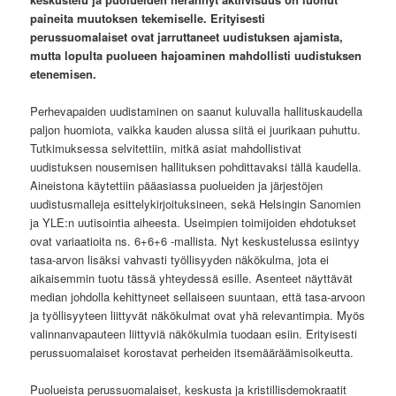
paineita
muutoksen tekemiselle. Erityisesti
perussuomalaiset ovat jarruttaneet uudistuksen ajamista,
mutta lopulta puolueen hajoaminen mahdollisti uudistuksen
etenemisen.
Perhevapaiden uudistaminen on saanut kuluvalla hallituskaudella
paljon huomiota, vaikka kauden alussa siitä ei juurikaan puhuttu.
Tutkimuksessa selvitettiin, mitkä asiat mahdollistivat
uudistuksen nousemisen hallituksen pohdittavaksi tällä kaudella.
Aineistona käytettiin pääasiassa puolueiden ja järjestöjen
uudistusmalleja esittelykirjoituksineen, sekä Helsingin Sanomien
ja YLE:n uutisointia aiheesta. Useimpien toimijoiden ehdotukset
ovat variaatioita ns. 6+6+6 -mallista. Nyt keskustelussa esiintyy
tasa-arvon lisäksi vahvasti työllisyyden näkökulma, jota ei
aikaisemmin tuotu tässä yhteydessä esille. Asenteet näyttävät
median johdolla kehittyneet sellaiseen suuntaan, että tasa-arvoon
ja työllisyyteen liittyvät näkökulmat ovat yhä relevantimpia. Myös
valinnanvapauteen liittyviä näkökulmia tuodaan esiin. Erityisesti
perussuomalaiset korostavat perheiden itsemääräämisoikeutta.
Puolueista perussuomalaiset, keskusta ja kristillisdemokraatit