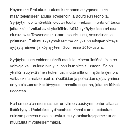
Käytämme Praktikum-tutkimuksessamme syrjäytymisen
määrittelemiseen apuna Towsendin ja Bourdieun teorioita.
Syrjäytymisellä nähdään olevan teorian mukaan monta eri tasoa,
jotka kaikki vaikuttavat yksilöihin. Näitä syrjäytymisen eri osa-
alueita ovat Towsendin mukaan taloudellinen, sosiaalinen ja
poliittinen. Tutkimuskysymyksemme on yksinhuoltajien yhteys
syrjäytymiseen ja köyhyyteen Suomessa 2010-luvulla.
Syrjäytyminen voidaan nähdä moniulotteisena ilmiönä, jolla on
vahvoja vaikutuksia niin yksilöön kuin yhteiskuntaan. Se on
yksilön subjektiivinen kokemus, mutta sillä on myös laajempia
vaikutuksia makrotasolla. Yksilöiden ja perheiden syrjäytyminen
on yhteiskunnan kestävyyden kannalta ongelma, joka on tärkeä
tiedostaa.
Perhemuotojen moninaisuus on viime vuosikymmenten aikana
lisääntynyt. Perinteisen ydinperheen rinnalle on muodostunut
erilaisia perhemuotoja ja keskustelu yksinhuoltajaperheistä on
muuttunut myönteisemmäksi.