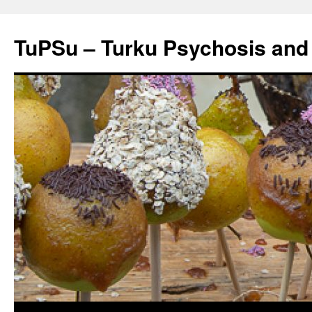
Skip
to
TuPSu – Turku Psychosis and
content