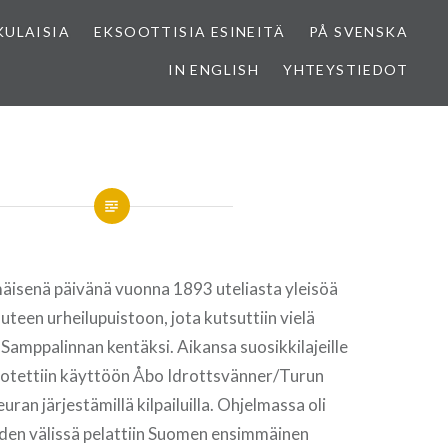
KULAISIA
EKSOOTTISIA ESINEITÄ
PÅ SVENSKA
IN ENGLISH
YHTEYSTIEDOT
isenä päivänä vuonna 1893 uteliasta yleisöä
uteen urheilupuistoon, jota kutsuttiin vielä
Samppalinnan kentäksi. Aikansa suosikkilajeille
 otettiin käyttöön Åbo Idrottsvänner/Turun
uran järjestämillä kilpailuilla. Ohjelmassa oli
iiden välissä pelattiin Suomen ensimmäinen