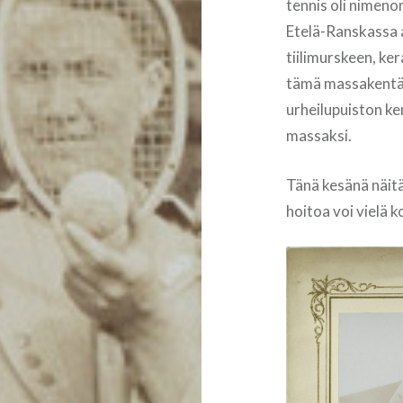
tennis oli nimeno
Etelä-Ranskassa al
tiilimurskeen, ker
tämä massakentäk
urheilupuiston ke
massaksi.
Tänä kesänä näitä
hoitoa voi vielä k