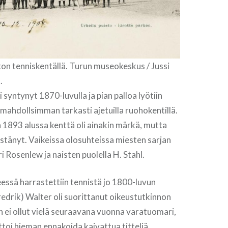
ton tenniskentällä. Turun museokeskus / Jussi
.
 syntynyt 1870-luvulla ja pian palloa lyötiin
ahdollsimman tarkasti ajetuilla ruohokentillä.
1893 alussa kenttä oli ainakin märkä, mutta
estänyt. Vaikeissa olosuhteissa miesten sarjan
i Rosenlew ja naisten puolella H. Stahl.
essä harrastettiin tennistä jo 1800-luvun
Fredrik) Walter oli suorittanut oikeustutkinnon
 ei ollut vielä seuraavana vuonna varatuomari,
ttoi hieman ennakoida kaivattua titteliä.