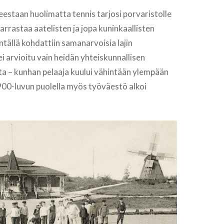
neestaan huolimatta tennis tarjosi porvaristolle
rrastaa aatelisten ja jopa kuninkaallisten
ntällä kohdattiin samanarvoisia lajin
 ei arvioitu vain heidän yhteiskunnallisen
a – kunhan pelaaja kuului vähintään ylempään
900-luvun puolella myös työväestö alkoi