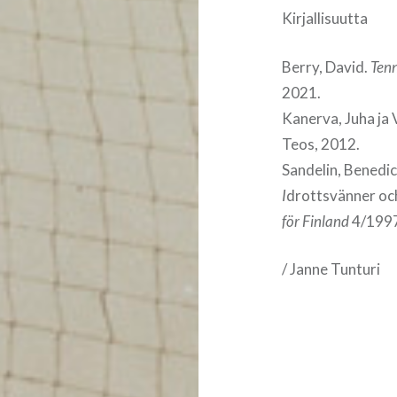
Kirjallisuutta
Berry, David.
Tenn
2021.
Kanerva, Juha ja
Teos, 2012.
Sandelin, Benedic
I
drottsvänner oc
för Finland
4/1997
/ Janne Tunturi
Artikkelien