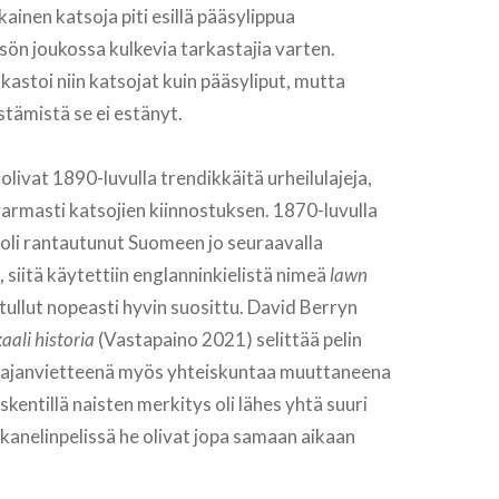
ainen katsoja piti esillä pääsylippua
isön joukossa kulkevia tarkastajia varten.
kastoi niin katsojat kuin pääsyliput, mutta
tämistä se ei estänyt.
 olivat 1890-luvulla trendikkäitä urheilulajeja,
varmasti katsojien kiinnostuksen. 1870-luvulla
 oli rantautunut Suomeen jo seuraavalla
siitä käytettiin englanninkielistä nimeä
lawn
i tullut nopeasti hyvin suosittu. David Berryn
kaali historia
(Vastapaino 2021) selittää pelin
i ajanvietteenä myös yhteiskuntaa muuttaneena
kentillä naisten merkitys oli lähes yhtä suuri
ekanelinpelissä he olivat jopa samaan aikaan