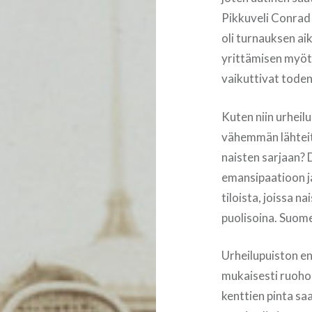
Pikkuveli Conrad
oli turnauksen ai
yrittämisen myöt
vaikuttivat tode
Kuten niin urheilu
vähemmän lähteitä
naisten sarjaan? 
emansipaatioon ja
tiloista, joissa 
puolisoina. Suomen
Urheilupuiston en
mukaisesti ruoho
kenttien pinta saa