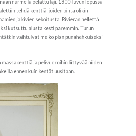
maan nurmella pelattu laji. 1800-luvun lopussa
ettiin tehdä kenttiä, joiden pinta olikin
aamien ja kivien sekoitusta. Rivieran hellettä
si kutsuttu alusta kesti paremmin. Turun
ntätkin vaihtuivat melko pian punahehkuiseksi
 massakenttiä ja pelivuoroihin liittyvää niiden
okeilla ennen kuin kentät uusitaan.