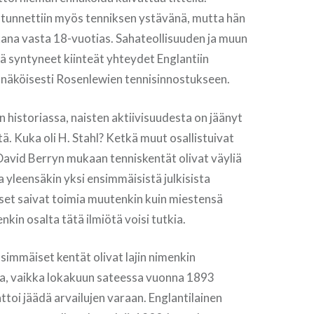
 tunnettiin myös tenniksen ystävänä, mutta hän
kana vasta 18-vuotias. Sahateollisuuden ja muun
ä syntyneet kiinteät yhteydet Englantiin
nnäköisesti Rosenlewien tennisinnostukseen.
n historiassa, naisten aktiivisuudesta on jäänyt
. Kuka oli H. Stahl? Ketkä muut osallistuivat
David Berryn mukaan tenniskentät olivat väyliä
 yleensäkin yksi ensimmäisistä julkisista
naiset saivat toimia muutenkin kuin miestensä
kin osalta tätä ilmiötä voisi tutkia.
simmäiset kentät olivat lajin nimenkin
a, vaikka lokakuun sateessa vuonna 1893
ttoi jäädä arvailujen varaan. Englantilainen