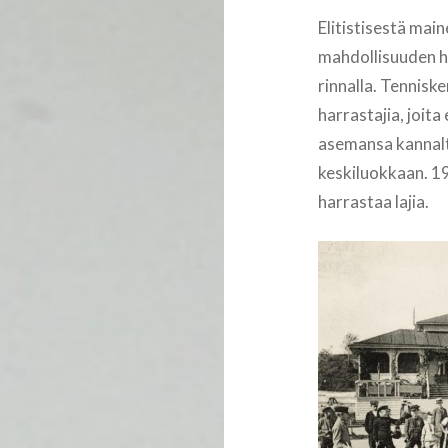
Elitistisestä mai
mahdollisuuden ha
rinnalla. Tenniske
harrastajia, joita
asemansa kannalt
keskiluokkaan. 1
harrastaa lajia.