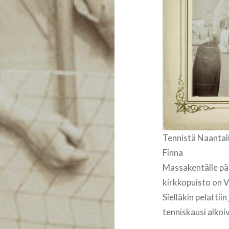
Tennistä Naantal
Finna
Massakentälle pä
kirkkopuisto on V
Sielläkin pelattiin
tenniskausi alkoi