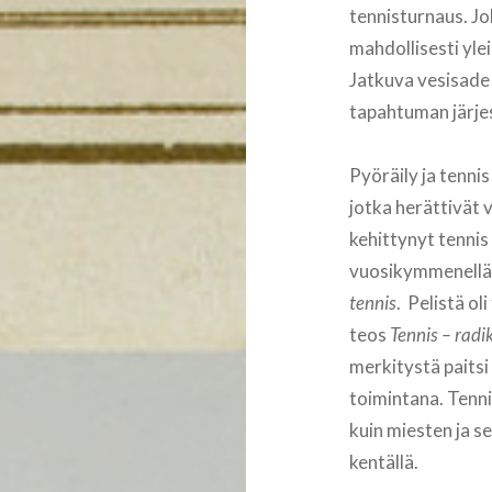
tennisturnaus. Jok
mahdollisesti yle
Jatkuva vesisade 
tapahtuman järjes
Pyöräily ja tennis
jotka herättivät 
kehittynyt tennis
vuosikymmenellä, 
tennis
. Pelistä ol
teos
Tennis – radi
merkitystä paits
toimintana. Tennis
kuin miesten ja s
kentällä.