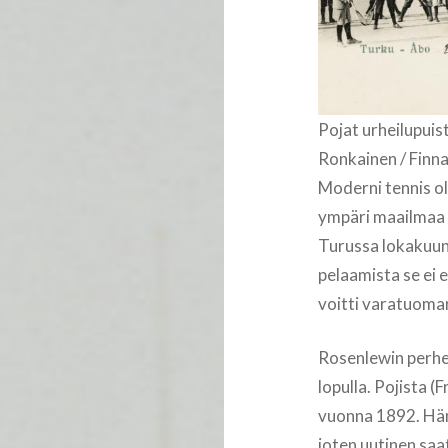
Pojat urheilupuis
Ronkainen / Finna
Moderni tennis oli
ympäri maailmaa m
Turussa lokakuun 
pelaamista se ei 
voitti varatuomar
Rosenlewin perhe
lopulla. Pojista (
vuonna 1892. Hän
joten uutinen saa