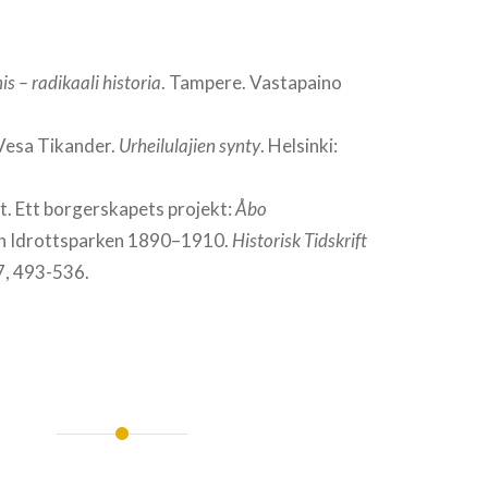
is – radikaali historia
. Tampere. Vastapaino
 Vesa Tikander.
Urheilulajien synty
. Helsinki:
t. Ett borgerskapets projekt:
Åbo
h Idrottsparken 1890–1910.
Historisk Tidskrift
, 493-536.