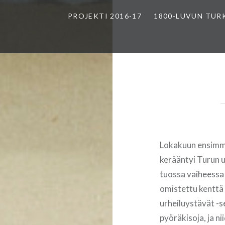
PROJEKTI 2016-17
1800-LUVUN TUR
Lokakuun ensimmä
kerääntyi Turun u
tuossa vaiheessa 
omistettu kenttä
urheiluystävät -se
pyöräkisoja, ja n