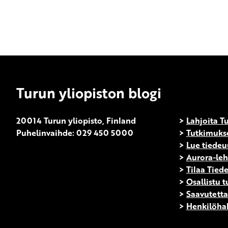
Turun yliopiston blogi
20014 Turun yliopisto, Finland
>
Lahjoita Tu
Puhelinvaihde: 029 450 5000
>
Tutkimuks
>
Lue tiedeu
>
Aurora-leh
>
Tilaa Tiede
>
Osallistu 
>
Saavutetta
>
Henkilöha