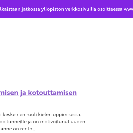
ulkaistaan jatkossa yliopiston verkkosivuilla osoitteessa
www
misen ja kotouttamisen
i keskeinen rooli kielen oppimisessa.
oppitunneille ja on motivoitunut uuden
lanne on rento…