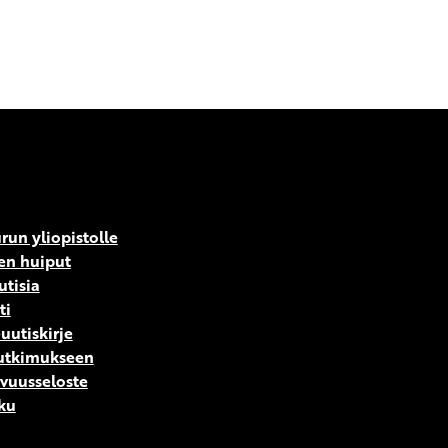
run yliopistolle
en huiput
utisia
ti
uutiskirje
tutkimukseen
vuusseloste
ku