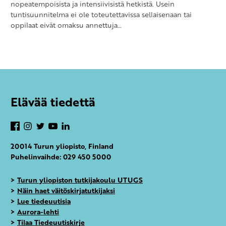
nopeatempoisista ja intensiivisistä hetkistä. Usein
tuntisuunnitelma ei ole toteutettavissa sellaisenaan tai
oppilaat eivät omaksu annettuja…
Elävää tiedettä
Facebook
Instagram
Twitter
YouTube
LinkedIn
20014 Turun yliopisto, Finland
Puhelinvaihde: 029 450 5000
>
Turun yliopiston tutkijakoulu UTUGS
>
Näin haet väitöskirjatutkijaksi
>
Lue tiedeuutisia
>
Aurora-lehti
>
Tilaa Tiedeuutiskirje