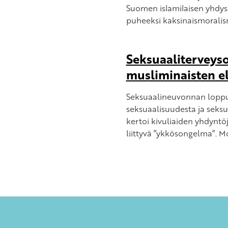
Suomen islamilaisen yhdys
puheeksi kaksinaismorali
Seksuaalitervey
musliminaisten e
Seksuaalineuvonnan lopp
seksuaalisuudesta ja seks
kertoi kivuliaiden yhdynt
liittyvä ”ykkösongelma”. M