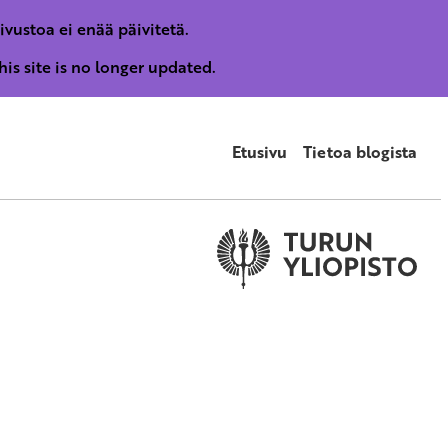
sivustoa ei enää päivitetä.
his site is no longer updated.
Etusivu
Tietoa blogista