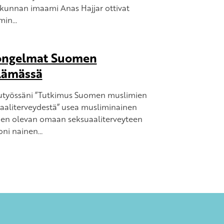
kunnan imaami Anas Hajjar ottivat
smin…
songelmat Suomen
lämässä
utyössäni ”Tutkimus Suomen muslimien
uaaliterveydestä” usea musliminainen
öjen olevan omaan seksuaaliterveyteen
oni nainen…