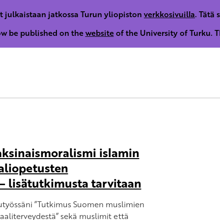
t julkaistaan jatkossa Turun yliopiston
verkkosivuilla
. Tätä 
now be published on the
website
of the University of Turku. T
aksinaismoralismi islamin
aliopetusten
 lisätutkimusta tarvitaan
utyössäni ”Tutkimus Suomen muslimien
aaliterveydestä” sekä muslimit että