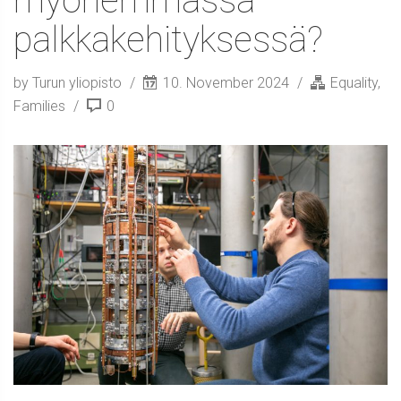
myöhemmässä
palkkakehityksessä?
by Turun yliopisto
10. November 2024
Equality
,
Families
0