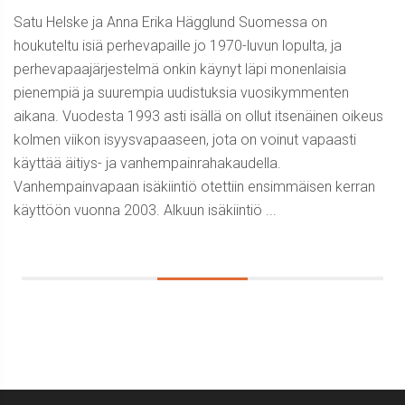
Satu Helske ja Anna Erika Hägglund Suomessa on
houkuteltu isiä perhevapaille jo 1970-luvun lopulta, ja
perhevapaajärjestelmä onkin käynyt läpi monenlaisia
pienempiä ja suurempia uudistuksia vuosikymmenten
aikana. Vuodesta 1993 asti isällä on ollut itsenäinen oikeus
kolmen viikon isyysvapaaseen, jota on voinut vapaasti
käyttää äitiys- ja vanhempainrahakaudella.
Vanhempainvapaan isäkiintiö otettiin ensimmäisen kerran
käyttöön vuonna 2003. Alkuun isäkiintiö ...
Sidebar