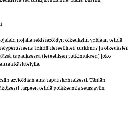
keuksista saa tutkijalta Hanna-Kaisa Lassila,
at
ojalain nojalla rekisteröidyn oikeuksiin voidaan tehdä
telyperusteena toimii tieteellinen tutkimus ja oikeuksie
(tässä tapauksessa tieteellisen tutkimuksen) joko
ttaa käsittelylle.
ksiin arvioidaan aina tapauskohtaisesti. Tämän
köisesti tarpeen tehdä poikkeamia seuraaviin