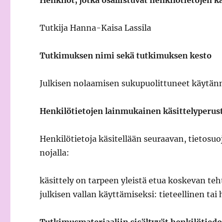
Henkilöt, jotka osallistuvat henkilötietojen k
Tutkija Hanna-Kaisa Lassila
Tutkimuksen nimi sekä tutkimuksen kesto
Julkisen nolaamisen sukupuolittuneet käytän
Henkilötietojen lainmukainen käsittelyperus
Henkilötietoja käsitellään seuraavan, tietosu
nojalla:
käsittely on tarpeen yleistä etua koskevan teh
julkisen vallan käyttämiseksi: tieteellinen tai 