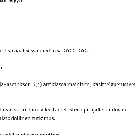
äsittelyyn
nöt sosiaalisessa mediassa 2022-2025.
te
oja-asetuksen 6(1) artiklassa mainitun, käsittelyperuste
tävän suorittamiseksi tai rekisterinpitäjälle kuuluvan
historiallinen tutkimus.