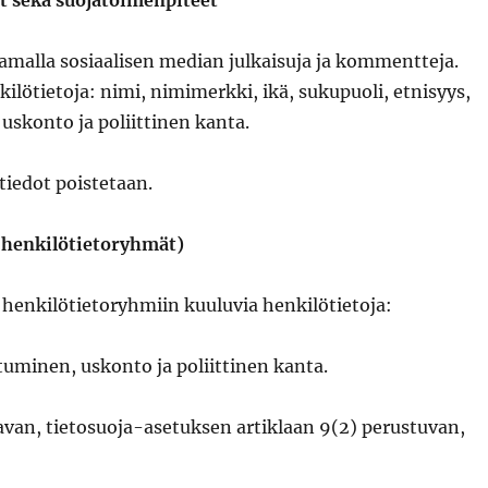
t sekä suojatoimenpiteet
amalla sosiaalisen median julkaisuja ja kommentteja.
kilötietoja: nimi, nimimerkki, ikä, sukupuoli, etnisyys,
uskonto ja poliittinen kanta.
tiedot poistetaan.
t henkilötietoryhmät)
n henkilötietoryhmiin kuuluvia henkilötietoja:
tuminen, uskonto ja poliittinen kanta.
aavan, tietosuoja-asetuksen artiklaan 9(2) perustuvan,