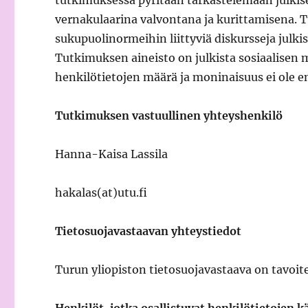
tutkimuksessa pyritään tarkastelemaan julkis
vernakulaarina valvontana ja kurittamisena. 
sukupuolinormeihin liittyviä diskursseja julki
Tutkimuksen aineisto on julkista sosiaalisen m
henkilötietojen määrä ja moninaisuus ei ole e
Tutkimuksen vastuullinen yhteyshenkilö
Hanna-Kaisa Lassila
hakalas(at)utu.fi
Tietosuojavastaavan yhteystiedot
Turun yliopiston tietosuojavastaava on tavoit