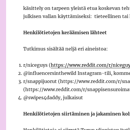
käsittely on tarpeen yleistä etua koskevan teh
julkisen vallan käyttämiseksi: tieteellinen tai
Henkilötietojen keräämisen lähteet
Tutkimus sisältää neljä eri aineistoa:
r/niceguys (
https://www.reddit.com/r/nicegu
@influencersinthewild Instagram-tili, kommen
r/snappijuorut (https://www.reddit.com/r/sn
(https://www.reddit.com/r/snappisensuroimat
@swipes4daddy, julkaisut
Henkilötietojen siirtäminen ja jakaminen kol