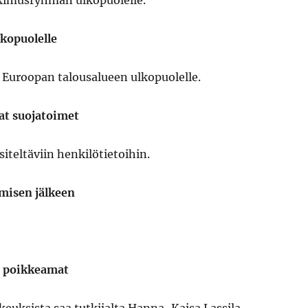
utkimusryhmän ulkopuolelle.
lkopuolelle
i Euroopan talousalueen ulkopuolelle.
at suojatoimet
iteltäviin henkilötietoihin.
ymisen jälkeen
t poikkeamat