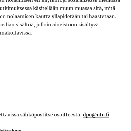
en nolaamisen eri käytäntöjä sosiaalisessa mediassa
Tutkimuksessa käsitellään muun muassa sitä, mitä
sen nolaamisen kautta ylläpidetään tai haastetaan.
edian sisältöä, jolloin aineistoon sisältyvä
nnakoitavissa.
ettavissa sähköpostitse osoitteesta:
dpo@utu.fi
.