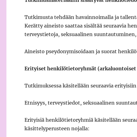
Tutkimusmateriaaliin sisältyvät henkilötiedo
Tutkimusta tehdään havainnoimalla ja tallent
Kerätty aineisto saattaa sisältää seuraavia hen
terveystietoja, seksuaalinen suuntautuminen, 
Aineisto pseydonymisoidaan ja suorat henkilö
Erityiset henkilötietoryhmät (arkaluontoise
Tutkimuksessa käsitellään seuraavia erityisii
Etnisyys, terveystiedot, seksuaalinen suuntau
Erityisiä henkilötietoryhmiä käsitellään seur
käsittelyperusteen nojalla: