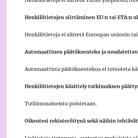
Henkilötietoja ei siirretä Turun yliopiston/t
Henkilötietojen siirtäminen EU:n tai ETA:n u
Henkilötietoja ei siirretä Euroopan unionin ta
Automaattinen päätöksenteko ja noudatettav
Automaattista päätöksentekoa ei toteuteta käs
Henkilötietojen käsittely tutkimuksen päätt
Tutkimusaineisto poistetaan.
Oikeutesi rekisteröitynä sekä näihin tehtävä