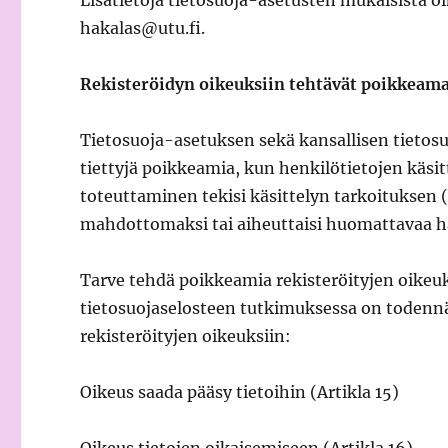
Lisätietoja tietosuoja-asetusten mukaisista oi
hakalas@utu.fi.
Rekisteröidyn oikeuksiin tehtävät poikkeam
Tietosuoja-asetuksen sekä kansallisen tietosu
tiettyjä poikkeamia, kun henkilötietojen käsit
toteuttaminen tekisi käsittelyn tarkoituksen 
mahdottomaksi tai aiheuttaisi huomattavaa hai
Tarve tehdä poikkeamia rekisteröityjen oikeu
tietosuojaselosteen tutkimuksessa on todennä
rekisteröityjen oikeuksiin:
Oikeus saada pääsy tietoihin (Artikla 15)