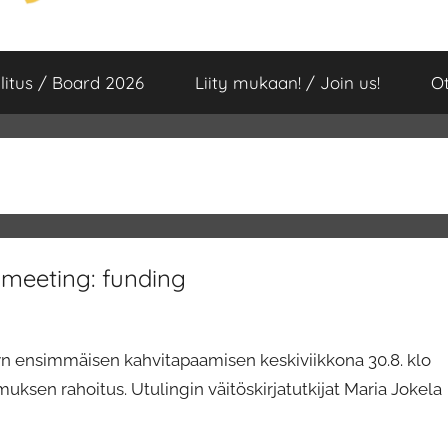
litus / Board 2026
Liity mukaan! / Join us!
Ot
 meeting: funding
ksyn ensimmäisen kahvitapaamisen keskiviikkona 30.8. klo
ksen rahoitus. Utulingin väitöskirjatutkijat Maria Jokela