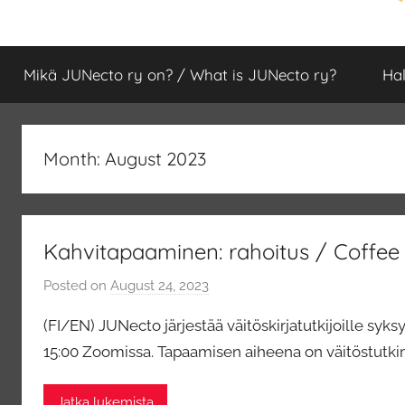
JUNecto
Juno-
ja
Mikä JUNecto ry on? / What is JUNecto ry?
Hal
Utuling-
ry
tohtoriohjelmien
väitöskirjatutkijoiden
yhdistys
Month:
August 2023
Kahvitapaaminen: rahoitus / Coffee
Posted on
August 24, 2023
b
y
(FI/EN) JUNecto järjestää väitöskirjatutkijoille sy
j
15:00 Zoomissa. Tapaamisen aiheena on väitöstutkimu
e
n
Jatka lukemista
s