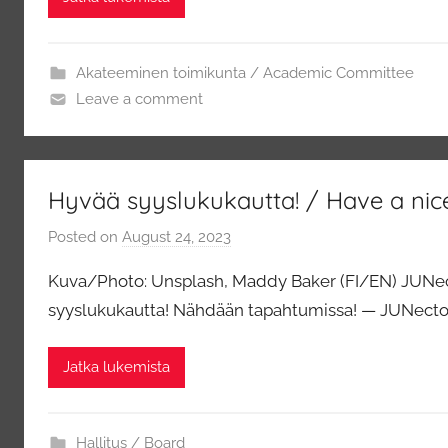
a
a
Akateeminen toimikunta / Academic Committee
y
Leave a comment
Hyvää syyslukukautta! / Have a nic
Posted on
August 24, 2023
b
y
Kuva/Photo: Unsplash, Maddy Baker (FI/EN) JUNecton
j
syyslukukautta! Nähdään tapahtumissa! — JUNecto’
e
n
Jatka lukemista
s
a
a
Hallitus / Board
y