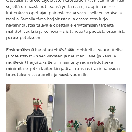
Oleellisinta ei ole täydellisten tuotteiden valmistaminen vaan
se, että on haastanut itsensä yrittämään ja oppimaan – ei
kuitenkaan opettajan painostamana vaan itselleen sopivalla
tasolla. Samalla tämä harjoitusten ja osaamisten kirjo
havainnollistaa tuleville opettajille eriyttämisen tarpeita,
mahdollisuuksia ja keinoja – siis tarjoaa tarpeellista osaamista
perusopetukseen.
Ensimmäisenä harjoitustehtävänään opiskelijat suunnittelivat
ja toteuttavat
kasvin
virkaten ja neuloen. Tälle (ja kaikille
muillekin) harjoituksille oli määritelty reunaehdot sekä
minimitaso, jotka kuitenkin jättivät runsaasti valinnanvaraa
toteutuksen laajuudelle ja haastavuudelle.