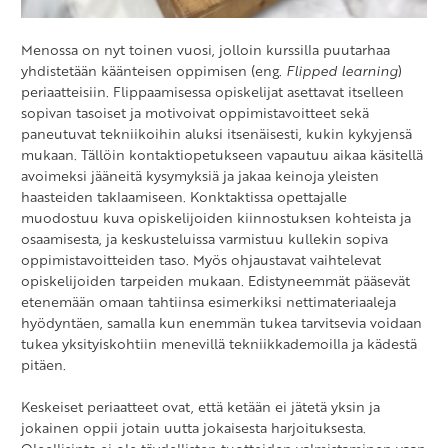
Menossa on nyt toinen vuosi, jolloin kurssilla puutarhaa
yhdistetään käänteisen oppimisen (eng.
Flipped learning
)
periaatteisiin. Flippaamisessa opiskelijat asettavat itselleen
sopivan tasoiset ja motivoivat oppimistavoitteet sekä
paneutuvat tekniikoihin aluksi itsenäisesti, kukin kykyjensä
mukaan. Tällöin kontaktiopetukseen vapautuu aikaa käsitellä
avoimeksi jääneitä kysymyksiä ja jakaa keinoja yleisten
haasteiden taklaamiseen. Konktaktissa opettajalle
muodostuu kuva opiskelijoiden kiinnostuksen kohteista ja
osaamisesta, ja keskusteluissa varmistuu kullekin sopiva
oppimistavoitteiden taso. Myös ohjaustavat vaihtelevat
opiskelijoiden tarpeiden mukaan. Edistyneemmät pääsevät
etenemään omaan tahtiinsa esimerkiksi nettimateriaaleja
hyödyntäen, samalla kun enemmän tukea tarvitsevia voidaan
tukea yksityiskohtiin menevillä tekniikkademoilla ja kädestä
pitäen.
Keskeiset periaatteet ovat, että ketään ei jätetä yksin ja
jokainen oppii jotain uutta jokaisesta harjoituksesta.