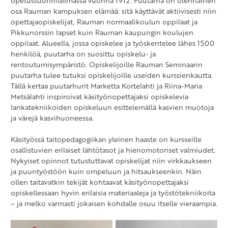
opetussuunnitelmassa vuonna 1912. Puutarha on olennainen
osa Rauman kampuksen elämää: sitä käyttävät aktiivisesti niin
opettajaopiskelijat, Rauman normaalikoulun oppilaat ja
Pikkunorssin lapset kuin Rauman kaupungin koulujen
oppilaat. Alueella, jossa opiskelee ja työskentelee lähes 1500
henkilöä, puutarha on suosittu opiskelu- ja
rentoutumisympäristö. Opiskelijoille Rauman Seminaarin
puutarha tulee tutuksi opiskelijoille useiden kurssienkautta.
Tällä kertaa puutarhurit Marketta Kortelahti ja Riina-Maria
Metsälahti inspiroivat käsityönopettajaksi opiskelevia
lankatekniikoiden opiskeluun esittelemällä kasvien muotoja
ja värejä kasvihuoneessa.
Käsityössä taitopedagogiikan yleinen haaste on kursseille
osallistuvien erilaiset lähtötasot ja hienomotoriset valmiudet.
Nykyiset opinnot tutustuttavat opiskelijat niin virkkaukseen
ja puuntyöstöön kuin ompeluun ja hitsaukseenkin. Näin
ollen taitavatkin tekijät kohtaavat käsityönopettajaksi
opiskellessaan hyvin erilaisia materiaaleja ja työstötekniikoita
– ja melko varmasti jokaisen kohdalle osuu itselle vieraampia.