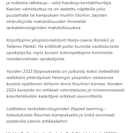
ja nokkelia ratkaisuja – sekä hauskoja kontaktitunteja.
Kasvien valmistuttua ne on asetettu näytteille joko
puutarhalle tai kampuksen muihin tiloihin, tarjoten
ohikulkijoille mahdollisuuden ihmetellä
lankateknologioiden mahdollisuuksia.
Kirjoittajina yliopistonlehtorit Marja-Leena Rönkkö ja
Tellervo Härkki. He kiittävät paitsi kurssille osallistuneita
opiskelijoita, myös kurssin tutoropettajina toimineita
maisterivaiheen opiskelijoita.
Vuoden 2023 flippauksesta on julkaistu kaksi tieteellistä
artikkelia yhteistyössä Helsingin yliopiston vastaavaa
kurssia opettavan lehtorin Anna Kouhian kanssa. Vuoden
2024 kurssista on artikkeli valmistelussa ja nimenomaisesti
kasvitehtävään keskittyvä artikkeli suunnitteilla.
Lisätietoa lankateknologioiden flipped learning -
toteutuksista Rauman kampuksella ja linkit avoimesti
saatavilla oleviin artikkeleihin: