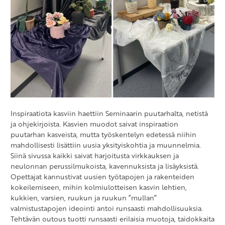
Inspiraatiota kasviin haettiin Seminaarin puutarhalta, netistä
ja ohjekirjoista. Kasvien muodot saivat inspiraation
puutarhan kasveista, mutta työskentelyn edetessä niihin
mahdollisesti lisättiin uusia yksityiskohtia ja muunnelmia.
Siinä sivussa kaikki saivat harjoitusta virkkauksen ja
neulonnan perussilmukoista, kavennuksista ja lisäyksistä.
Opettajat kannustivat uusien työtapojen ja rakenteiden
kokeilemiseen, mihin kolmiulotteisen kasvin lehtien,
kukkien, varsien, ruukun ja ruukun ”mullan”
valmistustapojen ideointi antoi runsaasti mahdollisuuksia.
Tehtävän outous tuotti runsaasti erilaisia muotoja, taidokkaita