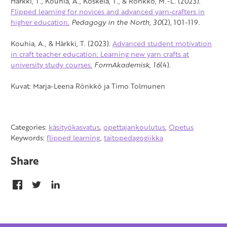
Härkki, T., Kouhia, A., Koskela, T., & Rönkkö, M.-L. (2023).
Flipped learning for novices and advanced yarn-crafters in
higher education.
Pedagogy in the North, 30
(2), 101-119.
Kouhia, A., & Härkki, T. (2023).
Advanced student motivation
in craft teacher education: Learning new yarn crafts at
university study courses.
FormAkademisk, 16
(4).
Kuvat: Marja-Leena Rönkkö ja Timo Tolmunen
Categories:
käsityökasvatus
,
opettajankoulutus
,
Opetus
Keywords:
flipped learning
,
taitopedagogiikka
Share