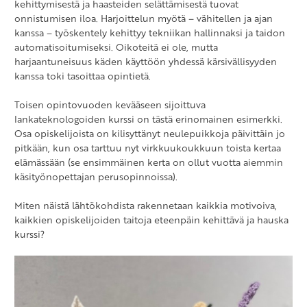
kehittymisestä ja haasteiden selättämisestä tuovat
onnistumisen iloa. Harjoittelun myötä – vähitellen ja ajan
kanssa – työskentely kehittyy tekniikan hallinnaksi ja taidon
automatisoitumiseksi. Oikoteitä ei ole, mutta
harjaantuneisuus käden käyttöön yhdessä kärsivällisyyden
kanssa toki tasoittaa opintietä.
Toisen opintovuoden kevääseen sijoittuva
lankateknologoiden kurssi on tästä erinomainen esimerkki.
Osa opiskelijoista on kilisyttänyt neulepuikkoja päivittäin jo
pitkään, kun osa tarttuu nyt virkkuukoukkuun toista kertaa
elämässään (se ensimmäinen kerta on ollut vuotta aiemmin
käsityönopettajan perusopinnoissa).
Miten näistä lähtökohdista rakennetaan kaikkia motivoiva,
kaikkien opiskelijoiden taitoja eteenpäin kehittävä ja hauska
kurssi?