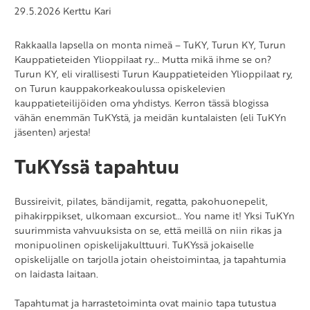
29.5.2026
Kerttu Kari
Rakkaalla lapsella on monta nimeä – TuKY, Turun KY, Turun
Kauppatieteiden Ylioppilaat ry… Mutta mikä ihme se on?
Turun KY, eli virallisesti Turun Kauppatieteiden Ylioppilaat ry,
on Turun kauppakorkeakoulussa opiskelevien
kauppatieteilijöiden oma yhdistys.
Kerron tässä blogissa
vähän enemmän TuKYstä, ja meidän kuntalaisten (eli TuKYn
jäsenten) arjesta!
TuKYssä tapahtuu
Bussireivit, pilates, bändijamit, regatta, pakohuonepelit,
pihakirppikset, ulkomaan excursiot… You name it! Yksi TuKYn
suurimmista vahvuuksista on se, että meillä on niin rikas ja
monipuolinen opiskelijakulttuuri. TuKYssä jokaiselle
opiskelijalle on tarjolla jotain oheistoimintaa, ja tapahtumia
on laidasta laitaan.
Tapahtumat ja harrastetoiminta ovat mainio tapa tutustua