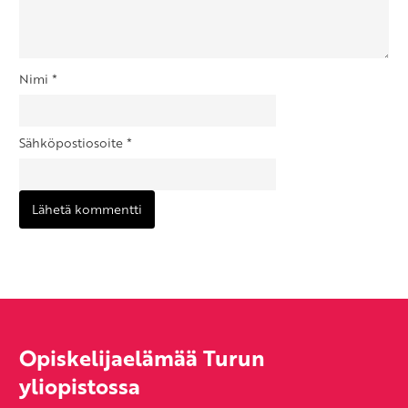
Nimi
*
Sähköpostiosoite
*
Opiskelijaelämää Turun
yliopistossa