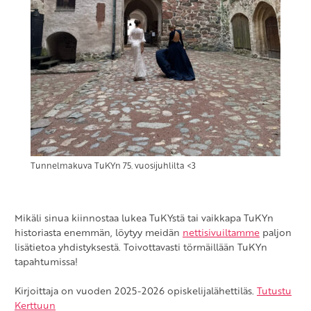
Tunnelmakuva TuKYn 75. vuosijuhlilta <3
Mikäli sinua kiinnostaa lukea TuKYstä tai vaikkapa TuKYn
historiasta enemmän, löytyy meidän
nettisivuiltamme
paljon
lisätietoa yhdistyksestä. Toivottavasti törmäillään TuKYn
tapahtumissa!
Kirjoittaja on vuoden 2025-2026 opiskelijalähettiläs.
Tutustu
Kerttuun