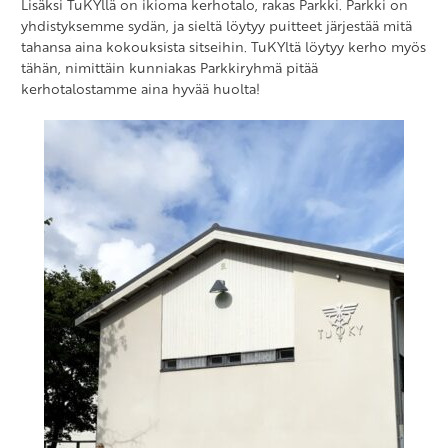
Lisäksi TuKYllä on ikioma kerhotalo, rakas Parkki. Parkki on
yhdistyksemme sydän, ja sieltä löytyy puitteet järjestää mitä
tahansa aina kokouksista sitseihin. TuKYltä löytyy kerho myös
tähän, nimittäin kunniakas Parkkiryhmä pitää
kerhotalostamme aina hyvää huolta!