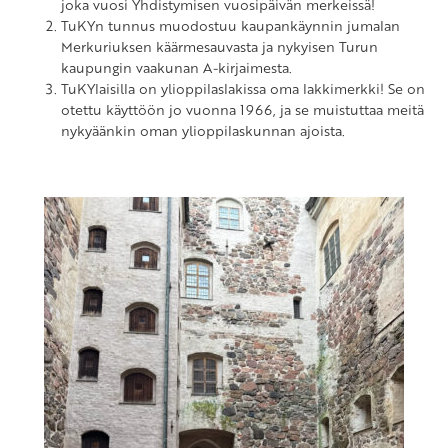
joka vuosi Yhdistymisen vuosipäivän merkeissä!
TuKYn tunnus muodostuu kaupankäynnin jumalan
Merkuriuksen käärmesauvasta ja nykyisen Turun
kaupungin vaakunan A-kirjaimesta.
TuKYlaisilla on ylioppilaslakissa oma lakkimerkki! Se on
otettu käyttöön jo vuonna 1966, ja se muistuttaa meitä
nykyäänkin oman ylioppilaskunnan ajoista.