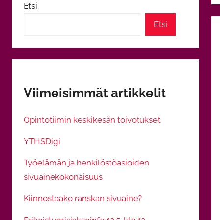
Etsi
Etsi
Viimeisimmät artikkelit
Opintotiimin keskikesän toivotukset
YTHSDigi
Työelämän ja henkilöstöasioiden
sivuainekokonaisuus
Kiinnostaako ranskan sivuaine?
Erikoistumisjaksoinfo 12.5. klo 12