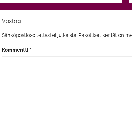
n
Vastaa
Sähköpostiosoitettasi ei julkaista.
Pakolliset kentät on me
Kommentti
*