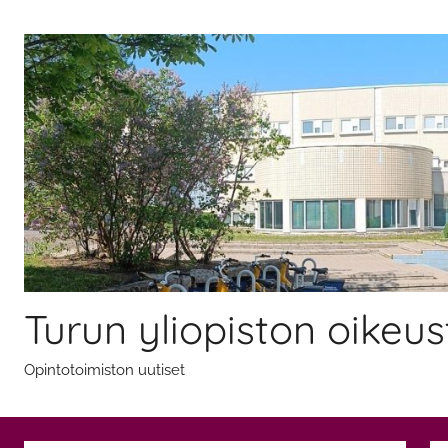
Skip
to
content
Turun yliopiston oikeus
Opintotoimiston uutiset