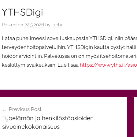
YTHSDigi
Posted on
22.5.2026
by
Terhi
Lataa puhelimeesi sovelluskaupasta YTHSDigi, niin pääse
terveydenhoitopalveluihin. YTHSDigin kautta pystyt hall
hoidonarviointiin. Palvelussa on on myös itsehoitomateria
keskittymisvaikeuksiin. Lue lisää
https://www.yths.fi/asio
Y
rtikkelien
l
Previous Post
e
elaus
Työelämän ja henkilöstöasioiden
i
sivuainekokonaisuus
n
e