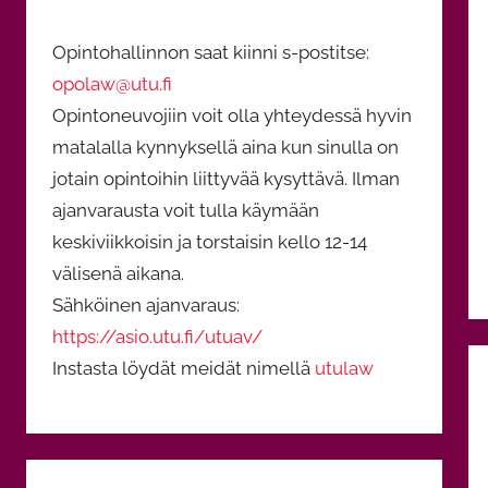
Opintohallinnon saat kiinni s-postitse:
opolaw@utu.fi
Opintoneuvojiin voit olla yhteydessä hyvin
matalalla kynnyksellä aina kun sinulla on
jotain opintoihin liittyvää kysyttävä. Ilman
ajanvarausta voit tulla käymään
keskiviikkoisin ja torstaisin kello 12-14
välisenä aikana.
Sähköinen ajanvaraus:
https://asio.utu.fi/utuav/
A
Instasta löydät meidät nimellä
utulaw
s