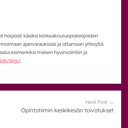
t helposti käsiksi korkeakouluopiskelijoiden
innoimaan ajanvarauksiasi ja ottamaan yhteyttä
alia esimerkiksi mielen hyvinvointiin ja
inti/digi/
Next Post
Opintotiimin keskikesän toivotukset