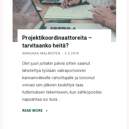
Projektikoordinaattoreita –
tarvitaanko heitä?
ANNUKKA MALMSTEN
2.5.2019
Olet juuri joitakin päiviä sitten saanut
lähetettyä työlään väliraportoinnin
kansainväliselle rahoittajalle ja toivonut
voivasi sen jälkeen keskittyä taas
tutkimuksen tekemiseen, kun sähköpostiisi
napsahtaa iso liuta …
READ MORE
"Projektikoordinaattoreita
–