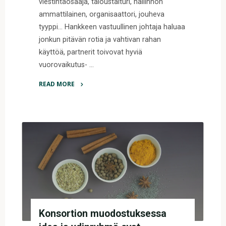
viestintäosaaja, taloustaituri, hallinnon
ammattilainen, organisaattori, jouheva
tyyppi… Hankkeen vastuullinen johtaja haluaa
jonkun pitävän rotia ja vahtivan rahan
käyttöä, partnerit toivovat hyviä
vuorovaikutus- …
READ MORE
"Tutkimushallinnon
moniottelijat
vastaamassa
hankkeiden
koordinaatiotarpeisiin"
Konsortion muodostuksessa