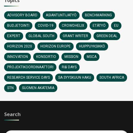
Topics
ADVISORY BOARD
ASIANTUNTIJATYÖ
BENCHMARKING
BUDJETOINTI
COVID-19
CROWDHELIX
ETÄTYÖ
EU
EXPERT
GLOBAL SOUTH
GRANT WRITER
GREEN DEAL
HORIZON 2020
HORIZON EUROPE
HUIPPUYKSIKKÖ
INNOVATION
KONSORTIO
MISSION
MSCA
PROJEKTIKOORDINAATTORI
R&I DAYS
RESEARCH SERVICE DAYS
SA SYYSKUUN HAKU
SOUTH AFRICA
STN
SUOMEN AKATEMIA
Search