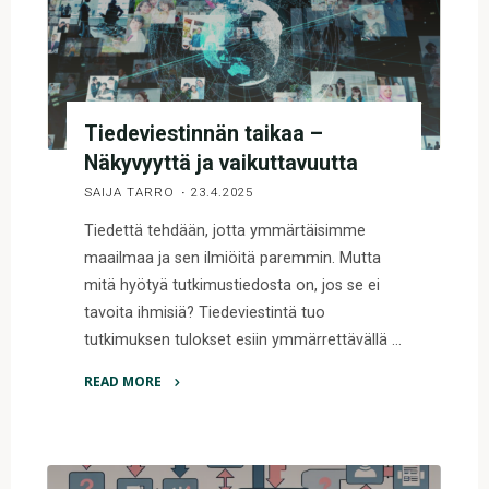
Tiedeviestinnän taikaa –
Näkyvyyttä ja vaikuttavuutta
SAIJA TARRO
23.4.2025
Tiedettä tehdään, jotta ymmärtäisimme
maailmaa ja sen ilmiöitä paremmin. Mutta
mitä hyötyä tutkimustiedosta on, jos se ei
tavoita ihmisiä? Tiedeviestintä tuo
tutkimuksen tulokset esiin ymmärrettävällä …
READ MORE
"Tiedeviestinnän
taikaa
–
Näkyvyyttä