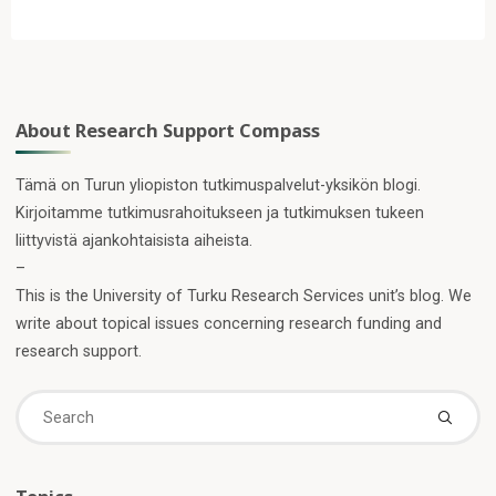
tarvitaanko
heitä?"
About Research Support Compass
Tämä on Turun yliopiston tutkimuspalvelut-yksikön blogi.
Kirjoitamme tutkimusrahoitukseen ja tutkimuksen tukeen
liittyvistä ajankohtaisista aiheista.
–
This is the University of Turku Research Services unit’s blog. We
write about topical issues concerning research funding and
research support.
Se
fo