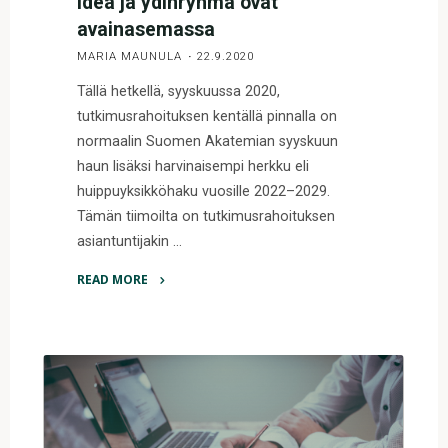
idea ja ydinryhmä ovat
avainasemassa
MARIA MAUNULA
22.9.2020
Tällä hetkellä, syyskuussa 2020,
tutkimusrahoituksen kentällä pinnalla on
normaalin Suomen Akatemian syyskuun
haun lisäksi harvinaisempi herkku eli
huippuyksikköhaku vuosille 2022–2029.
Tämän tiimoilta on tutkimusrahoituksen
asiantuntijakin …
READ MORE
"Konsortion
muodostuksessa
idea
ja
ydinryhmä
ovat
avainasemassa"