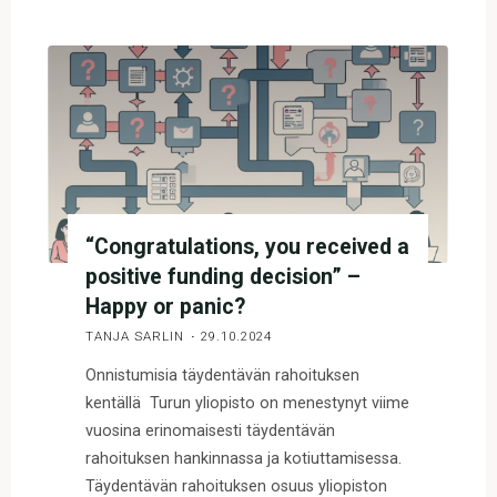
you
received
a
positive
funding
decision”
–
Happy
or
“Congratulations, you received a
panic?
positive funding decision” –
"
Happy or panic?
TANJA SARLIN
29.10.2024
Onnistumisia täydentävän rahoituksen
kentällä Turun yliopisto on menestynyt viime
vuosina erinomaisesti täydentävän
rahoituksen hankinnassa ja kotiuttamisessa.
Täydentävän rahoituksen osuus yliopiston