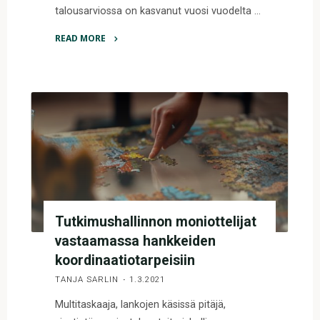
talousarviossa on kasvanut vuosi vuodelta …
READ MORE
"“Congratulations,
you
received
a
positive
funding
decision”
–
Happy
or
Tutkimushallinnon moniottelijat
panic?
vastaamassa hankkeiden
"
koordinaatiotarpeisiin
TANJA SARLIN
1.3.2021
Multitaskaaja, lankojen käsissä pitäjä,