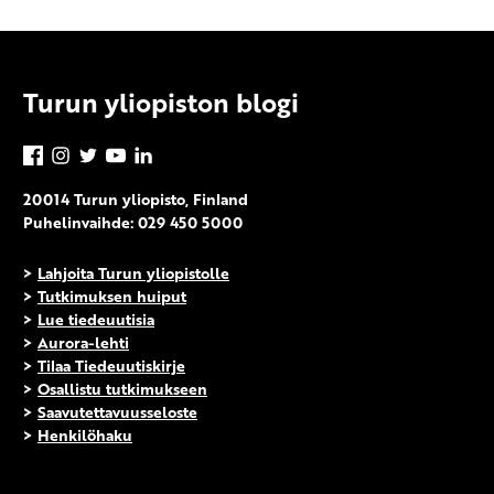
Turun yliopiston blogi
Facebook
Instagram
Twitter
YouTube
LinkedIn
20014 Turun yliopisto, Finland
Puhelinvaihde: 029 450 5000
>
Lahjoita Turun yliopistolle
>
Tutkimuksen huiput
>
Lue tiedeuutisia
>
Aurora-lehti
>
Tilaa Tiedeuutiskirje
>
Osallistu tutkimukseen
>
Saavutettavuusseloste
>
Henkilöhaku