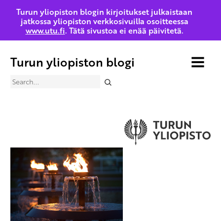
Turun yliopiston blogin kirjoitukset julkaistaan
jatkossa yliopiston verkkosivuilla osoitteessa
www.utu.fi
. Tätä sivustoa ei enää päivitetä.
Turun yliopiston blogi
MENU
Search