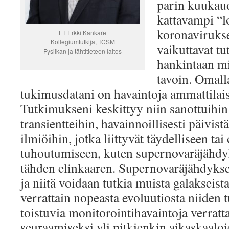
parin kuukaud
kattavampi “l
koronaviruksee
FT Erkki Kankare
Kollegiumtutkija, TCSM
vaikuttavat t
Fysiikan ja tähtitieteen laitos
hankintaan m
tavoin. Omalla
tukimusdatani on havaintoja ammattilais
Tutkimukseni keskittyy niin sanottuihin t
transientteihin, havainnoillisesti päivist
ilmiöihin, jotka liittyvät täydelliseen tai
tuhoutumiseen, kuten supernovaräjähdy
tähden elinkaaren. Supernovaräjähdykset
ja niitä voidaan tutkia muista galakseis
verrattain nopeasta evoluutiosta niiden 
toistuvia monitorointihavaintoja verrat
seuraamiseksi yli pitkienkin aikaskaalo