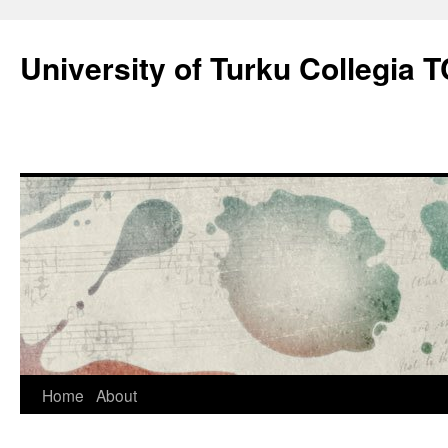
Skip
to
University of Turku Collegia
content
Home
About