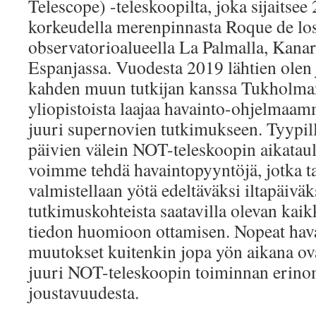
Telescope) -teleskoopilta, joka sijaitse
korkeudella merenpinnasta Roque de lo
observatorioalueella La Palmalla, Kanari
Espanjassa. Vuodesta 2019 lähtien olen
kahden muun tutkijan kanssa Tukholma
yliopistoista laajaa havainto-ohjelmaam
juuri supernovien tutkimukseen. Tyypil
päivien välein NOT-teleskoopin aikataul
voimme tehdä havaintopyyntöjä, jotka t
valmistellaan yötä edeltäväksi iltapäivä
tutkimuskohteista saatavilla olevan ka
tiedon huomioon ottamisen. Nopeat havai
muutokset kuitenkin jopa yön aikana ov
juuri NOT-teleskoopin toiminnan erino
joustavuudesta.