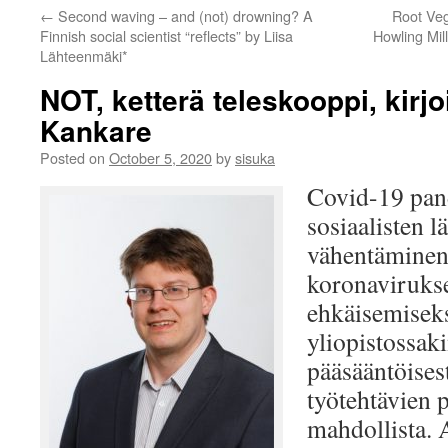
←
Second waving – and (not) drowning? A
Root Veg
Finnish social scientist “reflects” by Liisa
Howling Mil
Lähteenmäki*
NOT, ketterä teleskooppi, kirjo
Kankare
Posted on
October 5, 2020
by
sisuka
Covid-19 pan
sosiaalisten l
vähentäminen
koronaviruks
ehkäisemisek
yliopistossak
pääsääntöisest
työtehtävien 
mahdollista. 