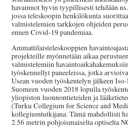
havainnot hyvin tyypillisesti tehdään n
jossa teleskoopin henkilökunta suorittaa
valmistelemien tarkkojen ohjeiden perust
ennen Covid-19 pandemiaa.
Ammattilaisteleskooppien havaintoajasta
projekteille myönnetään aikaa perustuen
valmistelemiin havaintoaikahakemuksiin
työskennellyt paneeleissa, jotka arvioiva
Usean vuoden työskentelyn jälkeen Iso-
Suomeen vuoden 2018 lopulla työsken
yliopiston luonnontieteiden ja lääketiet
(Turku Collegium for Science and Med
kollegiumtutkijana. Tämä mahdollisti h
2.56 metrin pohjoismaiselta optiselta 