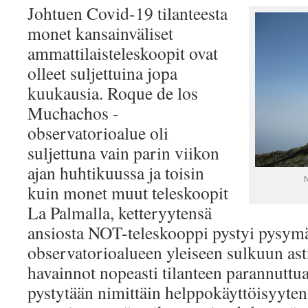
Johtuen Covid-19 tilanteesta
monet kansainväliset
ammattilaisteleskoopit ovat
olleet suljettuina jopa
kuukausia. Roque de los
Muchachos -
observatorioalue oli
suljettuna vain parin viikon
ajan huhtikuussa ja toisin
N
kuin monet muut teleskoopit
La Palmalla, ketteryytensä
ansiosta NOT-teleskooppi pystyi pysym
observatorioalueen yleiseen sulkuun asti
havainnot nopeasti tilanteen parannutt
pystytään nimittäin helppokäyttöisyyten