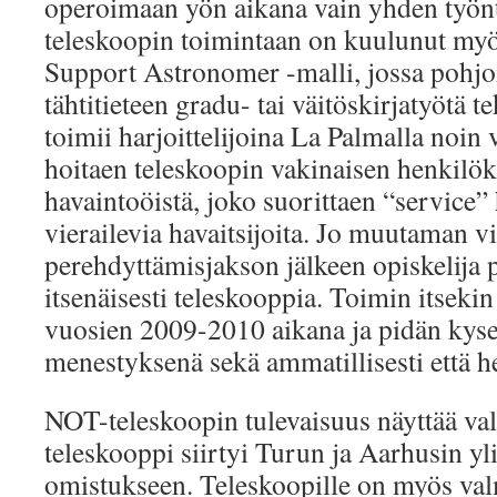
operoimaan yön aikana vain yhden työn
teleskoopin toimintaan on kuulunut myö
Support Astronomer -malli, jossa pohjo
tähtitieteen gradu- tai väitöskirjatyötä te
toimii harjoittelijoina La Palmalla noin
hoitaen teleskoopin vakinaisen henkilö
havaintoöistä, joko suorittaen “service” 
vierailevia havaitsijoita. Jo muutaman v
perehdyttämisjakson jälkeen opiskelija
itsenäisesti teleskooppia. Toimin itsekin
vuosien 2009-2010 aikana ja pidän kysei
menestyksenä sekä ammatillisesti että he
NOT-teleskoopin tulevaisuus näyttää va
teleskooppi siirtyi Turun ja Aarhusin yl
omistukseen. Teleskoopille on myös valm