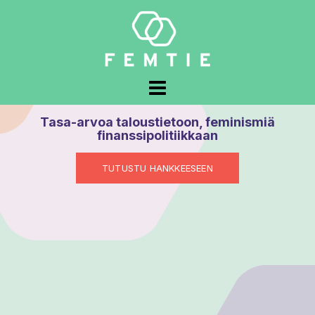
Skip
to
content
Tasa-arvoa taloustietoon, feminismiä
finanssipolitiikkaan
TUTUSTU HANKKEESEEN