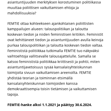
asiantuntijuuden merkityksen korostuminen politiikassa
muuttaa poliittisen vaikuttamisen ehtoja ja
mahdollisuuksia?
FEMTIE ottaa kohteekseen ajankohtaisen poliittisten
kamppailujen alueen: talouspolitiikan ja taloutta
koskevan tiedon ja niiden feministisen kritiikin. Feministit
ovat kehittäneet tiedon ja asiantuntijuuden avulla keinoja
purkaa talouspolitiikan ja taloutta koskevan tiedon valtaa.
Feminististä politiikkaa tutkimalla FEMTIE tuo näkyväksi
vaihtoehtoja vallitsevalle talousajattelulle. Samalla se
katsoo feminististä politiikkaa kriittisesti ja pohtii, miten
asiantuntijavetoisuus sysää kansalaisyhteiskunnan
toimijoita sivuun vaikuttamisen areenoilta. FEMTIE
yhdistää teorian ja toiminnan etsimällä
kansalaisyhteiskunnan toimijoiden kanssa
demokraattisempia toisin tietämisen ja vaikuttamisen
tapoja.
FEMTIE-hanke alkoi 1.1.2021 ja päättyy 30.6.2024.