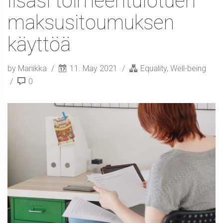
lisäsi toimeentulotuen
maksusitoumuksen
käyttöä
by Mariikka
11. May 2021
Equality
,
Well-being
0