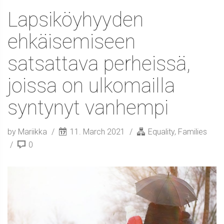
Lapsiköyhyyden
ehkäisemiseen
satsattava perheissä,
joissa on ulkomailla
syntynyt vanhempi
by Mariikka
11. March 2021
Equality
,
Families
0