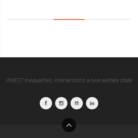
Sidebar
INVEST Inequalities, interventions a new welfare state
Facebook
Instagram
Youtube
Linkedin
To