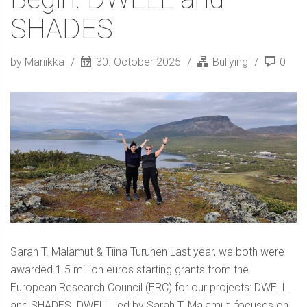
SHADES
by Mariikka
30. October 2025
Bullying
0
Sarah T. Malamut & Tiina Turunen Last year, we both were
awarded 1.5 million euros starting grants from the
European Research Council (ERC) for our projects: DWELL
and SHADES. DWELL, led by Sarah T. Malamut, focuses on