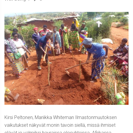
Kirsi Peltonen, Mariikka Whiteman Ilmastonmuutoksen
vaikutukset näkyvät monin tavoin siellä, missä ihmiset
elävät jo valmiiksi hauraissa olosuhteissa. Afrikassa