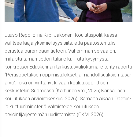
Juuso Repo; Elina Kilpi-Jakonen Koulutuspolitiikassa
vallitsee laaja yksimielisyys siitä, että päätösten tulisi
perustua parempaan tietoon. Vähemmän selvää on,
millaista tämän tiedon tulisi olla. Tätä kysymystä
konkretisoi Eduskunnan tarkastusvaliokunnalle tehty raportti
“Perusopetuksen oppimistulokset ja mahdollisuuksien tasa-
arvo”, joka on virittänyt kiivaan koulutuspoliittisen
keskustelun Suomessa (Karhunen ym., 2026; Kansallinen
koulutuksen arviointikeskus, 2026). Samaan aikaan Opetus-
ja kulttuuriministeriö valmistelee koulutuksen
arviointijärjestelmän uudistamista (OKM, 2026). ...