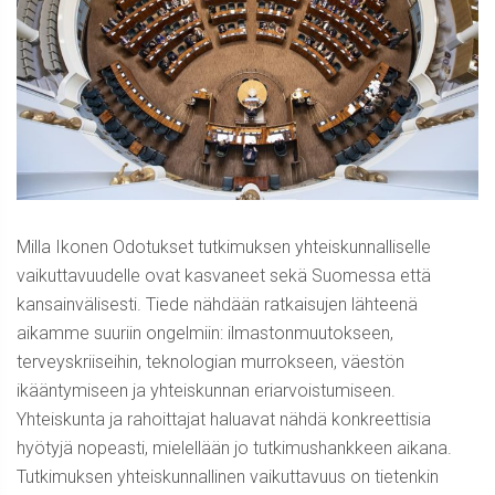
Milla Ikonen Odotukset tutkimuksen yhteiskunnalliselle
vaikuttavuudelle ovat kasvaneet sekä Suomessa että
kansainvälisesti. Tiede nähdään ratkaisujen lähteenä
aikamme suuriin ongelmiin: ilmastonmuutokseen,
terveyskriiseihin, teknologian murrokseen, väestön
ikääntymiseen ja yhteiskunnan eriarvoistumiseen.
Yhteiskunta ja rahoittajat haluavat nähdä konkreettisia
hyötyjä nopeasti, mielellään jo tutkimushankkeen aikana.
Tutkimuksen yhteiskunnallinen vaikuttavuus on tietenkin