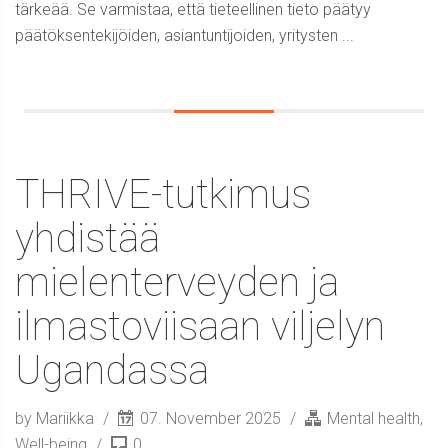
tärkeää. Se varmistaa, että tieteellinen tieto päätyy
päätöksentekijöiden, asiantuntijoiden, yritysten ...
THRIVE-tutkimus
yhdistää
mielenterveyden ja
ilmastoviisaan viljelyn
Ugandassa
by Mariikka
07. November 2025
Mental health
,
Well-being
0