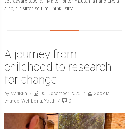
seuraavalle tasolle.” ”Mä tein sitten muutamia harjoituksia
siinä, niin sitten se tuntui niinku siinä ...
A journey from
childhood to research
for change
by Mariikka
05. December 2025
Societal
change
,
Well-being
,
Youth
0