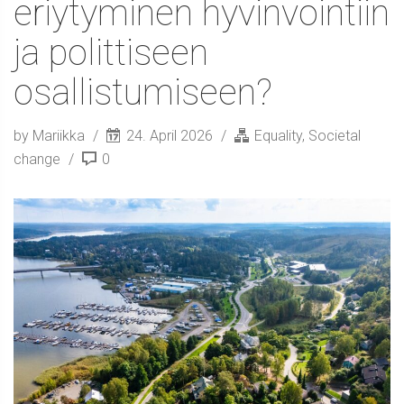
eriytyminen hyvinvointiin
ja polittiseen
osallistumiseen?
by Mariikka
24. April 2026
Equality
,
Societal
change
0