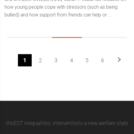
how young people cope with stressors (such as being
bullied) and how support from friends can help or ...
Next
1
2
3
4
5
6
Sidebar
INVEST Inequalities, interventions a new welfare state