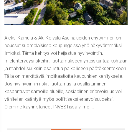
Aleksi Karhula & Aki Koivula Asuinalueiden eriytyminen on
noussut suomalaisissa kaupungeissa yhä näkyvämmäksi
ilmiöksi. Tämä kehitys voi heijastua hyvinvointiin,
mielenterveysriskeihin, luottamukseen yhteiskuntaa kohtaan
ja mahdollisuuksiin osallistua paikalliseen päätöksentekoon.
Tällä on merkittäviä implikaatioita kaupunkien kehitykselle.
Jos hyvinvoinnin riskit, luottamus ja osallistuminen
kasaantuvat samoille alueille, sosiaalinen eriarvoisuus voi
vähitellen kääntyä myös poliittiseksi eriarvoisuudeksi.
Olemme käynnistäneet INVESTissä viime ...