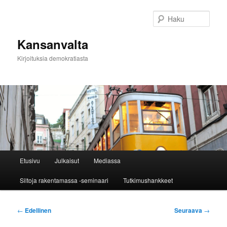
Siirry
sisältöön
Haku
Kansanvalta
Kirjoituksia demokratiasta
Päävalikko
Etusivu
Julkaisut
Mediassa
Siltoja rakentamassa -seminaari
Tutkimushankkeet
Artikkelien
←
Edellinen
Seuraava
→
selaus