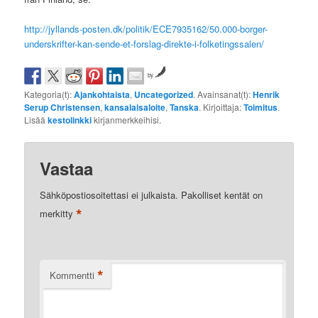
http://jyllands-posten.dk/politik/ECE7935162/50.000-borger-
underskrifter-kan-sende-et-forslag-direkte-i-folketingssalen/
by
Kategoria(t):
Ajankohtaista
,
Uncategorized
. Avainsanat(t):
Henrik
Serup Christensen
,
kansalaisaloite
,
Tanska
. Kirjoittaja:
Toimitus
.
Lisää
kestolinkki
kirjanmerkkeihisi.
Vastaa
Sähköpostiosoitettasi ei julkaista.
Pakolliset kentät on
*
merkitty
*
Kommentti