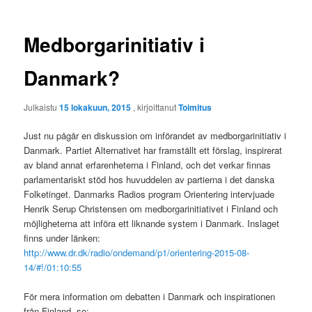
Medborgarinitiativ i
Danmark?
Julkaistu
15 lokakuun, 2015
, kirjoittanut
Toimitus
Just nu pågår en diskussion om införandet av medborgarinitiativ i
Danmark. Partiet Alternativet har framställt ett förslag, inspirerat
av bland annat erfarenheterna i Finland, och det verkar finnas
parlamentariskt stöd hos huvuddelen av partierna i det danska
Folketinget. Danmarks Radios program Orientering intervjuade
Henrik Serup Christensen om medborgarinitiativet i Finland och
möjligheterna att införa ett liknande system i Danmark. Inslaget
finns under länken:
http://www.dr.dk/radio/ondemand/p1/orientering-2015-08-
14/#!/01:10:55
För mera information om debatten i Danmark och inspirationen
från Finland, se: