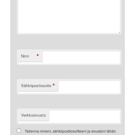
*
Nimi
*
Sähköpostiosoite
Verkkosivusto
Tallenna nimeni, sähköpostiosoitteeni ja sivustoni tähän