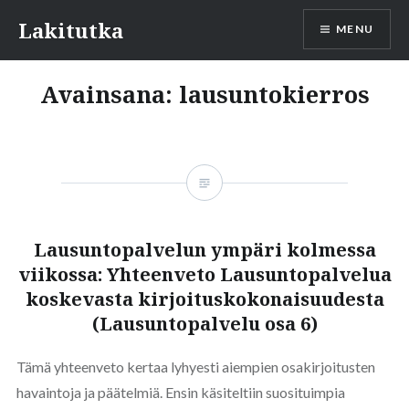
Skip
Lakitutka
MENU
to
content
Avainsana:
lausuntokierros
Lausuntopalvelun ympäri kolmessa
viikossa: Yhteenveto Lausuntopalvelua
koskevasta kirjoituskokonaisuudesta
(Lausuntopalvelu osa 6)
Tämä yhteenveto kertaa lyhyesti aiempien osakirjoitusten
havaintoja ja päätelmiä. Ensin käsiteltiin suosituimpia