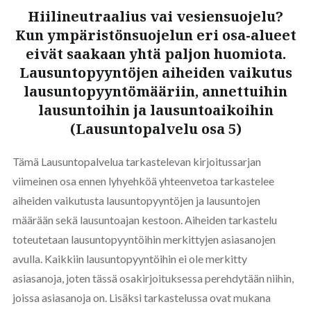
Hiilineutraalius vai vesiensuojelu?
Kun ympäristönsuojelun eri osa-alueet
eivät saakaan yhtä paljon huomiota.
Lausuntopyyntöjen aiheiden vaikutus
lausuntopyyntömääriin, annettuihin
lausuntoihin ja lausuntoaikoihin
(Lausuntopalvelu osa 5)
Tämä Lausuntopalvelua tarkastelevan kirjoitussarjan
viimeinen osa ennen lyhyehköä yhteenvetoa tarkastelee
aiheiden vaikutusta lausuntopyyntöjen ja lausuntojen
määrään sekä lausuntoajan kestoon. Aiheiden tarkastelu
toteutetaan lausuntopyyntöihin merkittyjen asiasanojen
avulla. Kaikkiin lausuntopyyntöihin ei ole merkitty
asiasanoja, joten tässä osakirjoituksessa perehdytään niihin,
joissa asiasanoja on. Lisäksi tarkastelussa ovat mukana