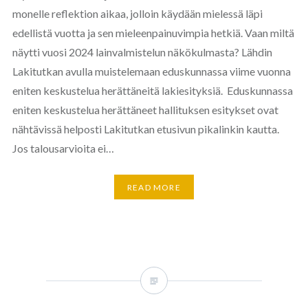
monelle reflektion aikaa, jolloin käydään mielessä läpi
edellistä vuotta ja sen mieleenpainuvimpia hetkiä. Vaan miltä
näytti vuosi 2024 lainvalmistelun näkökulmasta? Lähdin
Lakitutkan avulla muistelemaan eduskunnassa viime vuonna
eniten keskustelua herättäneitä lakiesityksiä. Eduskunnassa
eniten keskustelua herättäneet hallituksen esitykset ovat
nähtävissä helposti Lakitutkan etusivun pikalinkin kautta.
Jos talousarvioita ei…
READ MORE