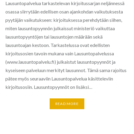
Lausuntopalvelua tarkastelevan kirjoitussarjan neljännessä
osassa siirrytään edellisen osan ajankohdan vaikutuksesta
pyytäjän vaikutukseen: kirjoituksessa perehdytään siihen,
miten lausuntopyynnön julkaissut ministeriö vaikuttaa
lausuntopyyntöjen tai lausuntojen määrään sekä
lausuntoajan kestoon. Tarkastelussa ovat edellisten
kirjoitusosien tavoin mukana vain Lausuntopalvelussa
(www.lausuntopalvelu.fi) julkaistut lausuntopyynnöt ja
kyseiseen palveluun merkityt lausunnot. Tämä sama rajoitus
pätee myös seuraaviin Lausuntopalvelua käsitteleviin
kirjoitusosiin. Lausuntopyynnöt on lisäksi…
READ MORE