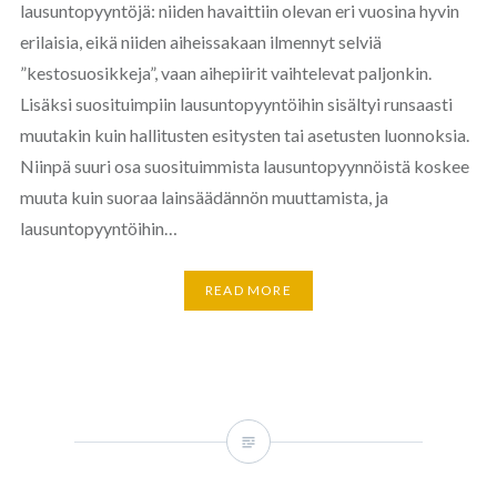
lausuntopyyntöjä: niiden havaittiin olevan eri vuosina hyvin
erilaisia, eikä niiden aiheissakaan ilmennyt selviä
”kestosuosikkeja”, vaan aihepiirit vaihtelevat paljonkin.
Lisäksi suosituimpiin lausuntopyyntöihin sisältyi runsaasti
muutakin kuin hallitusten esitysten tai asetusten luonnoksia.
Niinpä suuri osa suosituimmista lausuntopyynnöistä koskee
muuta kuin suoraa lainsäädännön muuttamista, ja
lausuntopyyntöihin…
READ MORE