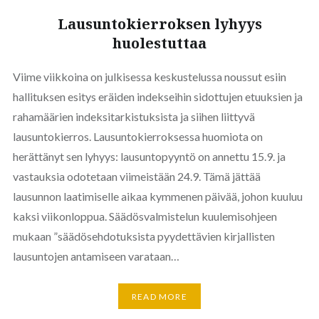
Lausuntokierroksen lyhyys
huolestuttaa
Viime viikkoina on julkisessa keskustelussa noussut esiin
hallituksen esitys eräiden indekseihin sidottujen etuuksien ja
rahamäärien indeksitarkistuksista ja siihen liittyvä
lausuntokierros. Lausuntokierroksessa huomiota on
herättänyt sen lyhyys: lausuntopyyntö on annettu 15.9. ja
vastauksia odotetaan viimeistään 24.9. Tämä jättää
lausunnon laatimiselle aikaa kymmenen päivää, johon kuuluu
kaksi viikonloppua. Säädösvalmistelun kuulemisohjeen
mukaan ”säädösehdotuksista pyydettävien kirjallisten
lausuntojen antamiseen varataan…
READ MORE