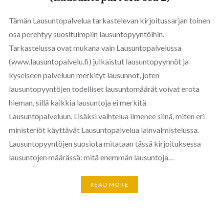
Tämän Lausuntopalvelua tarkastelevan kirjoitussarjan toinen
osa perehtyy suosituimpiin lausuntopyyntöihin.
Tarkastelussa ovat mukana vain Lausuntopalvelussa
(www.lausuntopalvelu.fi) julkaistut lausuntopyynnöt ja
kyseiseen palveluun merkityt lausunnot, joten
lausuntopyyntöjen todelliset lausuntomäärät voivat erota
hieman, sillä kaikkia lausuntoja ei merkitä
Lausuntopalveluun. Lisäksi vaihtelua ilmenee siinä, miten eri
ministeriöt käyttävät Lausuntopalvelua lainvalmistelussa.
Lausuntopyyntöjen suosiota mitataan tässä kirjoituksessa
lausuntojen määrässä: mitä enemmän lausuntoja…
READ MORE