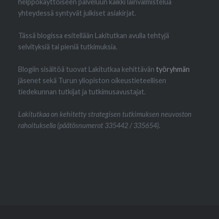
helppokäyttöiseen palveluun kaikki lainvalmistelua
yhteydessä syntyvät julkiset asiakirjat.
Tässä blogissa esitellään Lakitutkan avulla tehtyjä
selvityksiä tai pieniä tutkimuksia.
Blogiin sisältöä tuovat Lakitutkaa kehittävän
työryhmän
jäsenet sekä Turun yliopiston oikeustieteellisen
tiedekunnan tutkijat ja tutkimusavustajat.
Lakitutkaa on kehitetty strategisen tutkimuksen neuvoston
rahoituksella (päätösnumerot 335442 / 335654).