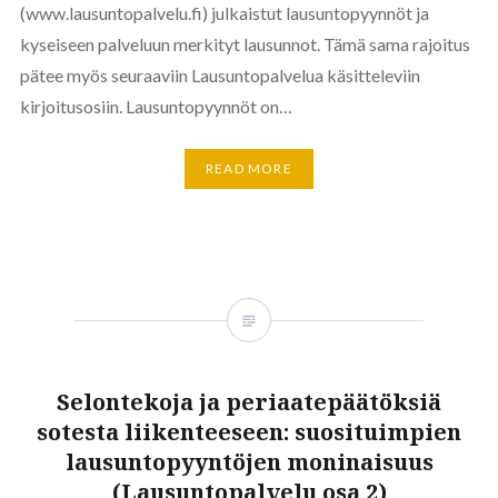
(www.lausuntopalvelu.fi) julkaistut lausuntopyynnöt ja
kyseiseen palveluun merkityt lausunnot. Tämä sama rajoitus
pätee myös seuraaviin Lausuntopalvelua käsitteleviin
kirjoitusosiin. Lausuntopyynnöt on…
READ MORE
Selontekoja ja periaatepäätöksiä
sotesta liikenteeseen: suosituimpien
lausuntopyyntöjen moninaisuus
(Lausuntopalvelu osa 2)