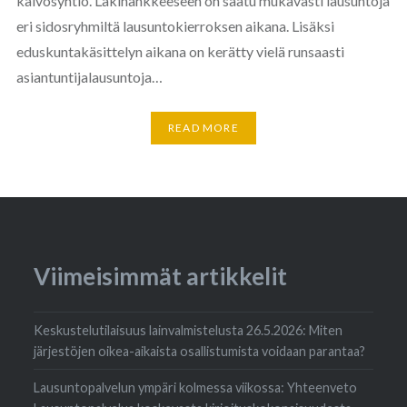
kaivosyhtiö. Lakihankkeeseen on saatu mukavasti lausuntoja
eri sidosryhmiltä lausuntokierroksen aikana. Lisäksi
eduskuntakäsittelyn aikana on kerätty vielä runsaasti
asiantuntijalausuntoja…
READ MORE
Viimeisimmät artikkelit
Keskustelutilaisuus lainvalmistelusta 26.5.2026: Miten
järjestöjen oikea-aikaista osallistumista voidaan parantaa?
Lausuntopalvelun ympäri kolmessa viikossa: Yhteenveto