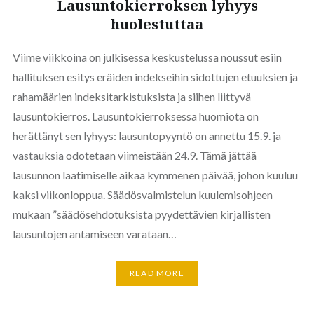
Lausuntokierroksen lyhyys
huolestuttaa
Viime viikkoina on julkisessa keskustelussa noussut esiin
hallituksen esitys eräiden indekseihin sidottujen etuuksien ja
rahamäärien indeksitarkistuksista ja siihen liittyvä
lausuntokierros. Lausuntokierroksessa huomiota on
herättänyt sen lyhyys: lausuntopyyntö on annettu 15.9. ja
vastauksia odotetaan viimeistään 24.9. Tämä jättää
lausunnon laatimiselle aikaa kymmenen päivää, johon kuuluu
kaksi viikonloppua. Säädösvalmistelun kuulemisohjeen
mukaan ”säädösehdotuksista pyydettävien kirjallisten
lausuntojen antamiseen varataan…
READ MORE