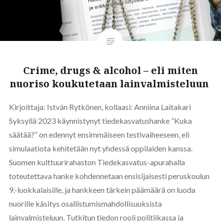
Crime, drugs & alcohol – eli miten
nuoriso koukutetaan lainvalmisteluun
Kirjoittaja: István Rytkönen, kollaasi: Anniina Laitakari
Syksyllä 2023 käynnistynyt tiedekasvatushanke ”Kuka
säätää?” on edennyt ensimmäiseen testivaiheeseen, eli
simulaatiota kehitetään nyt yhdessä oppilaiden kanssa.
Suomen kulttuurirahaston Tiedekasvatus-apurahalla
toteutettava hanke kohdennetaan ensisijaisesti peruskoulun
9.-luokkalaisille, ja hankkeen tärkein päämäärä on luoda
nuorille käsitys osallistumismahdollisuuksista
lainvalmisteluun. Tutkitun tiedon rooli politiikassa ja