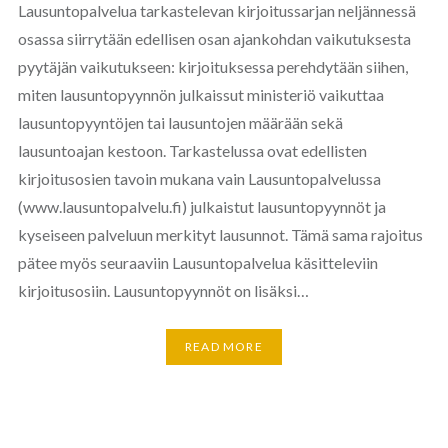
Lausuntopalvelua tarkastelevan kirjoitussarjan neljännessä
osassa siirrytään edellisen osan ajankohdan vaikutuksesta
pyytäjän vaikutukseen: kirjoituksessa perehdytään siihen,
miten lausuntopyynnön julkaissut ministeriö vaikuttaa
lausuntopyyntöjen tai lausuntojen määrään sekä
lausuntoajan kestoon. Tarkastelussa ovat edellisten
kirjoitusosien tavoin mukana vain Lausuntopalvelussa
(www.lausuntopalvelu.fi) julkaistut lausuntopyynnöt ja
kyseiseen palveluun merkityt lausunnot. Tämä sama rajoitus
pätee myös seuraaviin Lausuntopalvelua käsitteleviin
kirjoitusosiin. Lausuntopyynnöt on lisäksi…
READ MORE