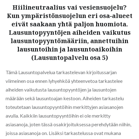
Hiilineutraalius vai vesiensuojelu?
Kun ympäristönsuojelun eri osa-alueet
eivät saakaan yhtä paljon huomiota.
Lausuntopyyntöjen aiheiden vaikutus
lausuntopyyntömääriin, annettuihin
lausuntoihin ja lausuntoaikoihin
(Lausuntopalvelu osa 5)
Tämä Lausuntopalvelua tarkastelevan kirjoitussarjan
viimeinen osa ennen lyhyehköä yhteenvetoa tarkastelee
aiheiden vaikutusta lausuntopyyntöjen ja lausuntojen
määrään sekä lausuntoajan kestoon. Aiheiden tarkastelu
toteutetaan lausuntopyyntöihin merkittyjen asiasanojen
avulla. Kaikkiin lausuntopyyntöihin ei ole merkitty
asiasanoja, joten tässä osakirjoituksessa perehdytään niihin,
joissa asiasanoja on. Lisäksi tarkastelussa ovat mukana