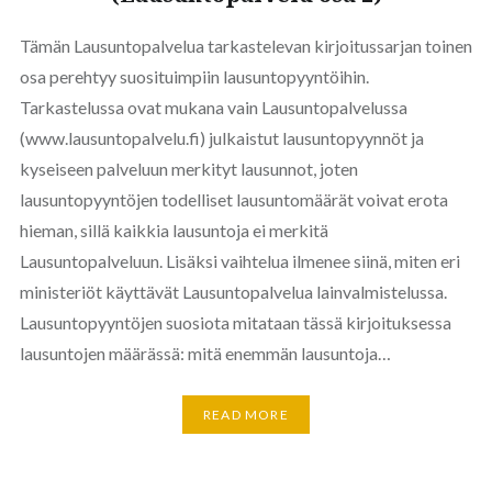
Tämän Lausuntopalvelua tarkastelevan kirjoitussarjan toinen
osa perehtyy suosituimpiin lausuntopyyntöihin.
Tarkastelussa ovat mukana vain Lausuntopalvelussa
(www.lausuntopalvelu.fi) julkaistut lausuntopyynnöt ja
kyseiseen palveluun merkityt lausunnot, joten
lausuntopyyntöjen todelliset lausuntomäärät voivat erota
hieman, sillä kaikkia lausuntoja ei merkitä
Lausuntopalveluun. Lisäksi vaihtelua ilmenee siinä, miten eri
ministeriöt käyttävät Lausuntopalvelua lainvalmistelussa.
Lausuntopyyntöjen suosiota mitataan tässä kirjoituksessa
lausuntojen määrässä: mitä enemmän lausuntoja…
READ MORE