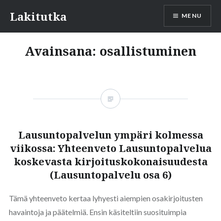
Skip
Lakitutka
MENU
to
content
Avainsana:
osallistuminen
Lausuntopalvelun ympäri kolmessa
viikossa: Yhteenveto Lausuntopalvelua
koskevasta kirjoituskokonaisuudesta
(Lausuntopalvelu osa 6)
Tämä yhteenveto kertaa lyhyesti aiempien osakirjoitusten
havaintoja ja päätelmiä. Ensin käsiteltiin suosituimpia