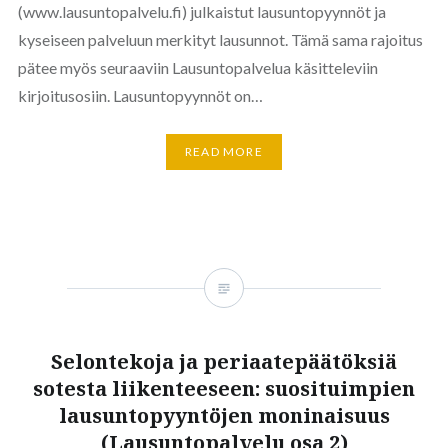
(www.lausuntopalvelu.fi) julkaistut lausuntopyynnöt ja
kyseiseen palveluun merkityt lausunnot. Tämä sama rajoitus
pätee myös seuraaviin Lausuntopalvelua käsitteleviin
kirjoitusosiin. Lausuntopyynnöt on…
READ MORE
Selontekoja ja periaatepäätöksiä
sotesta liikenteeseen: suosituimpien
lausuntopyyntöjen moninaisuus
(Lausuntopalvelu osa 2)