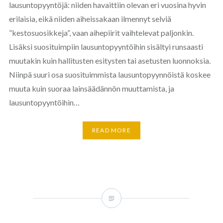
lausuntopyyntöjä: niiden havaittiin olevan eri vuosina hyvin
erilaisia, eikä niiden aiheissakaan ilmennyt selviä
”kestosuosikkeja”, vaan aihepiirit vaihtelevat paljonkin.
Lisäksi suosituimpiin lausuntopyyntöihin sisältyi runsaasti
muutakin kuin hallitusten esitysten tai asetusten luonnoksia.
Niinpä suuri osa suosituimmista lausuntopyynnöistä koskee
muuta kuin suoraa lainsäädännön muuttamista, ja
lausuntopyyntöihin…
READ MORE