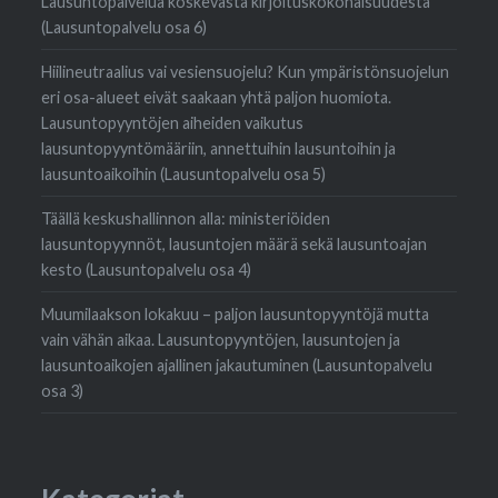
Lausuntopalvelua koskevasta kirjoituskokonaisuudesta
(Lausuntopalvelu osa 6)
Hiilineutraalius vai vesiensuojelu? Kun ympäristönsuojelun
eri osa-alueet eivät saakaan yhtä paljon huomiota.
Lausuntopyyntöjen aiheiden vaikutus
lausuntopyyntömääriin, annettuihin lausuntoihin ja
lausuntoaikoihin (Lausuntopalvelu osa 5)
Täällä keskushallinnon alla: ministeriöiden
lausuntopyynnöt, lausuntojen määrä sekä lausuntoajan
kesto (Lausuntopalvelu osa 4)
Muumilaakson lokakuu – paljon lausuntopyyntöjä mutta
vain vähän aikaa. Lausuntopyyntöjen, lausuntojen ja
lausuntoaikojen ajallinen jakautuminen (Lausuntopalvelu
osa 3)