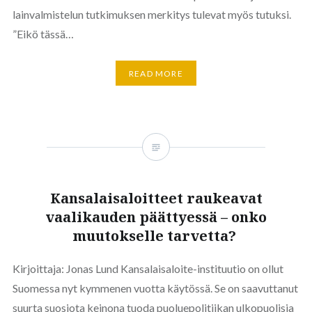
lainvalmistelun tutkimuksen merkitys tulevat myös tutuksi.
”Eikö tässä…
READ MORE
Kansalaisaloitteet raukeavat
vaalikauden päättyessä – onko
muutokselle tarvetta?
Kirjoittaja: Jonas Lund Kansalaisaloite-instituutio on ollut
Suomessa nyt kymmenen vuotta käytössä. Se on saavuttanut
suurta suosiota keinona tuoda puoluepolitiikan ulkopuolisia