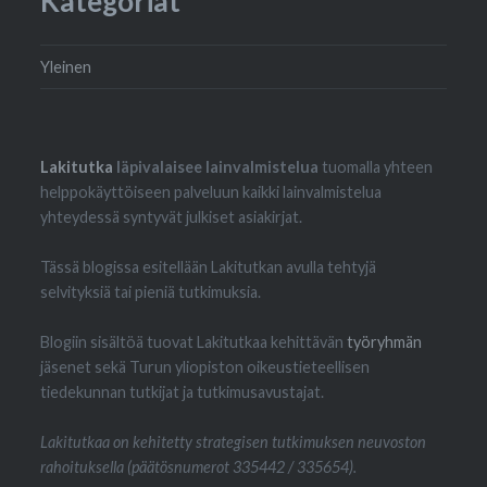
Kategoriat
Yleinen
Lakitutka
läpivalaisee lainvalmistelua
tuomalla yhteen
helppokäyttöiseen palveluun kaikki lainvalmistelua
yhteydessä syntyvät julkiset asiakirjat.
Tässä blogissa esitellään Lakitutkan avulla tehtyjä
selvityksiä tai pieniä tutkimuksia.
Blogiin sisältöä tuovat Lakitutkaa kehittävän
työryhmän
jäsenet sekä Turun yliopiston oikeustieteellisen
tiedekunnan tutkijat ja tutkimusavustajat.
Lakitutkaa on kehitetty strategisen tutkimuksen neuvoston
rahoituksella (päätösnumerot 335442 / 335654).