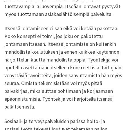
tuottavampia ja luovempia. Itseään johtavat pystyvät
myös tuottamaan asiakaslähtöisempiä palveluita.
Itsensä johtamiseen ei saa eikä voi ketään pakottaa.
Koko konsepti ei toimi, jos joku on pakotettu
johtamaan itseään. Itsensä johtamista on kuitenkin
mahdollista koulutuksen ja ennen kaikkea käytännön
harjoittelun kautta mahdollista oppia. Työntekijä voi
opetella asettamaan itselleen konkreettisia, taitojaan
venyttäviä tavoitteita, joiden saavuttamista hän myös
seuraa. Omista tekemisistään voi myös pitää
päiväkirjaa, mikä auttaa pohtimaan ja korjaamaan
epäonnistumisia. Työntekijä voi harjoitella itsensä
palkitsemista.
Sosiaali- ja terveyspalveluiden parissa hoito- ja
sosiaalityötä tekevät joutuvat tekemään paljon