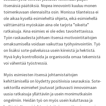
itsenäisiä päätöksiä. Nopea innovointi kuuluu monen
toimenkuvaan olennaisilta osin. Monissa tilanteissa ei
ole aikaa kysellä esimieheltä ohjeita, eikä esimiehellä
välttämättä myöskään aina ole tarjota ”oikeita”
ratkaisuja. Aina esimies ei ole edes tavoitettavissa.
Työn raskaudesta johtuen itsensä motivointitaitojen
omaksumisella voidaan vaikuttaa työhyvinvointiin. Työ
on lisäksi sote-palveluissa usein kiireistä ja hektistä.
Hyvä kyky kontrolloida ja organisoida omaa tekemistä
voi vähentää työstressiä.
Myös esimiesten itsensä johtamistaitojen
kehittämisellä on löydetty positiivisia seurauksia. Sote-
sektorilla esimiehet joutuvat jatkuvasti innovoimaan
uusia ratkaisuja yllättäviin ja usein monimutkaisiin
ongelmiin. Heidän työ on myös usein kuluttavaa ja