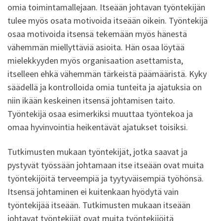
omia toimintamallejaan. Itseään johtavan työntekijän
tulee myös osata motivoida itseään oikein. Työntekijä
osaa motivoida itsensä tekemään myös hänestä
vähemmän miellyttäviä asioita. Hän osaa löytää
mielekkyyden myös organisaation asettamista,
itselleen ehkä vähemmän tärkeistä päämääristä. Kyky
säädellä ja kontrolloida omia tunteita ja ajatuksia on
niin ikään keskeinen itsensä johtamisen taito.
Työntekijä osaa esimerkiksi muuttaa työntekoa ja
omaa hyvinvointia heikentävät ajatukset toisiksi.
Tutkimusten mukaan työntekijät, jotka saavat ja
pystyvät työssään johtamaan itse itseään ovat muita
työntekijöitä terveempiä ja tyytyväisempiä työhönsä.
Itsensä johtaminen ei kuitenkaan hyödytä vain
työntekijää itseään. Tutkimusten mukaan itseään
johtavat työntekijät ovat muita työntekijöitä