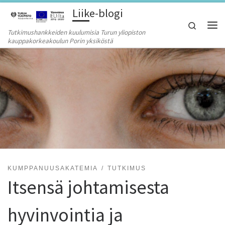
Liike-blogi
Skip to content
Search
Tutkimushankkeiden kuulumisia Turun yliopiston
Vali
kauppakorkeakoulun Porin yksiköstä
KUMPPANUUSAKATEMIA
TUTKIMUS
Itsensä johtamisesta
hyvinvointia ja