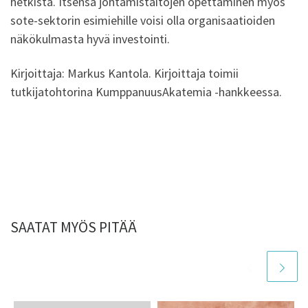
hetkistä. Itsensä johtamistaitojen opettaminen myös
sote-sektorin esimiehille voisi olla organisaatioiden
näkökulmasta hyvä investointi.
Kirjoittaja: Markus Kantola. Kirjoittaja toimii
tutkijatohtorina KumppanuusAkatemia -hankkeessa.
SAATAT MYÖS PITÄÄ