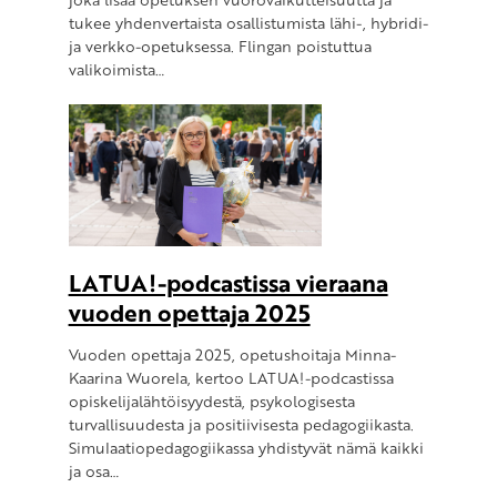
tukee yhdenvertaista osallistumista lähi-, hybridi-
ja verkko-opetuksessa. Flingan poistuttua
valikoimista…
LATUA!-podcastissa vieraana
vuoden opettaja 2025
Vuoden opettaja 2025, opetushoitaja Minna-
Kaarina Wuorela, kertoo LATUA!-podcastissa
opiskelijalähtöisyydestä, psykologisesta
turvallisuudesta ja positiivisesta pedagogiikasta.
Simulaatiopedagogiikassa yhdistyvät nämä kaikki
ja osa…