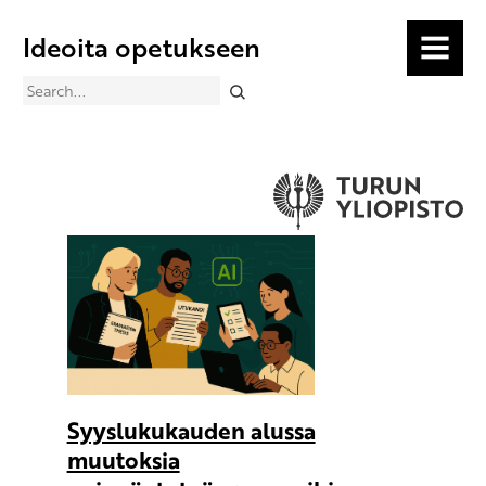
Ideoita opetukseen
MENU
Search
Syyslukukauden alussa
muutoksia