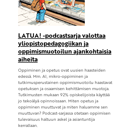
LATUA! -podcastsarja valottaa
yliopistopedagogiikan ja
oppimismuotoilun ajankohtaisia
aiheita
Oppiminen ja opetus ovat uusien haasteiden
edessä. Mm. AI, mikro-oppiminen ja
tutkimusperustainen oppimismuotoilu haastavat
opetuksen ja osaamisen kehittämisen muotoja.
Tutkimusten mukaan 92% opiskelijoista käyttää
jo tekoälyä opinnoissaan. Miten opetus ja
oppiminen muuttuvat ja miten haluamme sen
muuttuvan? Podcast-sarjassa otetaan oppimisen
tulevaisuus haltuun askel ja asiantuntija
kerrallaan.