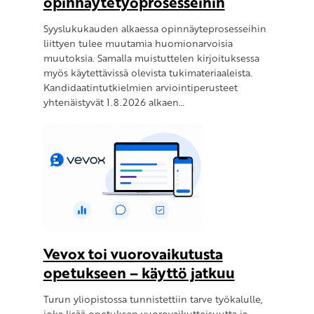
opinnäytetyöprosesseihin
Syyslukukauden alkaessa opinnäyteprosesseihin
liittyen tulee muutamia huomionarvoisia
muutoksia. Samalla muistuttelen kirjoituksessa
myös käytettävissä olevista tukimateriaaleista.
Kandidaatintutkielmien arviointiperusteet
yhtenäistyvät 1.8.2026 alkaen…
Vevox toi vuorovaikutusta
opetukseen – käyttö jatkuu
Turun yliopistossa tunnistettiin tarve työkalulle,
joka lisää opetuksen vuorovaikutteisuutta ja