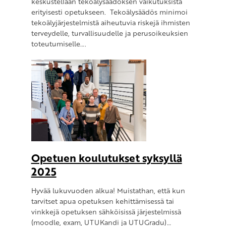
keskustellaan tekoälysäädöksen vaikutuksista
erityisesti opetukseen. Tekoälysäädös minimoi
tekoälyjärjestelmistä aiheutuvia riskejä ihmisten
terveydelle, turvallisuudelle ja perusoikeuksien
toteutumiselle….
Opetuen koulutukset syksyllä
2025
Hyvää lukuvuoden alkua! Muistathan, että kun
tarvitset apua opetuksen kehittämisessä tai
vinkkejä opetuksen sähköisissä järjestelmissä
(moodle, exam, UTUKandi ja UTUGradu)…