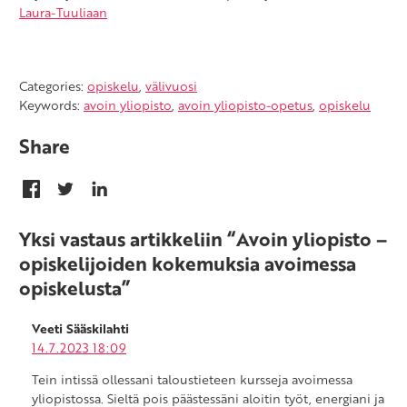
Laura-Tuuliaan
Categories:
opiskelu
,
välivuosi
Keywords:
avoin yliopisto
,
avoin yliopisto-opetus
,
opiskelu
Share
Yksi vastaus artikkeliin “Avoin yliopisto –
opiskelijoiden kokemuksia avoimessa
opiskelusta”
Veeti Sääskilahti
14.7.2023 18:09
Tein intissä ollessani taloustieteen kursseja avoimessa
yliopistossa. Sieltä pois päästessäni aloitin työt, energiani ja