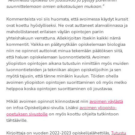
suunnittelemaan omien aikataulujen mukaan.”
Kommenteista voi siis huomata, että avoimessa käydyt kurssit
ovat koettu hyödylliseksi. Ne ovat auttaneet alanvalinnassa ja
mahdollistaneet erilaisen väylän opintojen pariin
yhteishakuun verrattuna. Allekirjoitan itsekin kaikki nämä
kommentit. Vaikka en päätynytkään opiskelemaan biologiaa
niin ne opinnot auttoivat minua tekemään päätöksen siitä,
että haluan opiskelemaan luonnontieteitä. Avoimen
yliopiston opintojen aikana tutustuin nimittäin myös muiden
luonnontieteiden ja tekniikan alojen opiskelijoihin ja sen
myötä tajusin, että tänne minäkin kuulun. Töiden ohella
avoimen yliopiston opintojen suorittaminen oli myös melko
helppoa koska opintojen suorittaminen oli joustavaa.
Mikäli avoimen opinnot kiinnostavat niin
avoimen väylästä
on infoa Opiskelijaksi-sivulla. Lisäksi
avoimen yliopisto-
opetuksen sivustolle
on myös koottu ohjeita tutkintoon
tähtääville.
Kirjoittaja on vuoden 2022-2023 opiskelijalähettiläs,
Tutustu