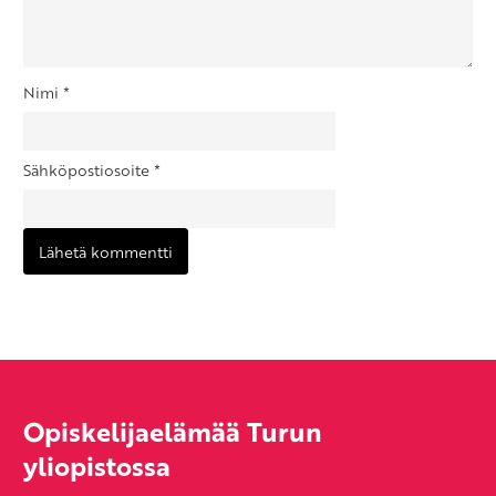
Nimi
*
Sähköpostiosoite
*
Opiskelijaelämää Turun
yliopistossa