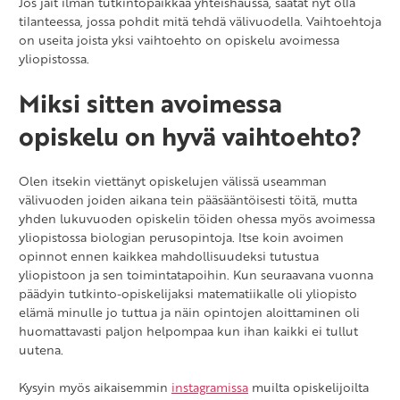
Jos jäit ilman tutkintopaikkaa yhteishaussa, saatat nyt olla
tilanteessa, jossa pohdit mitä tehdä välivuodella. Vaihtoehtoja
on useita joista yksi vaihtoehto on opiskelu avoimessa
yliopistossa.
Miksi sitten avoimessa
opiskelu on hyvä vaihtoehto?
Olen itsekin viettänyt opiskelujen välissä useamman
välivuoden joiden aikana tein pääsääntöisesti töitä, mutta
yhden lukuvuoden opiskelin töiden ohessa myös avoimessa
yliopistossa biologian perusopintoja. Itse koin avoimen
opinnot ennen kaikkea mahdollisuudeksi tutustua
yliopistoon ja sen toimintatapoihin. Kun seuraavana vuonna
päädyin tutkinto-opiskelijaksi matematiikalle oli yliopisto
elämä minulle jo tuttua ja näin opintojen aloittaminen oli
huomattavasti paljon helpompaa kun ihan kaikki ei tullut
uutena.
Kysyin myös aikaisemmin
instagramissa
muilta opiskelijoilta