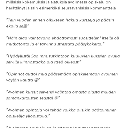
millaisia kokemuksia ja ajatuksia avoimessa opiskelu on
herättänyt ja sain esimerkiksi seuraavanlaisia kommentteja:
”Tein vuoden ennen oikikseen hakua kursseja ja pääsin
ekalla 🙏🏼”
”Näin alaa vaihtavana ehdottomasti suosittelen! Itselle oli
mutkatonta ja ei tarvinnu stressata pääsykokeita!”
”Hyödyllistä! Saa mm. tutkintoon kuuluvien kurssien avulla
selville kiinnostaako ala itseä oikeasti”
”Opinnot auttoi mua pääsemään opiskelemaan avoimen
väylän kautta 🤩”
”Avoimen kurssit selvensi valintaa omasta alasta muiden
samankaltaisten seasta! 💯”
”Avoimen opintoja voi tehdä vaikka olisikin päätoiminen
opiskelija yliopistolla.”
”Avoimessa opiskelu on joustavaa ja pystyy paremmin