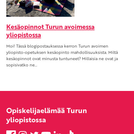
Kesäopinnot Turun avoimessa
yliopistossa
Moi! Tässä blogipostauksessa kerron Turun avoimen
yliopisto-opetuksen kesäopinto mahdollisuuksista. Miltä
kesäopinnot ovat minusta tuntuneet? Millaisia ne ovat ja
sopisivatko ne…
Opiskelijaelämää Turun
yliopistossa
Facebook
Instagram
Twitter
YouTube
LinkedIn
TikTok