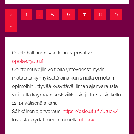
O
p
Artikkelien
Previous
«
1
…
5
6
7
8
9
i
Posts
sivutus
n
Next
»
n
Posts
o
t
Opintohallinnon saat kiinni s-postitse:
opolaw@utu.fi
Opintoneuvojiin voit olla yhteydessä hyvin
matalalla kynnyksellä aina kun sinulla on jotain
opintoihin liittyvää kysyttävä. Ilman ajanvarausta
voit tulla käymään keskiviikkoisin ja torstaisin kello
12-14 välisenä aikana.
Sähköinen ajanvaraus:
https://asio.utu.fi/utuav/
Instasta löydät meidät nimellä
utulaw