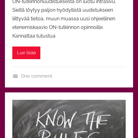
ON-tutkinnonuudistuksesta on luotu intrasivu.
Sieltä löytyy paljon hyödyllistä uudistukseen
liittyvää tietoa, muun muassa uusi ohjeellinen
etenemiskaavio ON-tutkinnon opinnoille.
Kannattaa tutustua
Lue lisää
One comment
O
p
i
n
n
o
t