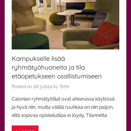
n
o
t
Kampukselle lisää
ryhmätyöhuoneita ja tila
etäopetukseen osallistumiseen
Posted on
28.3.2024
by
Terhi
Calonian ryhmätyötilat ovat ahkerassa käytössä
ja hyvä niin, mutta välillä ruuhkaa on niin paljon,
että sopivaa opiskelutilaa ei löydy. Tilannetta