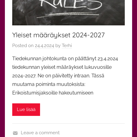
,
Y
l
e
Yleiset määräykset 2024-2027
i
n
Posted on
24.4.2024
by
Terhi
e
n
Tiedekunnan johtokunta on päättänyt 23.4.2024
tiedekunnan yleiset määräykset lukuvuosille
2024-2027. Ne on päivitetty intraan. Tässä
muutama poiminta muutoksista:
Erikoistumisjaksoille hakeutumiseen
Lue lisää
Leave a comment