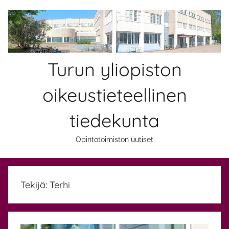
Skip
to
content
Turun yliopiston
oikeustieteellinen
tiedekunta
Opintotoimiston uutiset
Tekijä:
Terhi