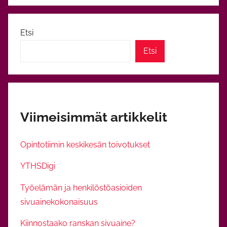
Etsi
Etsi
Viimeisimmät artikkelit
Opintotiimin keskikesän toivotukset
YTHSDigi
Työelämän ja henkilöstöasioiden
sivuainekokonaisuus
Kiinnostaako ranskan sivuaine?