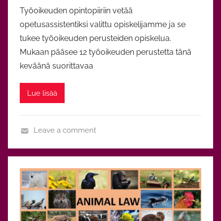
n
Työoikeuden opintopiiriin vetää
opetusassistentiksi valittu opiskelijamme ja se
tukee työoikeuden perusteiden opiskelua.
Mukaan pääsee 12 työoikeuden perustetta tänä
keväänä suorittavaa
Lue lisää
Leave a comment
O
p
i
n
n
o
t