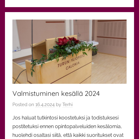
O
p
i
n
n
o
t
,
Y
l
e
Valmistuminen kesällä 2024
i
n
Posted on
16.4.2024
by
Terhi
e
n
Jos haluat tutkintosi koostetuksi ja todistuksesi
postitetuksi ennen opintopalveluiden kesälomia,
huolehdi osaltasi siitä, että kaikki suoritukset ovat