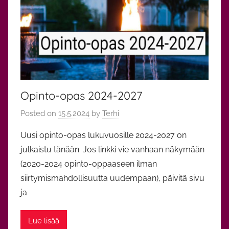
n
o
t
Opinto-opas 2024-2027
Posted on
15.5.2024
by
Terhi
Uusi opinto-opas lukuvuosille 2024-2027 on
julkaistu tänään. Jos linkki vie vanhaan näkymään
(2020-2024 opinto-oppaaseen ilman
siirtymismahdollisuutta uudempaan), päivitä sivu
ja
Lue lisää