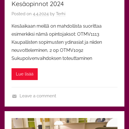
Kesäopinnot 2024
e
n
Posted on
4.4.2024
by
Terhi
Kesäaikaan meillä on mahdollista suorittaa
esimerkiksi nämä opintojaksot: OTMV1113
Kaupallisten sopimusten ydinasiat ja niide​n
neuvotteleminen, 2 op OTMV1092
Sukupolvenvaihdoksen toteuttaminen
Lue lisää
Leave a comment
O
p
i
n