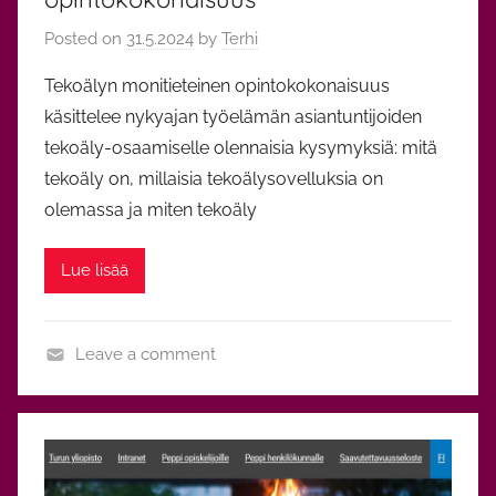
Posted on
31.5.2024
by
Terhi
Tekoälyn monitieteinen opintokokonaisuus
käsittelee nykyajan työelämän asiantuntijoiden
tekoäly-osaamiselle olennaisia kysymyksiä: mitä
tekoäly on, millaisia tekoälysovelluksia on
olemassa ja miten tekoäly
Lue lisää
Leave a comment
O
p
i
n