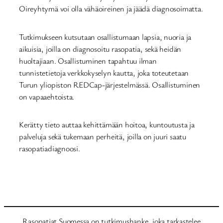
Oireyhtymä voi olla vähäoireinen ja jäädä diagnosoimatta.
Tutkimukseen kutsutaan osallistumaan lapsia, nuoria ja
aikuisia, joilla on diagnosoitu rasopatia, sekä heidän
huoltajiaan. Osallistuminen tapahtuu ilman
tunnistetietoja verkkokyselyn kautta, joka toteutetaan
Turun yliopiston REDCap-järjestelmässä. Osallistuminen
on vapaaehtoista.
Kerätty tieto auttaa kehittämään hoitoa, kuntoutusta ja
palveluja sekä tukemaan perheitä, joilla on juuri saatu
rasopatiadiagnoosi.
Rasopatiat Suomessa on tutkimushanke, joka tarkastelee