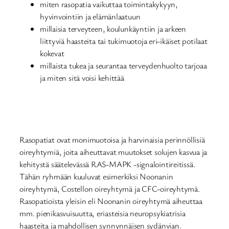
miten rasopatia vaikuttaa toimintakykyyn,
hyvinvointiin ja elämänlaatuun
millaisia terveyteen, koulunkäyntiin ja arkeen
liittyviä haasteita tai tukimuotoja eri-ikäiset potilaat
kokevat
millaista tukea ja seurantaa terveydenhuolto tarjoaa
ja miten sitä voisi kehittää
Rasopatiat ovat monimuotoisa ja harvinaisia perinnöllisiä
oireyhtymiä, joita aiheuttavat muutokset solujen kasvua ja
kehitystä säätelevässä RAS-MAPK -signalointireitissä.
Tähän ryhmään kuuluvat esimerkiksi Noonanin
oireyhtymä, Costellon oireyhtymä ja CFC-oireyhtymä.
Rasopatioista yleisin eli Noonanin oireyhtymä aiheuttaa
mm. pienikasvuisuutta, eriasteisia neuropsykiatrisia
haasteita ja mahdollisen synnynnäisen sydänvian.