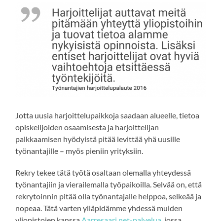
Jotta uusia harjoittelupaikkoja saadaan alueelle, tietoa
opiskelijoiden osaamisesta ja harjoittelijan
palkkaamisen hyödyistä pitää levittää yhä uusille
työnantajille – myös pieniin yrityksiin.
Rekry tekee tätä työtä osaltaan olemalla yhteydessä
työnantajiin ja vierailemalla työpaikoilla. Selvää on, että
rekrytoinnin pitää olla työnantajalle helppoa, selkeää ja
nopeaa. Tätä varten ylläpidämme yhdessä muiden
yliopistojen kanssa
Aarresaari.net-palvelua
, jossa