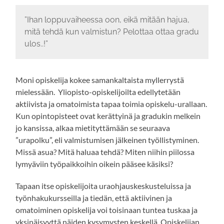
”Ihan loppuvaiheessa oon, eikä mitään hajua,
mitä tehdä kun valmistun? Pelottaa ottaa gradu
ulos..!”
Moni opiskelija kokee samankaltaista myllerrystä
mielessään. Yliopisto-opiskelijoilta edellytetään
aktiivista ja omatoimista tapaa toimia opiskelu-urallaan.
Kun opintopisteet ovat kerättyinä ja gradukin melkein
jo kansissa, alkaa mietityttämään se seuraava
”urapolku”, eli valmistumisen jälkeinen työllistyminen.
Missä asua? Mitä haluaa tehdä? Miten niihin piilossa
lymyäviin työpaikkoihin oikein pääsee käsiksi?
Tapaan itse opiskelijoita uraohjauskeskusteluissa ja
työnhakukursseilla ja tiedän, että aktiivinen ja
omatoiminen opiskelija voi toisinaan tuntea tuskaa ja
yksinäisyyttä näiden kysymysten keskellä. Opiskelijan