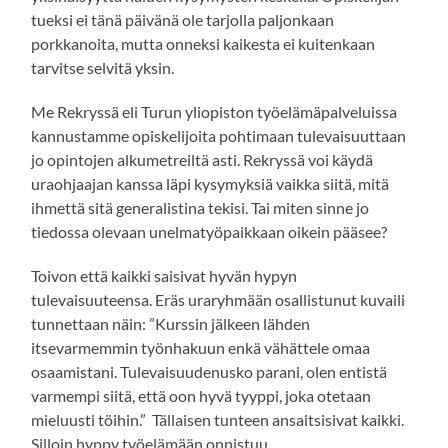
tueksi ei tänä päivänä ole tarjolla paljonkaan
porkkanoita, mutta onneksi kaikesta ei kuitenkaan
tarvitse selvitä yksin.
Me Rekryssä eli Turun yliopiston työelämäpalveluissa
kannustamme opiskelijoita pohtimaan tulevaisuuttaan
jo opintojen alkumetreiltä asti. Rekryssä voi käydä
uraohjaajan kanssa läpi kysymyksiä vaikka siitä, mitä
ihmettä sitä generalistina tekisi. Tai miten sinne jo
tiedossa olevaan unelmatyöpaikkaan oikein pääsee?
Toivon että kaikki saisivat hyvän hypyn
tulevaisuuteensa. Eräs uraryhmään osallistunut kuvaili
tunnettaan näin: ”Kurssin jälkeen lähden
itsevarmemmin työnhakuun enkä vähättele omaa
osaamistani. Tulevaisuudenusko parani, olen entistä
varmempi siitä, että oon hyvä tyyppi, joka otetaan
mieluusti töihin.” Tällaisen tunteen ansaitsisivat kaikki.
Silloin hyppy työelämään onnistuu.