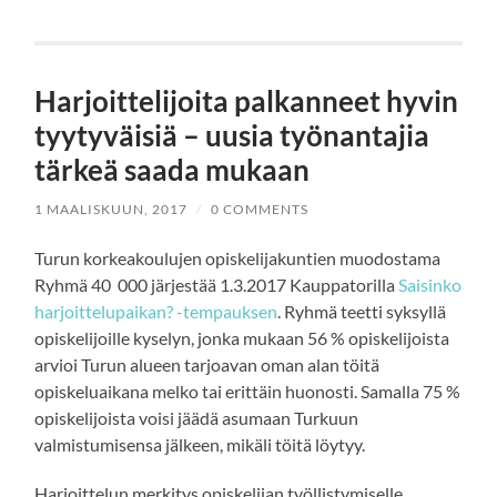
Harjoittelijoita palkanneet hyvin
tyytyväisiä – uusia työnantajia
tärkeä saada mukaan
1 MAALISKUUN, 2017
/
0 COMMENTS
Turun korkeakoulujen opiskelijakuntien muodostama
Ryhmä 40 000 järjestää 1.3.2017 Kauppatorilla
Saisinko
harjoittelupaikan? -tempauksen
. Ryhmä teetti syksyllä
opiskelijoille kyselyn, jonka mukaan 56 % opiskelijoista
arvioi Turun alueen tarjoavan oman alan töitä
opiskeluaikana melko tai erittäin huonosti. Samalla 75 %
opiskelijoista voisi jäädä asumaan Turkuun
valmistumisensa jälkeen, mikäli töitä löytyy.
Harjoittelun merkitys opiskelijan työllistymiselle