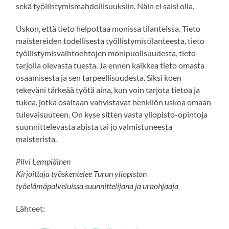
sekä työllistymismahdollisuuksiin. Näin ei saisi olla.
Uskon, että tieto helpottaa monissa tilanteissa. Tieto
maistereiden todellisesta työllistymistilanteesta, tieto
työllistymisvaihtoehtojen monipuolisuudesta, tieto
tarjolla olevasta tuesta. Ja ennen kaikkea tieto omasta
osaamisesta ja sen tarpeellisuudesta. Siksi koen
tekeväni tärkeää työtä aina, kun voin tarjota tietoa ja
tukea, jotka osaltaan vahvistavat henkilön uskoa omaan
tulevaisuuteen. On kyse sitten vasta yliopisto-opintoja
suunnittelevasta abista tai jo valmistuneesta
maisterista.
Pilvi Lempiäinen
Kirjoittaja työskentelee Turun yliopiston
työelämäpalveluissa suunnittelijana ja uraohjaaja
Lähteet: