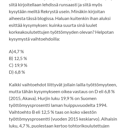
siitä kirjoitellaan lehdissä runsaasti ja siitä myös
kysytään meiltä Rekrystä usein. Minäkin kirjoitan
aiheesta tässä blogissa. Haluan kuitenkin ihan aluksi
esittää kysymyksen: kuinka suurta sinä luulet
korkeakoulutettujen työttömyyden olevan? Helpotan
kysymystä vaihtoehdoilla:
A)4,7 %
B) 12,5 %
C) 19,9 %
D) 6,8 %
Kaikki vaihtoehdot liittyvät jollain lailla työttömyyteen,
mutta tähän kysymykseen oikea vastaus on D eli 6,8 %
(2015, Akava). Hurjin luku 19,9 % on Suomen
työttömyysprosentti laman huippuvuodelta 1994.
Vaihtoehto B eli 12,5 % taas on koko väestön
työttömyysprosentti (vuoden 2015 keskiarvo). Alhaisin
luku, 4,7 %, puolestaan kertoo tohtorikoulutettujen