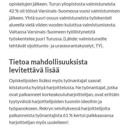
opiskelujen jälkeen. Turun yliopistosta valmistuneista
42 % oli töissä Varsinais-Suomessa vuosi valmistumisen
jälkeen. Yhtä suuri osuus valmistuneista työskenteli
alueella vielä viiden vuoden kuluttua valmistumisesta.
Valtaosa Varsinais-Suomeen työllistyneistä
työskentelee juuri Turussa. (Lähde: valmistuneille
tehtävät sijoittumis- ja uraseurantakyselyt, TY).
Tietoa mahdollisuuksista
levitettävä lisää
Opiskelijoiden lisäksi myös työnantajat saavat
kiistatonta hyötyä harjoittelusta. Ne työnantajat, jotka
ovat palkanneet korkeakouluharjoittelijan, ovat erittäin
tyytyväisiä harjoittelijoiden tuomiin ideoihin ja
työpanokseen. Rekryn selvityksessä harjoittelijoita
palkanneista työnantajista 61 % kertoi palkkaavansa
harjoittelijan myös uudelleen!