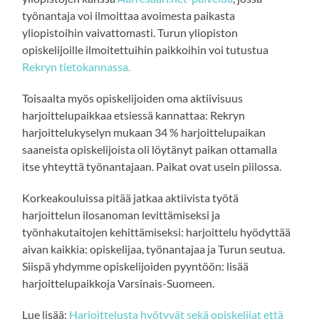
työnantaja voi ilmoittaa avoimesta paikasta
yliopistoihin vaivattomasti. Turun yliopiston
opiskelijoille ilmoitettuihin paikkoihin voi tutustua
Rekryn tietokannassa.
Toisaalta myös opiskelijoiden oma aktiivisuus
harjoittelupaikkaa etsiessä kannattaa: Rekryn
harjoittelukyselyn mukaan 34 % harjoittelupaikan
saaneista opiskelijoista oli löytänyt paikan ottamalla
itse yhteyttä työnantajaan. Paikat ovat usein piilossa.
Korkeakouluissa pitää jatkaa aktiivista työtä
harjoittelun ilosanoman levittämiseksi ja
työnhakutaitojen kehittämiseksi: harjoittelu hyödyttää
aivan kaikkia: opiskelijaa, työnantajaa ja Turun seutua.
Siispä yhdymme opiskelijoiden pyyntöön: lisää
harjoittelupaikkoja Varsinais-Suomeen.
Lue lisää:
Harjoittelusta hyötyvät sekä opiskelijat että