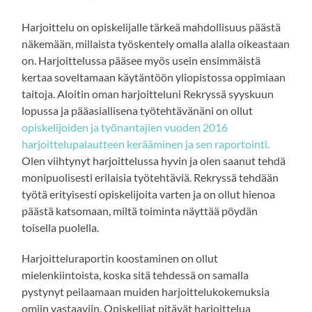
Harjoittelu on opiskelijalle tärkeä mahdollisuus päästä
näkemään, millaista työskentely omalla alalla oikeastaan
on. Harjoittelussa pääsee myös usein ensimmäistä
kertaa soveltamaan käytäntöön yliopistossa oppimiaan
taitoja. Aloitin oman harjoitteluni Rekryssä syyskuun
lopussa ja pääasiallisena työtehtävänäni on ollut
opiskelijoiden ja työnantajien vuoden 2016
harjoittelupalautteen kerääminen ja sen raportointi.
Olen viihtynyt harjoittelussa hyvin ja olen saanut tehdä
monipuolisesti erilaisia työtehtäviä. Rekryssä tehdään
työtä erityisesti opiskelijoita varten ja on ollut hienoa
päästä katsomaan, miltä toiminta näyttää pöydän
toisella puolella.
Harjoitteluraportin koostaminen on ollut
mielenkiintoista, koska sitä tehdessä on samalla
pystynyt peilaamaan muiden harjoittelukokemuksia
omiin vastaaviin. Opiskelijat pitävät harjoittelua