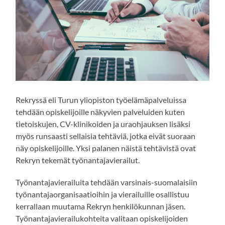
Rekryssä eli Turun yliopiston työelämäpalveluissa
tehdään opiskelijoille näkyvien palveluiden kuten
tietoiskujen, CV-klinikoiden ja uraohjauksen lisäksi
myös runsaasti sellaisia tehtäviä, jotka eivät suoraan
näy opiskelijoille. Yksi palanen näistä tehtävistä ovat
Rekryn tekemät työnantajavierailut.
Työnantajavierailuita tehdään varsinais-suomalaisiin
työnantajaorganisaatioihin ja vierailuille osallistuu
kerrallaan muutama Rekryn henkilökunnan jäsen.
Työnantajavierailukohteita valitaan opiskelijoiden