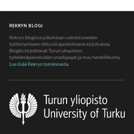
REKRYN BLOGI
Rekryn blogissa julkaistaan valmistuneiden
työllistymiseen liittyviä ajankohtaisia kirjoituksia.
Blogiin kirjoittavat Turun yliopiston
työelämäpalveluiden uraohjaajat ja muu henkilökunta.
Lue lisää Rekryn toiminnasta.