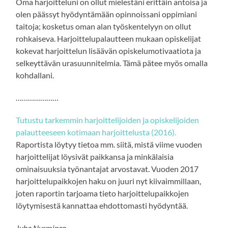
Oma harjoitteluni on ollut mielestäni erittäin antoisa ja
olen päässyt hyödyntämään opinnoissani oppimiani
taitoja; kosketus oman alan työskentelyyn on ollut
rohkaiseva. Harjoittelupalautteen mukaan opiskelijat
kokevat harjoittelun lisäävän opiskelumotivaatiota ja
selkeyttävän urasuunnitelmia. Tämä pätee myös omalla
kohdallani.
…………………
Tutustu tarkemmin harjoittelijoiden ja opiskelijoiden
palautteeseen kotimaan harjoittelusta (2016).
Raportista löytyy tietoa mm. siitä, mistä viime vuoden
harjoittelijat löysivät paikkansa ja minkälaisia
ominaisuuksia työnantajat arvostavat. Vuoden 2017
harjoittelupaikkojen haku on juuri nyt kiivaimmillaan,
joten raportin tarjoama tieto harjoittelupaikkojen
löytymisestä kannattaa ehdottomasti hyödyntää.
Juha Nurminen