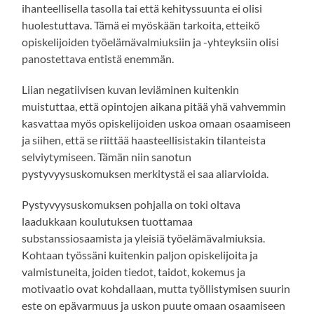
ihanteellisella tasolla tai että kehityssuunta ei olisi
huolestuttava. Tämä ei myöskään tarkoita, etteikö
opiskelijoiden työelämävalmiuksiin ja -yhteyksiin olisi
panostettava entistä enemmän.
Liian negatiivisen kuvan leviäminen kuitenkin
muistuttaa, että opintojen aikana pitää yhä vahvemmin
kasvattaa myös opiskelijoiden uskoa omaan osaamiseen
ja siihen, että se riittää haasteellisistakin tilanteista
selviytymiseen. Tämän niin sanotun
pystyvyysuskomuksen merkitystä ei saa aliarvioida.
Pystyvyysuskomuksen pohjalla on toki oltava
laadukkaan koulutuksen tuottamaa
substanssiosaamista ja yleisiä työelämävalmiuksia.
Kohtaan työssäni kuitenkin paljon opiskelijoita ja
valmistuneita, joiden tiedot, taidot, kokemus ja
motivaatio ovat kohdallaan, mutta työllistymisen suurin
este on epävarmuus ja uskon puute omaan osaamiseen