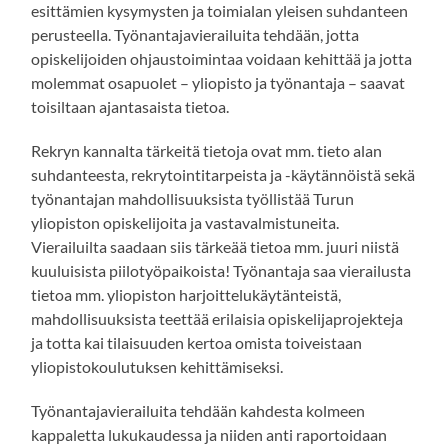
esittämien kysymysten ja toimialan yleisen suhdanteen
perusteella. Työnantajavierailuita tehdään, jotta
opiskelijoiden ohjaustoimintaa voidaan kehittää ja jotta
molemmat osapuolet – yliopisto ja työnantaja – saavat
toisiltaan ajantasaista tietoa.
Rekryn kannalta tärkeitä tietoja ovat mm. tieto alan
suhdanteesta, rekrytointitarpeista ja -käytännöistä sekä
työnantajan mahdollisuuksista työllistää Turun
yliopiston opiskelijoita ja vastavalmistuneita.
Vierailuilta saadaan siis tärkeää tietoa mm. juuri niistä
kuuluisista piilotyöpaikoista! Työnantaja saa vierailusta
tietoa mm. yliopiston harjoittelukäytänteistä,
mahdollisuuksista teettää erilaisia opiskelijaprojekteja
ja totta kai tilaisuuden kertoa omista toiveistaan
yliopistokoulutuksen kehittämiseksi.
Työnantajavierailuita tehdään kahdesta kolmeen
kappaletta lukukaudessa ja niiden anti raportoidaan