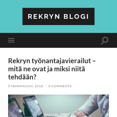
REKRYN BLOGI
Toggle
Toggle
search
mobile
field
menu
Rekryn työnantajavierailut –
mitä ne ovat ja miksi niitä
tehdään?
9 TAMMIKUUN, 2018
/
0 COMMENTS