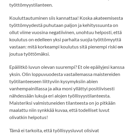
työttömyystilanteen.
Kouluttautuminen siis kannattaa! Koska akateemisesta
työttömyydestä puhutaan paljon ja kehityssuunta on
ollut viime vuosina negatiivinen, unohtuu helposti, että
koulutus on edelleen yksi parhaita suojia työttömyyttä
vastaan: mitä korkeampi koulutus sitä pienempi riski
on
joutua työttömäksi.
Epäilitkö luvun olevan suurempi? Et ole epäilyjesi kanssa
yksin. Olin loppuvuodesta vastailemassa maistereiden
työtilanteeseen liittyviin kysymyksiin abien
vanhempainillassa ja aika moni yllättyi positiivisesti
nähdessään lukuja eri alojen työllisyystilanteesta.
Maisteriksi valmistuneiden tilanteesta on jo pitkään
maalattu niin synkkää kuvaa, että todelliset luvut
olivatkin helpotus!
Tämä ei tarkoita, että työllisyysluvut olisivat