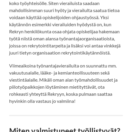
koko työyhteisölle. Siten vierailuista saadaan
mahdollisimman suuri hyöty ja vierailulta saatua tietoa
voidaan käyttää opiskelijoiden ohjaustyössä. Yksi
käytännön esimerkki vierailuiden hyödystä on, kun
Rekryn henkilökunta osaa ohjata opiskelijaa hakemaan
työtä niistä oman alansa työnantajaorganisaatioista,
joissa on rekrytointitarpeita ja lisäksi voi antaa vinkkejä
juuri tietyn organisaation rekrytointikäytännöistä.
Viimeaikoina työnantajavierailuita on suunnattu mm.
vakuutusalalle, lääke- ja kemianteollisuuteen sekä
viestintäalalle. Mikäli oman alan työmahdollisuudet ja
piilotyöpaikkojen löytäminen mietityttävät, ota
rohkeasti yhteyttä Rekryyn, koska pulmaan saattaa
hyvinkin olla vastaus jo valmiina!
Miten valmistuneet työllistyvät?