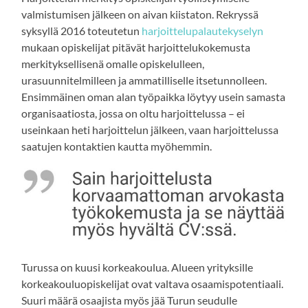
valmistumisen jälkeen on aivan kiistaton. Rekryssä
syksyllä 2016 toteutetun
harjoittelupalautekyselyn
mukaan opiskelijat pitävät harjoittelukokemusta
merkityksellisenä omalle opiskelulleen,
urasuunnitelmilleen ja ammatilliselle itsetunnolleen.
Ensimmäinen oman alan työpaikka löytyy usein samasta
organisaatiosta, jossa on oltu harjoittelussa – ei
useinkaan heti harjoittelun jälkeen, vaan harjoittelussa
saatujen kontaktien kautta myöhemmin.
Turussa on kuusi korkeakoulua. Alueen yrityksille
korkeakouluopiskelijat ovat valtava osaamispotentiaali.
Suuri määrä osaajista myös jää Turun seudulle