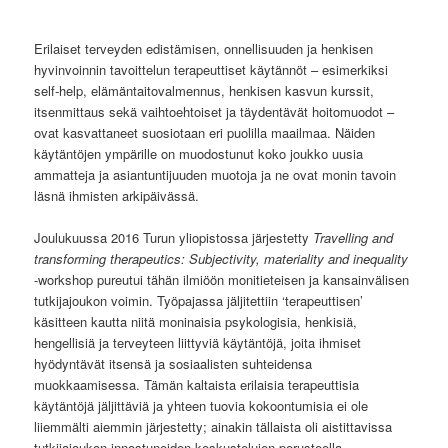
Erilaiset terveyden edistämisen, onnellisuuden ja henkisen
hyvinvoinnin tavoittelun terapeuttiset käytännöt – esimerkiksi
self-help, elämäntaitovalmennus, henkisen kasvun kurssit,
itsenmittaus sekä vaihtoehtoiset ja täydentävät hoitomuodot –
ovat kasvattaneet suosiotaan eri puolilla maailmaa. Näiden
käytäntöjen ympärille on muodostunut koko joukko uusia
ammatteja ja asiantuntijuuden muotoja ja ne ovat monin tavoin
läsnä ihmisten arkipäivässä.
Joulukuussa 2016 Turun yliopistossa järjestetty
Travelling and
transforming therapeutics: Subjectivity, materiality and inequality
-workshop pureutui tähän ilmiöön monitieteisen ja kansainvälisen
tutkijajoukon voimin. Työpajassa jäljitettiin ‘terapeuttisen’
käsitteen kautta niitä moninaisia psykologisia, henkisiä,
hengellisiä ja terveyteen liittyviä käytäntöjä, joita ihmiset
hyödyntävät itsensä ja sosiaalisten suhteidensa
muokkaamisessa. Tämän kaltaista erilaisia terapeuttisia
käytäntöjä jäljittäviä ja yhteen tuovia kokoontumisia ei ole
liiemmälti aiemmin järjestetty; ainakin tällaista oli aistittavissa
tutkijajoukon innostuneiden keskustelujen perusteella.