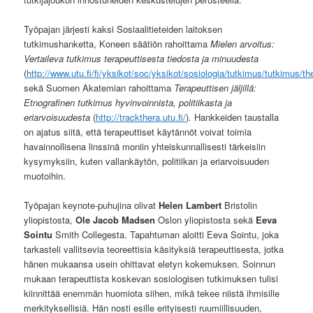
Työpajan järjesti kaksi Sosiaalitieteiden laitoksen
tutkimushanketta, Koneen säätiön rahoittama
Mielen arvoitus:
Vertaileva tutkimus terapeuttisesta tiedosta ja minuudesta
(
http://www.utu.fi/fi/yksikot/soc/yksikot/sosiologia/tutkimus/tutkimus/t
sekä Suomen Akatemian rahoittama
Terapeuttisen jäljillä:
Etnografinen tutkimus hyvinvoinnista, politiikasta ja
eriarvoisuudesta
(
http://trackthera.utu.fi/
)
.
Hankkeiden taustalla
on ajatus siitä, että terapeuttiset käytännöt voivat toimia
havainnollisena linssinä moniin yhteiskunnallisesti tärkeisiin
kysymyksiin, kuten vallankäytön, politiikan ja eriarvoisuuden
muotoihin.
Työpajan keynote-puhujina olivat
Helen Lambert
Bristolin
yliopistosta,
Ole Jacob Madsen
Oslon yliopistosta sekä
Eeva
Sointu
Smith Collegesta. Tapahtuman aloitti Eeva Sointu, joka
tarkasteli vallitsevia teoreettisia käsityksiä terapeuttisesta, jotka
hänen mukaansa usein ohittavat eletyn kokemuksen. Soinnun
mukaan terapeuttista koskevan sosiologisen tutkimuksen tulisi
kiinnittää enemmän huomiota siihen, mikä tekee niistä ihmisille
merkityksellisiä. Hän nosti esille erityisesti ruumiillisuuden,