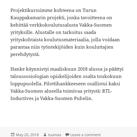
Projektikurssimme kohteena on Turun
Kauppakamarin projekti, jonka tavoitteena on
kehittää verkkokoulutusalusta Vakka-Suomen
yrityksille. Alustalle on tarkoitus saada
yrityskohtaista koulutusmateriaalia, jolla voidaan
parantaa niin työntekijöiden kuin kouluttajien
perehdytystä.
Hanke käynnistyi maaliskuun 2018 alussa ja päättyi
taloussosiologian opiskelijoiden osalta toukokuun
loppupuolella. Pilottihankkeeseen osallistui kaksi
Vakka-Suomen alueella toimivaa yritystä: RTL-
Inductives ja Vakka-Suomen Puhelin.
Posted
Author
on Mistä Kauppakamar
May 20, 2018
tuumaa
Leave a comment