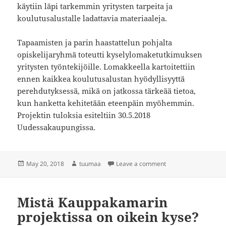
käytiin läpi tarkemmin yritysten tarpeita ja
koulutusalustalle ladattavia materiaaleja.
Tapaamisten ja parin haastattelun pohjalta
opiskelijaryhmä toteutti kyselylomaketutkimuksen
yritysten työntekijöille. Lomakkeella kartoitettiin
ennen kaikkea koulutusalustan hyödyllisyyttä
perehdutyksessä, mikä on jatkossa tärkeää tietoa,
kun hanketta kehitetään eteenpäin myöhemmin.
Projektin tuloksia esiteltiin 30.5.2018
Uudessakaupungissa.
Posted
Author
on Projektin kulku
May 20, 2018
tuumaa
Leave a comment
on
Mistä Kauppakamarin
projektissa on oikein kyse?