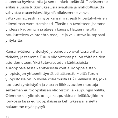
alueensa hyvinvointia ja sen elinkeinoelämää. Tarvitsemme
erilaisia uusia tutkimuksellisia avauksia ja mahdollisuutta
vahvistaa osaamiskeskittymiä ollaksemme vahva
valtakunnallisesti ja myös kansainvälisesti kilpailukykyinen
elinvoiman varmistamiseksi. Tämänkin tavoitteen jaamme
yhdessä kaupungin ja alueen kanssa. Haluamme olla
houkutteleva vaihtoehto osaajille ja vaikuttava kumppani
yrityksille.
Kansainvälinen yhteistyö ja painoarvo ovat tässä erittäin
tärkeitä, ja teemme Turun yliopistossa paljon töitä näiden
asioiden eteen. Yksi tulevaisuuden kärkiasioista
eurooppalaisessa kehityksessä ovat eurooppalaisten
yliopistojen yhteenliittymät eli allianssit. Meillä Turun
yliopistossa on jo hyvää kokemusta EC2U-allianssista, joka
luo uusia yhteistyön ja vapaan liikkuvuuden muotoja
seitsemän eurooppalaisen yliopiston ja kaupungin välillä.
Olemme siis yliopistona ja kaupunkina edelläkävijöiden
joukossa tässä eurooppalaisessa kehityksessä ja siellä
haluamme myös pysyä.
**