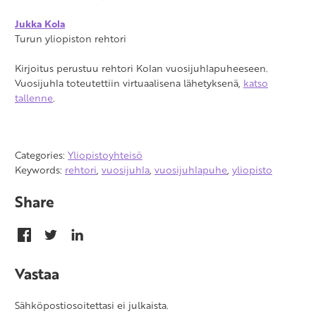
Jukka Kola
Turun yliopiston rehtori
Kirjoitus perustuu rehtori Kolan vuosijuhlapuheeseen.
Vuosijuhla toteutettiin virtuaalisena lähetyksenä,
katso
tallenne
.
Categories:
Yliopistoyhteisö
Keywords:
rehtori
,
vuosijuhla
,
vuosijuhlapuhe
,
yliopisto
Share
Vastaa
Sähköpostiosoitettasi ei julkaista.