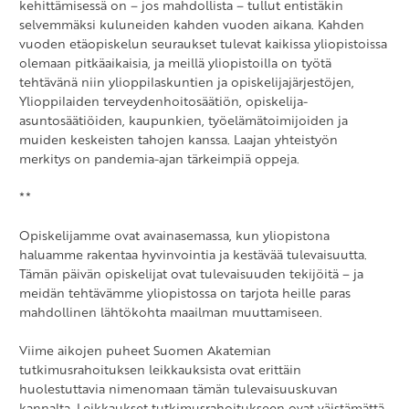
kehittämisessä on – jos mahdollista – tullut entistäkin
selvemmäksi kuluneiden kahden vuoden aikana. Kahden
vuoden etäopiskelun seuraukset tulevat kaikissa yliopistoissa
olemaan pitkäaikaisia, ja meillä yliopistoilla on työtä
tehtävänä niin ylioppilaskuntien ja opiskelijajärjestöjen,
Ylioppilaiden terveydenhoitosäätiön, opiskelija-
asuntosäätiöiden, kaupunkien, työelämätoimijoiden ja
muiden keskeisten tahojen kanssa. Laajan yhteistyön
merkitys on pandemia-ajan tärkeimpiä oppeja.
**
Opiskelijamme ovat avainasemassa, kun yliopistona
haluamme rakentaa hyvinvointia ja kestävää tulevaisuutta.
Tämän päivän opiskelijat ovat tulevaisuuden tekijöitä – ja
meidän tehtävämme yliopistossa on tarjota heille paras
mahdollinen lähtökohta maailman muuttamiseen.
Viime aikojen puheet Suomen Akatemian
tutkimusrahoituksen leikkauksista ovat erittäin
huolestuttavia nimenomaan tämän tulevaisuuskuvan
kannalta. Leikkaukset tutkimusrahoitukseen ovat väistämättä