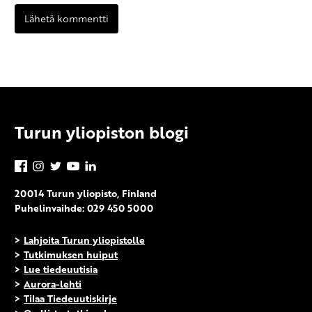
Turun yliopiston blogi
Facebook
Instagram
Twitter
YouTube
LinkedIn
20014 Turun yliopisto, Finland
Puhelinvaihde: 029 450 5000
>
Lahjoita Turun yliopistolle
>
Tutkimuksen huiput
>
Lue tiedeuutisia
>
Aurora-lehti
>
Tilaa Tiedeuutiskirje