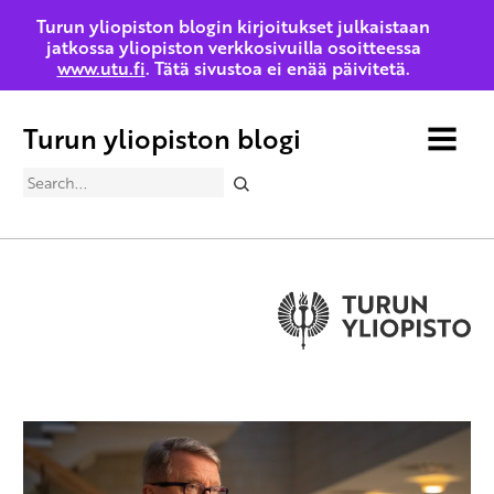
Turun yliopiston blogin kirjoitukset julkaistaan
jatkossa yliopiston verkkosivuilla osoitteessa
www.utu.fi
. Tätä sivustoa ei enää päivitetä.
Turun yliopiston blogi
MENU
Search