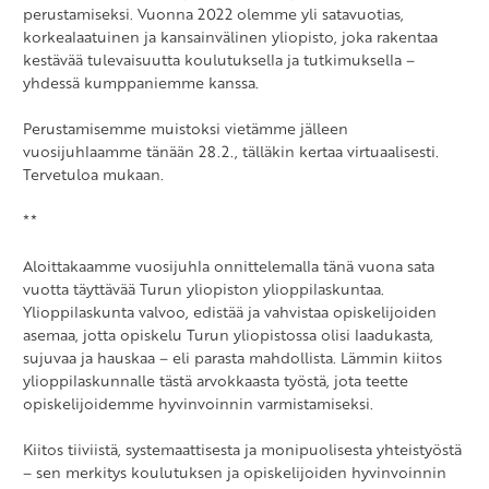
perustamiseksi. Vuonna 2022 olemme yli satavuotias,
korkealaatuinen ja kansainvälinen yliopisto, joka rakentaa
kestävää tulevaisuutta koulutuksella ja tutkimuksella –
yhdessä kumppaniemme kanssa.
Perustamisemme muistoksi vietämme jälleen
vuosijuhlaamme tänään 28.2., tälläkin kertaa virtuaalisesti.
Tervetuloa mukaan.
**
Aloittakaamme vuosijuhla onnittelemalla tänä vuona sata
vuotta täyttävää Turun yliopiston ylioppilaskuntaa.
Ylioppilaskunta valvoo, edistää ja vahvistaa opiskelijoiden
asemaa, jotta opiskelu Turun yliopistossa olisi laadukasta,
sujuvaa ja hauskaa – eli parasta mahdollista. Lämmin kiitos
ylioppilaskunnalle tästä arvokkaasta työstä, jota teette
opiskelijoidemme hyvinvoinnin varmistamiseksi.
Kiitos tiiviistä, systemaattisesta ja monipuolisesta yhteistyöstä
– sen merkitys koulutuksen ja opiskelijoiden hyvinvoinnin