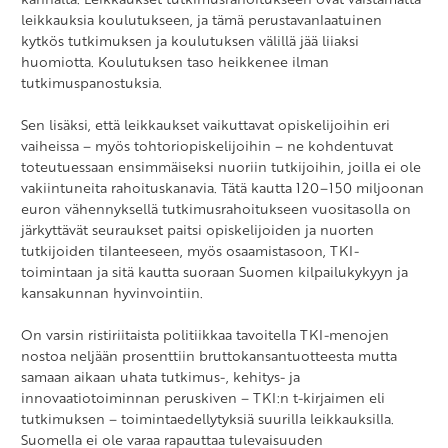
leikkauksia koulutukseen, ja tämä perustavanlaatuinen
kytkös tutkimuksen ja koulutuksen välillä jää liiaksi
huomiotta. Koulutuksen taso heikkenee ilman
tutkimuspanostuksia.
Sen lisäksi, että leikkaukset vaikuttavat opiskelijoihin eri
vaiheissa – myös tohtoriopiskelijoihin – ne kohdentuvat
toteutuessaan ensimmäiseksi nuoriin tutkijoihin, joilla ei ole
vakiintuneita rahoituskanavia. Tätä kautta 120–150 miljoonan
euron vähennyksellä tutkimusrahoitukseen vuositasolla on
järkyttävät seuraukset paitsi opiskelijoiden ja nuorten
tutkijoiden tilanteeseen, myös osaamistasoon, TKI-
toimintaan ja sitä kautta suoraan Suomen kilpailukykyyn ja
kansakunnan hyvinvointiin.
On varsin ristiriitaista politiikkaa tavoitella TKI-menojen
nostoa neljään prosenttiin bruttokansantuotteesta mutta
samaan aikaan uhata tutkimus-, kehitys- ja
innovaatiotoiminnan peruskiven – TKI:n t-kirjaimen eli
tutkimuksen – toimintaedellytyksiä suurilla leikkauksilla.
Suomella ei ole varaa rapauttaa tulevaisuuden