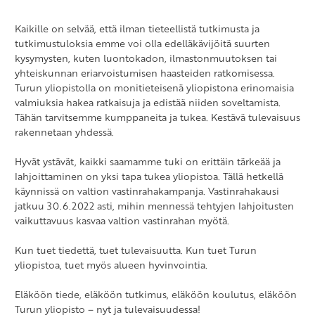
Kaikille on selvää, että ilman tieteellistä tutkimusta ja
tutkimustuloksia emme voi olla edelläkävijöitä suurten
kysymysten, kuten luontokadon, ilmastonmuutoksen tai
yhteiskunnan eriarvoistumisen haasteiden ratkomisessa.
Turun yliopistolla on monitieteisenä yliopistona erinomaisia
valmiuksia hakea ratkaisuja ja edistää niiden soveltamista.
Tähän tarvitsemme kumppaneita ja tukea. Kestävä tulevaisuus
rakennetaan yhdessä.
Hyvät ystävät, kaikki saamamme tuki on erittäin tärkeää ja
lahjoittaminen on yksi tapa tukea yliopistoa. Tällä hetkellä
käynnissä on valtion vastinrahakampanja. Vastinrahakausi
jatkuu 30.6.2022 asti, mihin mennessä tehtyjen lahjoitusten
vaikuttavuus kasvaa valtion vastinrahan myötä.
Kun tuet tiedettä, tuet tulevaisuutta. Kun tuet Turun
yliopistoa, tuet myös alueen hyvinvointia.
Eläköön tiede, eläköön tutkimus, eläköön koulutus, eläköön
Turun yliopisto – nyt ja tulevaisuudessa!