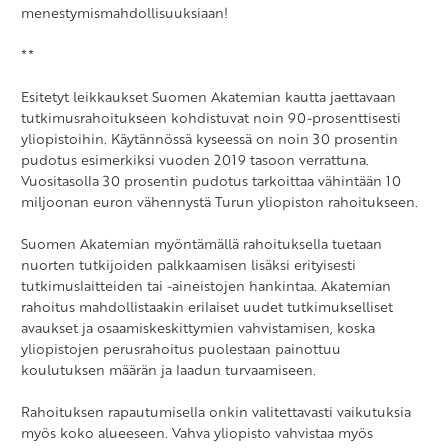
menestymismahdollisuuksiaan!
**
Esitetyt leikkaukset Suomen Akatemian kautta jaettavaan
tutkimusrahoitukseen kohdistuvat noin 90-prosenttisesti
yliopistoihin. Käytännössä kyseessä on noin 30 prosentin
pudotus esimerkiksi vuoden 2019 tasoon verrattuna.
Vuositasolla 30 prosentin pudotus tarkoittaa vähintään 10
miljoonan euron vähennystä Turun yliopiston rahoitukseen.
Suomen Akatemian myöntämällä rahoituksella tuetaan
nuorten tutkijoiden palkkaamisen lisäksi erityisesti
tutkimuslaitteiden tai -aineistojen hankintaa. Akatemian
rahoitus mahdollistaakin erilaiset uudet tutkimukselliset
avaukset ja osaamiskeskittymien vahvistamisen, koska
yliopistojen perusrahoitus puolestaan painottuu
koulutuksen määrän ja laadun turvaamiseen.
Rahoituksen rapautumisella onkin valitettavasti vaikutuksia
myös koko alueeseen. Vahva yliopisto vahvistaa myös