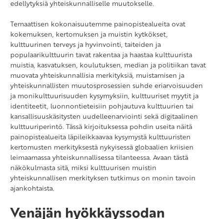
edellytyksiä yhteiskunnalliselle muutokselle.
Temaattisen kokonaisuutemme painopistealueita ovat
kokemuksen, kertomuksen ja muistin kytkökset,
kulttuurinen terveys ja hyvinvointi, taiteiden ja
populaarikulttuurin tavat rakentaa ja haastaa kulttuurista
muistia, kasvatuksen, koulutuksen, median ja politiikan tavat
muovata yhteiskunnallisia merkityksiä, muistamisen ja
yhteiskunnallisten muutosprosessien suhde eriarvoisuuden
ja monikulttuurisuuden kysymyksiin, kulttuuriset myytit ja
identiteetit, luonnontieteisiin pohjautuva kulttuurien tai
kansallisuuskäsitysten uudelleenarviointi sekä digitaalinen
kulttuuriperintö. Tässä kirjoituksessa pohdin useita näitä
painopistealueita läpileikkaavaa kysymystä kulttuuristen
kertomusten merkityksestä nykyisessä globaalien kriisien
leimaamassa yhteiskunnallisessa tilanteessa. Avaan tästä
näkökulmasta sitä, miksi kulttuurisen muistin
yhteiskunnallisen merkityksen tutkimus on monin tavoin
ajankohtaista.
Venäjän
hyö
kkäyssodan