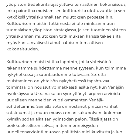
yliopiston tiedekuntarajat ylittävä temaattinen kokonaisuus,
joka painottaa muistamisen kulttuurista ulottuvuutta ja sen
kytköksiä yhteiskunnallisen muutoksen prosesseihin.
Kulttuurisen muistin tutkimusta ei ole minkään muun
suomalaisen yliopiston strategiassa, ja sen tuominen yhteen
yhteiskunnan muutoksen tutkimuksen kanssa tekee siitä
myös kansainvälisesti ainutlaatuisen temaattisen
kokonaisuuden.
Kulttuurinen muisti viittaa tapoihin, joilla yhteisöinä
rakennamme suhdettamme menneisyyteen, kun toimimme
nykyhetkessä ja suuntaudumme tulevaan. Se, että
muistaminen on yhteisön nykyhetkessä tapahtuvaa
toimintaa, on noussut voimakkaasti esille nyt, kun Venäjän
hyökkäyssota Ukrainassa on synnyttänyt tarpeen arvioida
uudelleen menneiden vuosikymmenten Venäjä-
suhdettamme. Samalla sota on nostanut pintaan vanhat
sotatraumat ja muun muassa oman sukupolveni kokeman
kylmän sodan aikaisen ydinsodan pelon. Tässä ajassa on
poikkeuksellisen selvää, miten menneisyyden
uudelleenarviointi muovaa poliittista mielikuvitusta ja luo