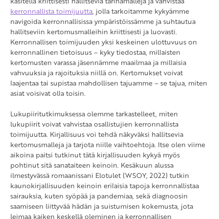
käsitellä kriittisesti hallitsevia tarinamalleja ja vahvistaa
kerronnallista toimijuutta
, jolla tarkoitamme kykyämme
navigoida kerronnallisissa ympäristöissämme ja suhtautua
hallitseviin kertomusmalleihin kriittisesti ja luovasti.
Kerronnallisen toimijuuden yksi keskeinen ulottuvuus on
kerronnallinen tietoisuus – kyky tiedostaa, millaisten
kertomusten varassa jäsennämme maailmaa ja millaisia
vahvuuksia ja rajoituksia niillä on. Kertomukset voivat
laajentaa tai supistaa mahdollisen tajuamme – se tajua, miten
asiat voisivat olla toisin.
Lukupiiritutkimuksessa olemme tarkastelleet, miten
lukupiirit voivat vahvistaa osallistujien kerronnallista
toimijuutta. Kirjallisuus voi tehdä näkyväksi hallitsevia
kertomusmalleja ja tarjota niille vaihtoehtoja. Itse olen viime
aikoina paitsi tutkinut tätä kirjallisuuden kykyä myös
pohtinut sitä sanataiteen keinoin. Kesäkuun alussa
ilmestyvässä romaanissani Elotulet (WSOY, 2022) tutkin
kaunokirjallisuuden keinoin erilaisia tapoja kerronnallistaa
sairauksia, kuten syöpää ja pandemiaa, sekä diagnoosin
saamiseen liittyvää hädän ja suistumisen kokemusta, jota
leimaa kaiken keskellä oleminen ja kerronnallisen