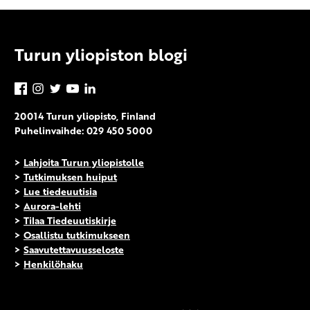
Turun yliopiston blogi
Facebook
Instagram
Twitter
YouTube
LinkedIn
20014 Turun yliopisto, Finland
Puhelinvaihde: 029 450 5000
>
Lahjoita Turun yliopistolle
>
Tutkimuksen huiput
>
Lue tiedeuutisia
>
Aurora-lehti
>
Tilaa Tiedeuutiskirje
>
Osallistu tutkimukseen
>
Saavutettavuusseloste
>
Henkilöhaku