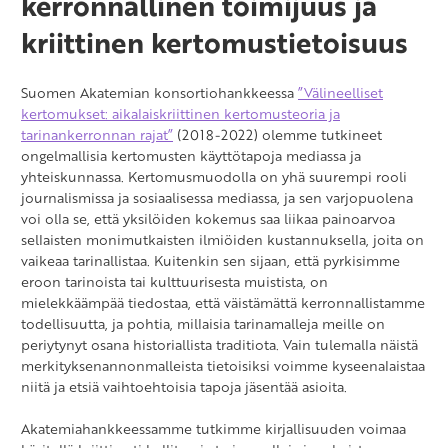
kerronnallinen toimijuus ja
kriittinen kertomustietoisuus
Suomen Akatemian konsortiohankkeessa
”Välineelliset
kertomukset: aikalaiskriittinen kertomusteoria ja
tarinankerronnan rajat”
(2018-2022) olemme tutkineet
ongelmallisia kertomusten käyttötapoja mediassa ja
yhteiskunnassa. Kertomusmuodolla on yhä suurempi rooli
journalismissa ja sosiaalisessa mediassa, ja sen varjopuolena
voi olla se, että yksilöiden kokemus saa liikaa painoarvoa
sellaisten monimutkaisten ilmiöiden kustannuksella, joita on
vaikeaa tarinallistaa. Kuitenkin sen sijaan, että pyrkisimme
eroon tarinoista tai kulttuurisesta muistista, on
mielekkäämpää tiedostaa, että väistämättä kerronnallistamme
todellisuutta, ja pohtia, millaisia tarinamalleja meille on
periytynyt osana historiallista traditiota. Vain tulemalla näistä
merkityksenannonmalleista tietoisiksi voimme kyseenalaistaa
niitä ja etsiä vaihtoehtoisia tapoja jäsentää asioita.
Akatemiahankkeessamme tutkimme kirjallisuuden voimaa