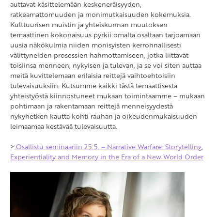
auttavat käsittelemään keskeneräisyyden,
ratkeamattomuuden ja monimutkaisuuden kokemuksia.
Kulttuurisen muistin ja yhteiskunnan muutoksen
temaattinen kokonaisuus pyrkii omalta osaltaan tarjoamaan
uusia näkökulmia niiden monisyisten kerronnallisesti
välittyneiden prosessien hahmottamiseen, jotka liittävät
toisiinsa menneen, nykyisen ja tulevan, ja se voi siten auttaa
meitä kuvittelemaan erilaisia reittejä vaihtoehtoisiin
tulevaisuuksiin. Kutsumme kaikki tästä temaattisesta
yhteistyöstä kiinnostuneet mukaan toimintaamme – mukaan
pohtimaan ja rakentamaan reittejä menneisyydestä
nykyhetken kautta kohti rauhan ja oikeudenmukaisuuden
leimaamaa kestävää tulevaisuutta.
>
Osallistu seminaariin 25.5. – Narrative Warfare: Storytelling,
Experientiality and Memory in the Era of a New World Order