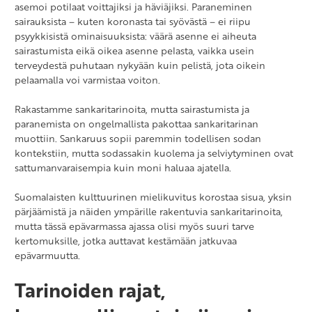
asemoi potilaat voittajiksi ja häviäjiksi. Paraneminen
sairauksista – kuten koronasta tai syövästä – ei riipu
psyykkisistä ominaisuuksista: väärä asenne ei aiheuta
sairastumista eikä oikea asenne pelasta, vaikka usein
terveydestä puhutaan nykyään kuin pelistä, jota oikein
pelaamalla voi varmistaa voiton.
Rakastamme sankaritarinoita, mutta sairastumista ja
paranemista on ongelmallista pakottaa sankaritarinan
muottiin. Sankaruus sopii paremmin todellisen sodan
kontekstiin, mutta sodassakin kuolema ja selviytyminen ovat
sattumanvaraisempia kuin moni haluaa ajatella.
Suomalaisten kulttuurinen mielikuvitus korostaa sisua, yksin
pärjäämistä ja näiden ympärille rakentuvia sankaritarinoita,
mutta tässä epävarmassa ajassa olisi myös suuri tarve
kertomuksille, jotka auttavat kestämään jatkuvaa
epävarmuutta.
Tarinoiden rajat,