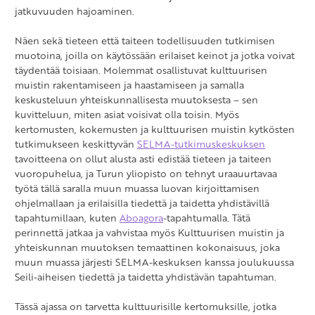
jatkuvuuden hajoaminen.
Näen sekä tieteen että taiteen todellisuuden tutkimisen
muotoina, joilla on käytössään erilaiset keinot ja jotka voivat
täydentää toisiaan. Molemmat osallistuvat kulttuurisen
muistin rakentamiseen ja haastamiseen ja samalla
keskusteluun yhteiskunnallisesta muutoksesta – sen
kuvitteluun, miten asiat voisivat olla toisin. Myös
kertomusten, kokemusten ja kulttuurisen muistin kytkösten
tutkimukseen keskittyvän
SELMA-tutkimuskeskuksen
tavoitteena on ollut alusta asti edistää tieteen ja taiteen
vuoropuhelua, ja Turun yliopisto on tehnyt uraauurtavaa
työtä tällä saralla muun muassa luovan kirjoittamisen
ohjelmallaan ja erilaisilla tiedettä ja taidetta yhdistävillä
tapahtumillaan, kuten
Aboagora
-tapahtumalla. Tätä
perinnettä jatkaa ja vahvistaa myös Kulttuurisen muistin ja
yhteiskunnan muutoksen temaattinen kokonaisuus, joka
muun muassa järjesti SELMA-keskuksen kanssa joulukuussa
Seili-aiheisen tiedettä ja taidetta yhdistävän tapahtuman.
Tässä ajassa on tarvetta kulttuurisille kertomuksille, jotka