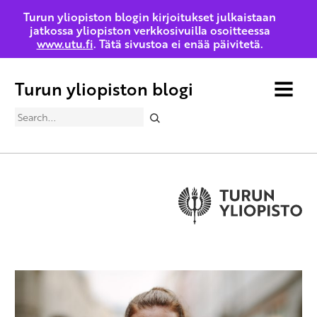
Turun yliopiston blogin kirjoitukset julkaistaan
jatkossa yliopiston verkkosivuilla osoitteessa
www.utu.fi
. Tätä sivustoa ei enää päivitetä.
Turun yliopiston blogi
MENU
Search