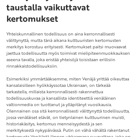
taustalla vaikuttavat
kertomukset
Yhteiskunnallinen todellisuus on aina kerronnallisesti
välittynyttä, mutta tänä aikana kulttuuristen kertomusten
merkitys korostuu erityisesti. Kertomukset paitsi muovaavat
jaettua todellisuutta myös toimivat mielipiteenmuokkauksen
aseena tavalla, joka eristää yhteisöjä toisistaan erillisiin
rinnakkaistodellisuuksiin.
Esimerkiksi ymmärtääksemme, miten Venäjä yrittää oikeuttaa
kansalaisilleen hyökkäyssotaa Ukrainaan, on tärkeää
tarkastella, millaista kerronnallisesti rakennettua
todellisuuskuvaa ja kansallista identiteettiä venäläinen
valtionmedia on tuottanut ja ylläpitänyt vuosikausia.
Olennainen osa sitä kerronnallisesti välittynyttä todellisuutta,
jossa venäläiset elävät, on tietynlainen kulttuurinen muisti,
historiakäsitys, kertomus menneisyydestä ja sen
merkityksestä nykypäivässä. Putin on vähä vähältä rakentanut
kertomusta Venäjästä lännen uhkaamana suurvaltana, joka on