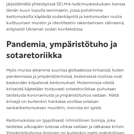
järjestämällä yhteistyössä SELMA-tutkimuskeskuksen kanssa
tämän kuun lopulla seminaarin, jossa pohdimme
kertomuksilla käytävää sodankäyntiä ja kertomusten roolia
kulttuurisen muistin ja identiteetin rakentamisen välineenä,
erityisesti Ukrainan sodan kontekstissa.
Pandemia, ympäristötuho ja
sotaretoriikka
Myös muissa aikamme suurissa globaaleissa kriiseissä, kuten
pandemiassa ja ympäristökriisissä, keskeisessä roolissa ovat
keskenään kilpailevat kertomukset. Molemmissa näistä
kriiseistä käytetään toistuvasti sotaretoriikkaa: puhutaan
taistelusta koronavirusta ja ympäristötuhoa vastaan. Näitä
kriisejä on kuitenkin hankalaa sovittaa sotaisan
sankarikertomuksen muottiin, monista eri syistä.
Kertomuksissa on tyypillisesti inhimillinen toimija, joka
taistelee ulkoapäin tulevaa uhkaa vastaan ja ratkaisee kriisin.
Ympäristötuhossa ihminen on kuitenkin paitsi mahdollinen