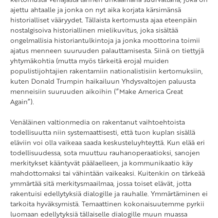
ajettu ahtaalle ja jonka on nyt aika korjata kärsimänsä
historialliset vääryydet. Tällaista kertomusta ajaa eteenpäin
nostalgisoiva historiallinen mielikuvitus, joka sisältää
ongelmallisia historiantulkintoja ja jonka moottorina toimii
ajatus menneen suuruuden palauttamisesta. Siinä on tiettyjä
yhtymäkohtia (mutta myös tärkeitä eroja) muiden
populistijohtajien rakentamiin nationalistisiin kertomuksiin,
kuten Donald Trumpin haikailuun Yhdysvaltojen paluusta
menneisiin suuruuden aikoihin (”Make America Great
Again”).
Venäläinen valtionmedia on rakentanut vaihtoehtoista
todellisuutta niin systemaattisesti, että tuon kuplan sisällä
eläviin voi olla vaikeaa saada keskusteluyhteyttä. Kun elää eri
todellisuudessa, sota muuttuu rauhanoperaatioksi, sanojen
merkitykset kääntyvät päälaelleen, ja kommunikaatio käy
mahdottomaksi tai vähintään vaikeaksi. Kuitenkin on tärkeää
ymmärtää sitä merkitysmaailmaa, jossa toiset elävät, jotta
rakentuisi edellytyksiä dialogille ja rauhalle. Ymmärtäminen ei
tarkoita hyväksymistä. Temaattinen kokonaisuutemme pyrkii
luomaan edellytyksiä tällaiselle dialogille muun muassa