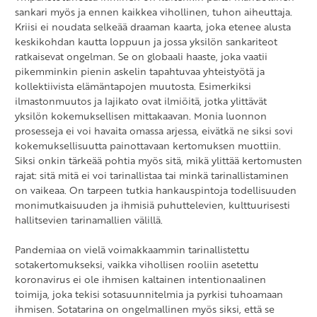
sankari myös ja ennen kaikkea vihollinen, tuhon aiheuttaja.
Kriisi ei noudata selkeää draaman kaarta, joka etenee alusta
keskikohdan kautta loppuun ja jossa yksilön sankariteot
ratkaisevat ongelman. Se on globaali haaste, joka vaatii
pikemminkin pienin askelin tapahtuvaa yhteistyötä ja
kollektiivista elämäntapojen muutosta. Esimerkiksi
ilmastonmuutos ja lajikato ovat ilmiöitä, jotka ylittävät
yksilön kokemuksellisen mittakaavan. Monia luonnon
prosesseja ei voi havaita omassa arjessa, eivätkä ne siksi sovi
kokemuksellisuutta painottavaan kertomuksen muottiin.
Siksi onkin tärkeää pohtia myös sitä, mikä ylittää kertomusten
rajat: sitä mitä ei voi tarinallistaa tai minkä tarinallistaminen
on vaikeaa. On tarpeen tutkia hankauspintoja todellisuuden
monimutkaisuuden ja ihmisiä puhuttelevien, kulttuurisesti
hallitsevien tarinamallien välillä.
Pandemiaa on vielä voimakkaammin tarinallistettu
sotakertomukseksi, vaikka vihollisen rooliin asetettu
koronavirus ei ole ihmisen kaltainen intentionaalinen
toimija, joka tekisi sotasuunnitelmia ja pyrkisi tuhoamaan
ihmisen. Sotatarina on ongelmallinen myös siksi, että se