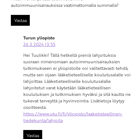
autoimmuunisairauksissa vaatimattomalla summalla?
Vastaa
Turun yliopisto
26.3.2024 13:55
Hei Tuulikki! Tällä hetkellä pieniä lahjoituksia
suoraan nimenomaan autoimmuunisairauksien
tutkimukseen ei yliopistolle voi valitettavasti tehdä,
mutta sen sijaan lääketieteelliselle koulutusalalle voi
lahjoittaa. Lääketieteelliselle koulutusalalle
lahjoitetut varat käytetään lääketieteellisen
koulutuksen ja tutkimuksen hyväksi ja sitä kautta ne
tukevat terveyttä ja hyvinvointia. Lisätietoja löytyy
osoitteesta:
https://www.utu.fi/fi/yliopisto/laaketieteellinen-
tiedekunta/lahjoita
Vastaa