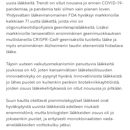
uusia lääkkeitä. Trendi on ollut nouseva jo ennen COVID-19-
pandemiaa, ja pandemia teki siihen vain pienen loven.
Yhdysvaltain lääkeviranomainen FDA hyväksyi markkinoille
kaikkiaan 71 uutta lääkettä, joista viisi on
oligonukleotidipohjaisia geeniterapialääkkeitä. Lisäksi
markkinoille lanseerattiin ensimmäinen geenimuokkauksen
mullistaneilla CRISPR-Cas9-geenisaksilla tuotettu lääke ja
myös ensimmäinen Alzheimerin taudin etenemistä hidastava
lääke.
Täysin uuteen vaikutusmekanismiin perustuvia lääkkeitä
joukossa on 40, joten kansainvälisen lääketeollisuuden
innovaatiokyky on pysynyt hyvänä. Innovatiivisista lääkkeistä
jo lähes puolet on kuitenkin peräisin biotekniikkayhtiöistä,
joiden osuus lääkekehityksessä on ollut nousussa jo pitkään.
Suun kautta otettavat pienimolekyyliset lääkkeet ovat
hyväksytyistä uusista lääkkeistä edelleen niukasti
enemmistönä, mutta biologisten lääkkeiden osuus oli jo
jokseenkin puolet, ja erityisesti monoklonaalisten vasta-
ainelääkkeiden voittokulku jatkui.