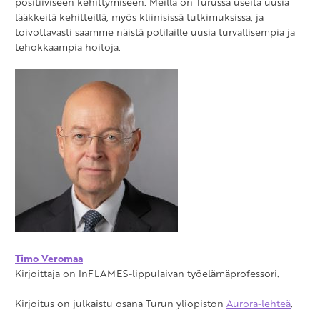
positiiviseen kehittymiseen. Meillä on Turussa useita uusia
lääkkeitä kehitteillä, myös kliinisissä tutkimuksissa, ja
toivottavasti saamme näistä potilaille uusia turvallisempia ja
tehokkaampia hoitoja.
Timo Veromaa
Kirjoittaja on InFLAMES-lippulaivan työelämäprofessori.
Kirjoitus on julkaistu osana Turun yliopiston
Aurora-lehteä
.