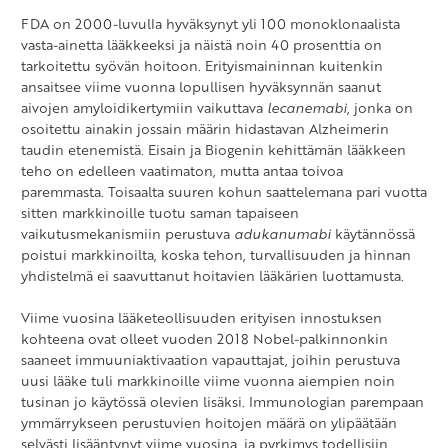
FDA on 2000-luvulla hyväksynyt yli 100 monoklonaalista
vasta-ainetta lääkkeeksi ja näistä noin 40 prosenttia on
tarkoitettu syövän hoitoon. Erityismaininnan kuitenkin
ansaitsee viime vuonna lopullisen hyväksynnän saanut
aivojen amyloidikertymiin vaikuttava
lecanemabi
, jonka on
osoitettu ainakin jossain määrin hidastavan Alzheimerin
taudin etenemistä. Eisain ja Biogenin kehittämän lääkkeen
teho on edelleen vaatimaton, mutta antaa toivoa
paremmasta. Toisaalta suuren kohun saattelemana pari vuotta
sitten markkinoille tuotu saman tapaiseen
vaikutusmekanismiin perustuva
adukanumabi
käytännössä
poistui markkinoilta, koska tehon, turvallisuuden ja hinnan
yhdistelmä ei saavuttanut hoitavien lääkärien luottamusta.
Viime vuosina lääketeollisuuden erityisen innostuksen
kohteena ovat olleet vuoden 2018 Nobel-palkinnonkin
saaneet immuuniaktivaation vapauttajat, joihin perustuva
uusi lääke tuli markkinoille viime vuonna aiempien noin
tusinan jo käytössä olevien lisäksi. Immunologian parempaan
ymmärrykseen perustuvien hoitojen määrä on ylipäätään
selvästi lisääntynyt viime vuosina, ja pyrkimys todellisiin