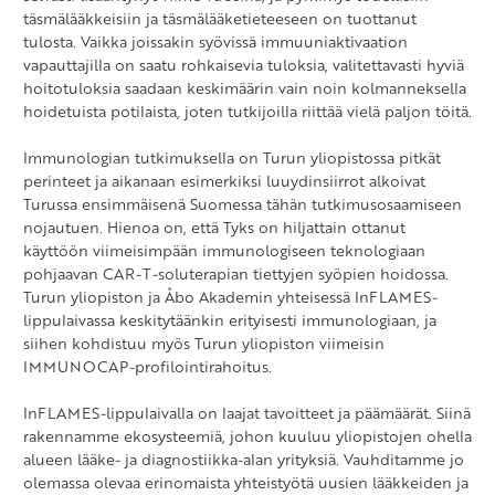
täsmälääkkeisiin ja täsmälääketieteeseen on tuottanut
tulosta. Vaikka joissakin syövissä immuuniaktivaation
vapauttajilla on saatu rohkaisevia tuloksia, valitettavasti hyviä
hoitotuloksia saadaan keskimäärin vain noin kolmanneksella
hoidetuista potilaista, joten tutkijoilla riittää vielä paljon töitä.
Immunologian tutkimuksella on Turun yliopistossa pitkät
perinteet ja aikanaan esimerkiksi luuydinsiirrot alkoivat
Turussa ensimmäisenä Suomessa tähän tutkimusosaamiseen
nojautuen. Hienoa on, että Tyks on hiljattain ottanut
käyttöön viimeisimpään immunologiseen teknologiaan
pohjaavan CAR-T-soluterapian tiettyjen syöpien hoidossa.
Turun yliopiston ja Åbo Akademin yhteisessä InFLAMES-
lippulaivassa keskitytäänkin erityisesti immunologiaan, ja
siihen kohdistuu myös Turun yliopiston viimeisin
IMMUNOCAP-profilointirahoitus.
InFLAMES-lippulaivalla on laajat tavoitteet ja päämäärät. Siinä
rakennamme ekosysteemiä, johon kuuluu yliopistojen ohella
alueen lääke- ja diagnostiikka-alan yrityksiä. Vauhditamme jo
olemassa olevaa erinomaista yhteistyötä uusien lääkkeiden ja