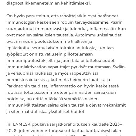
diagnostiikkamenetelmien kehittämiseksi.
On hyvin perusteltua, että rahoittajatkin ovat heränneet
immunologian keskeiseen rooliin terveydessämme. Väärin
suuntautunut immuunivaste ja tulehdus, inflammaatio, kun
ovat monien sairauksien taustalla. Autoimmuunisairaudet
ovat immuunipuolustuksemme liiallisen ja
epätarkoituksenmukaisen toiminnan tulosta, kun taas
syöpäsolut onnistuvat usein piilottelemaan
immuunipuolustukselta, ja juuri tätä piilottelua uudet
immuuniaktivaation vapauttajat pyrkivät murtamaan. Sydän-
ja verisuonisairauksissa ja myös rappeuttavissa
hermostosairauksissa, kuten Alzheimerin taudissa ja
Parkinsonin taudissa, inflammaatio on hyvin keskeisessä
roolissa. Jotta pääsemme eteenpäin näiden sairauksien
hoidossa, on erittäin tärkeää ymmärtää näiden
immuunivälitteisten sairauksien taustalla olevat mekanismit
ja siten mahdollistaa yksilölliset hoidot.
InFLAMES-lippulaiva sai jatkorahoituksen kaudelle 2025–
2028, joten voimme Turussa suhtautua luottavaisesti alan