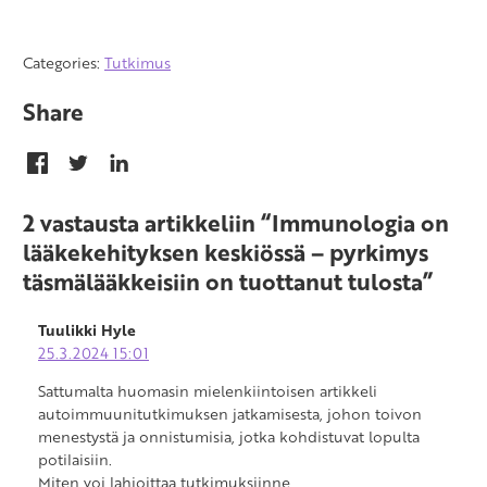
Categories:
Tutkimus
Share
2 vastausta artikkeliin “Immunologia on
lääkekehityksen keskiössä – pyrkimys
täsmälääkkeisiin on tuottanut tulosta”
Tuulikki Hyle
25.3.2024 15:01
Sattumalta huomasin mielenkiintoisen artikkeli
autoimmuunitutkimuksen jatkamisesta, johon toivon
menestystä ja onnistumisia, jotka kohdistuvat lopulta
potilaisiin.
Miten voi lahjoittaa tutkimuksiinne