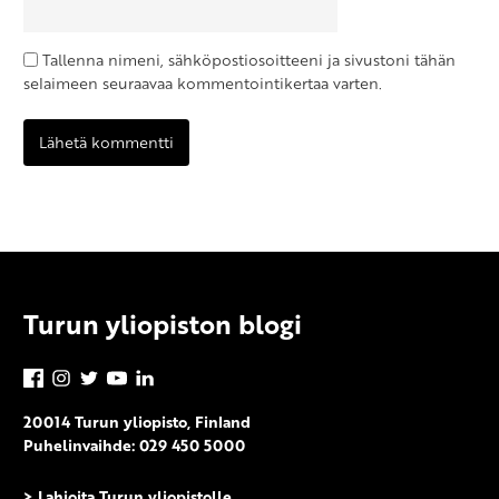
Tallenna nimeni, sähköpostiosoitteeni ja sivustoni tähän
selaimeen seuraavaa kommentointikertaa varten.
Turun yliopiston blogi
Facebook
Instagram
Twitter
YouTube
LinkedIn
20014 Turun yliopisto, Finland
Puhelinvaihde: 029 450 5000
>
Lahjoita Turun yliopistolle