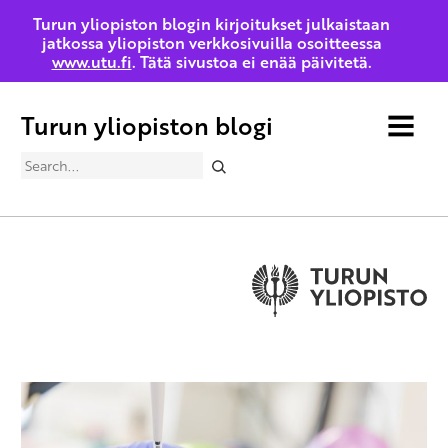
Turun yliopiston blogin kirjoitukset julkaistaan
jatkossa yliopiston verkkosivuilla osoitteessa
www.utu.fi
. Tätä sivustoa ei enää päivitetä.
Turun yliopiston blogi
MENU
Search