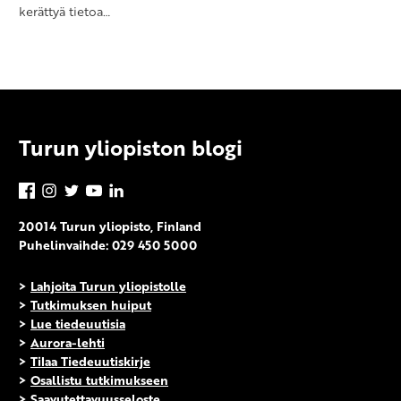
kerättyä tietoa…
Turun yliopiston blogi
Facebook
Instagram
Twitter
YouTube
LinkedIn
20014 Turun yliopisto, Finland
Puhelinvaihde: 029 450 5000
>
Lahjoita Turun yliopistolle
>
Tutkimuksen huiput
>
Lue tiedeuutisia
>
Aurora-lehti
>
Tilaa Tiedeuutiskirje
>
Osallistu tutkimukseen
>
Saavutettavuusseloste