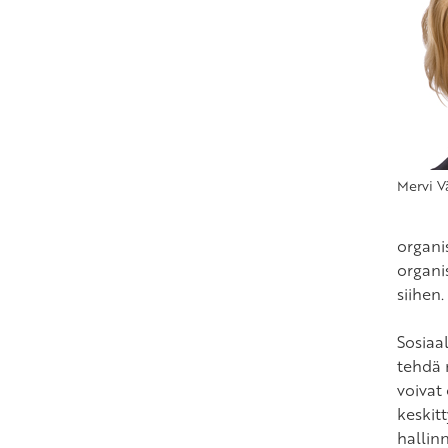
Mervi V
organi
organis
siihen.
Sosiaal
tehdä 
voivat
keskitt
hallin