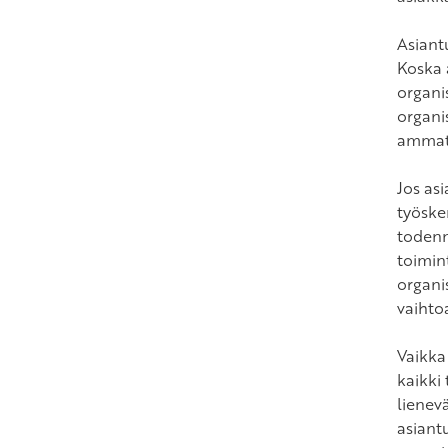
Asiantu
Koska 
organi
organi
ammatt
Jos asi
työske
todenn
toimin
organi
vaihtoa
Vaikka
kaikki
lienevä
asiant