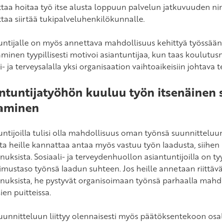
taa hoitaa työ itse alusta loppuun palvelun jatkuvuuden nim
taa siirtää tukipalveluhenkilökunnalle.
untijalle on myös annettava mahdollisuus kehittyä työssä
äminen tyypillisesti motivoi asiantuntijaa, kun taas koulut
i- ja terveysalalla yksi organisaation vaihtoaikeisiin johtava te
ntuntijatyöhön kuuluu työn itsenäinen 
taminen
untijoilla tulisi olla mahdollisuus oman työnsä suunnitteluun
lta heille kannattaa antaa myös vastuu työn laadusta, siihen 
uksista. Sosiaali- ja terveydenhuollon asiantuntijoilla on ty
timustaso työnsä laadun suhteen. Jos heille annetaan riittäv
nuksista, he pystyvät organisoimaan työnsä parhaalla mahdol
ien puitteissa.
uunnitteluun liittyy olennaisesti myös päätöksentekoon osa