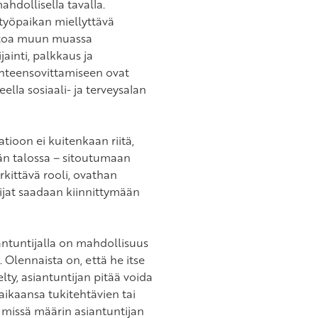
hdollisella tavalla.
työpaikan miellyttävä
tietoa muun muassa
ainti, palkkaus ja
hteensovittamiseen ovat
ella sosiaali- ja terveysalan
tioon ei kuitenkaan riitä,
n talossa – sitoutumaan
kittävä rooli, ovathan
ntijat saadaan kiinnittymään
iantuntijalla on mahdollisuus
 Olennaista on, että he itse
ty, asiantuntijan pitää voida
aikaansa tukitehtävien tai
 missä määrin asiantuntijan