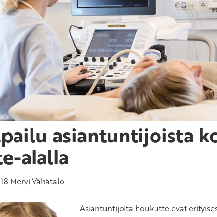
lpailu asiantuntijoista 
te-alalla
018
Mervi Vähätalo
Asiantuntijoita houkuttelevat erityises