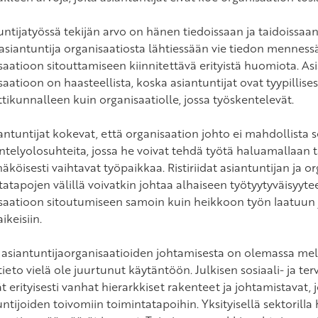
ntijatyössä tekijän arvo on hänen tiedoissaan ja taidoissaan,
asiantuntija organisaatiosta lähtiessään vie tiedon menness
saatioon sitouttamiseen kiinnitettävä erityistä huomiota. As
saatioon on haasteellista, koska asiantuntijat ovat tyypillis
ikunnalleen kuin organisaatiolle, jossa työskentelevät.
antuntijat kokevat, että organisaation johto ei mahdollista se
ntelyolosuhteita, jossa he voivat tehdä työtä haluamallaan ta
äköisesti vaihtavat työpaikkaa. Ristiriidat asiantuntijan ja 
tatapojen välillä voivatkin johtaa alhaiseen työtyytyväisyyt
saatioon sitoutumiseen samoin kuin heikkoon työn laatuun 
ikeisiin.
 asiantuntijaorganisaatioiden johtamisesta on olemassa melko 
 tieto vielä ole juurtunut käytäntöön. Julkisen sosiaali- ja 
t erityisesti vanhat hierarkkiset rakenteet ja johtamistavat, jo
untijoiden toivomiin toimintatapoihin. Yksityisellä sektorill