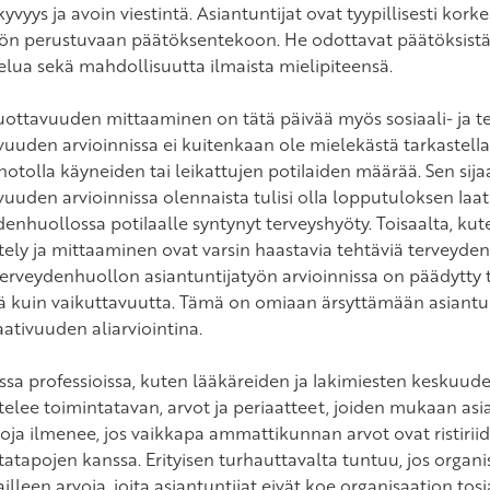
yvyys ja avoin viestintä. Asiantuntijat ovat tyypillisesti kork
ön perustuvaan päätöksentekoon. He odottavat päätöksistä 
elua sekä mahdollisuutta ilmaista mielipiteensä.
uottavuuden mittaaminen on tätä päivää myös sosiaali- ja ter
vuuden arvioinnissa ei kuitenkaan ole mielekästä tarkastella
notolla käyneiden tai leikattujen potilaiden määrää. Sen sija
uuden arvioinnissa olennaista tulisi olla lopputuloksen laatu
denhuollossa potilaalle syntynyt terveyshyöty. Toisaalta, ku
tely ja mittaaminen ovat varsin haastavia tehtäviä terveyden
erveydenhuollon asiantuntijatyön arvioinnissa on päädyt
 kuin vaikuttavuutta. Tämä on omiaan ärsyttämään asiantun
aativuuden aliarviointina.
ssa professioissa, kuten lääkäreiden ja lakimiesten keskuu
telee toimintatavan, arvot ja periaatteet, joiden mukaan asia
itoja ilmenee, jos vaikkapa ammattikunnan arvot ovat ristirii
tatapojen kanssa. Erityisen turhauttavalta tuntuu, jos organ
illeen arvoja, joita asiantuntijat eivät koe organisaation to