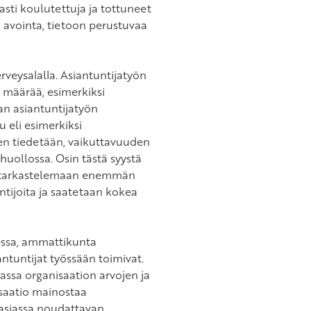
easti koulutettuja ja tottuneet
avointa, tietoon perustuvaa
veysalalla. Asiantuntijatyön
 määrää, esimerkiksi
an asiantuntijatyön
 eli esimerkiksi
ten tiedetään, vaikuttavuuden
huollossa. Osin tästä syystä
ty tarkastelemaan enemmän
tijoita ja saatetaan kokea
dessa, ammattikunta
ntuntijat työssään toimivat.
dassa organisaation arvojen ja
isaatio mainostaa
siasiassa noudattavan.