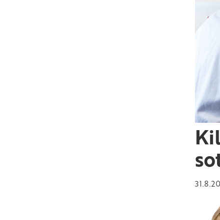
Ki
so
31.8.2