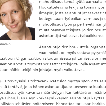
mahdollisuus tehdä työtä parhaalla ma
Houkuttelevana tekijänä toimii myös 
ilmapiiri, josta asiantuntijat saavat 
kollegoiltaan. Työpaikan varmuus ja sij
mahdollisuus työn ja perhe-elämän y
muita painavia tekijöitä, joiden peruste
asiantuntijat valitsevat työpaikkansa.
ähätalo
Asiantuntijoiden houkuttelu organisaa
vaan heidät on myös saatava pysymää
saatioon. Organisaatioon sitoutumisessa johtamisella on mer
aation arvot ja toimintaperiaatteet tekijöitä, joilla asiantu
 Juuri näihin tekijöihin johtajat myös vaikuttavat.
i- ja terveysalalla tehtävänkuvat tulee miettiä siten, että as
niitä tehtäviä, joita hänen asiantuntijuusalueeseensa kuuluu.
 osallistua työnkuvansa määrittelyyn. Kun tehtävä on määritel
yä siihen. Liian usein korkeapalkkainen asiantuntija käyttää 
nollisten tehtävien hoitamiseen. Kannattaa tarkkaan harkita,