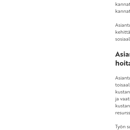
kannat
kannat
Asiant
kehitt
sosiaal
Asia
hoi
Asiant
toisaa
kustann
ja vaa
kustan
resurss
Työn s