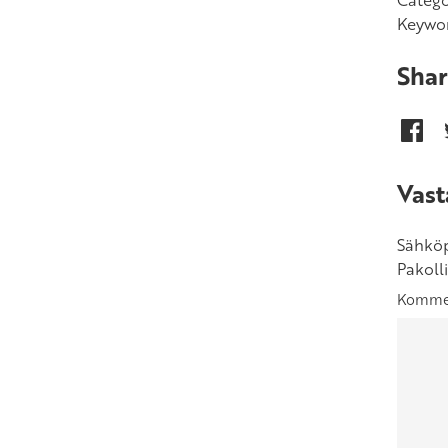
Catego
Keywo
Shar
Vast
Sähköpo
Pakoll
Komme