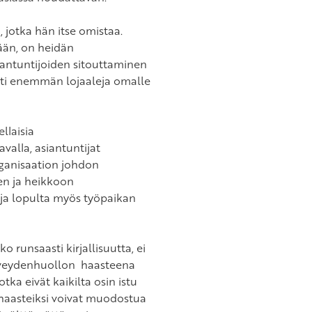
 jotka hän itse omistaa.
ään, on heidän
iantuntijoiden sitouttaminen
esti enemmän lojaaleja omalle
llaisia
valla, asiantuntijat
organisaation johdon
een ja heikkoon
ja lopulta myös työpaikan
runsaasti kirjallisuutta, ei
terveydenhuollon haasteena
tka eivät kaikilta osin istu
a haasteiksi voivat muodostua