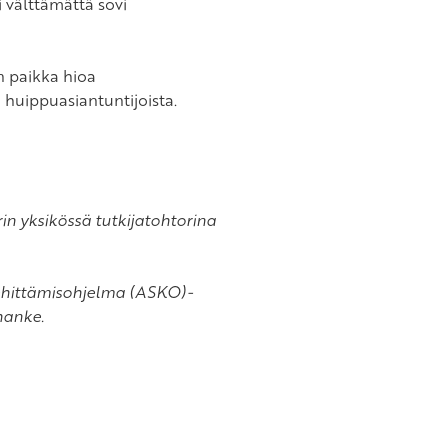
 välttämättä sovi
an paikka hioa
a huippuasiantuntijoista.
in yksikössä tutkijatohtorina
 kehittämisohjelma (ASKO)-
hanke.