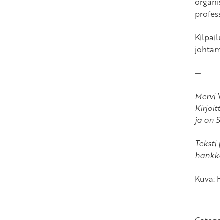
organi
profes
Kilpail
johtami
—
Mervi 
Kirjoi
ja on 
Teksti
hankke
Kuva: