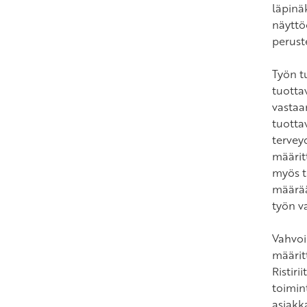
läpinäk
näyttö
perust
Työn t
tuotta
vastaa
tuottav
tervey
määrit
myös t
määrää
työn v
Vahvoi
määrit
Ristiri
toimin
asiakka