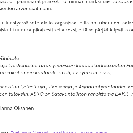
saation päämäärät ja arvot. Toiminnan markkinaehtoisuus ei
sioiden arvomaailmaan.
un kiristyessä sote-alalla, organisaatioilla on tuhannen taal
skulttuurinsa pikaisesti sellaiseksi, että se pärjää kilpailuss
Vähätalo
ttaja työskentelee Turun yliopiston kauppakorkeakoulun Por
Sote-akatemian koulutuksen ohjausryhmän jäsen.
 perustuu tieteellisiin julkaisuihin ja Asiantuntijatalouden
en tuloksiin. ASKO on Satakuntaliiton rahoittama EAKR -
 Hanna Oksanen